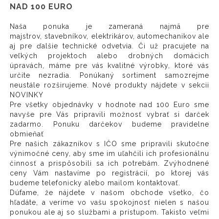
NAD 100 EURO
Naša ponuka je zameraná najmä pre
majstrov, stavebníkov, elektrikárov, automechanikov ale
aj pre ďalšie technické odvetvia. Či už pracujete na
veľkých projektoch alebo drobných domácich
úpravách, máme pre vás kvalitné výrobky, ktoré vás
určite nezradia. Ponúkaný sortiment samozrejme
neustále rozširujeme. Nové produkty nájdete v sekcii
NOVINKY
Pre všetky objednávky v hodnote nad 100 Euro sme
navyše pre Vás pripravili možnosť vybrať si darček
zadarmo. Ponuku darčekov budeme pravidelne
obmieňať
Pre našich zákazníkov s IČO sme pripravili skutočne
výnimočné ceny, aby sme im uľahčili ich profesionálnu
činnosť a prispôsobili sa ich potrebám. Zvýhodnené
ceny Vám nastavíme po registrácií, po ktorej vás
budeme telefonicky alebo mailom kontaktovať.
Dúfame, že nájdete v našom obchode všetko, čo
hľadáte, a veríme vo vašu spokojnosť nielen s našou
ponukou ale aj so službami a prístupom. Takisto veľmi