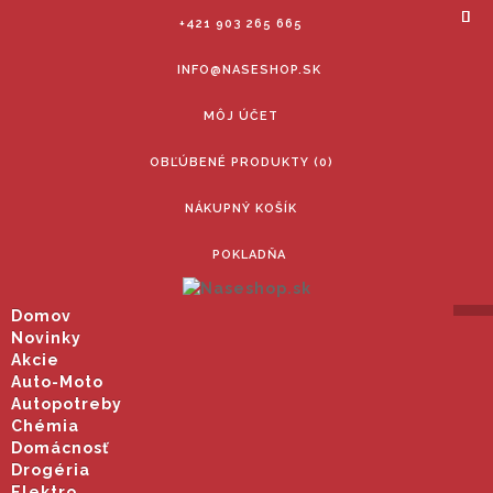
+421 903 265 665
INFO@NASESHOP.SK
MÔJ ÚČET
OBĽÚBENÉ PRODUKTY (0)
NÁKUPNÝ KOŠÍK
POKLADŇA
Domov
Novinky
Akcie
Auto-Moto
Autopotreby
Chémia
Domácnosť
Drogéria
Elektro