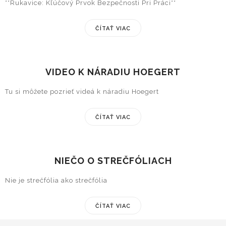
**Rukavice: Kľúčový Prvok Bezpečnosti Pri Práci**
ČÍTAŤ VIAC
VIDEO K NÁRADIU HOEGERT
Tu si môžete pozrieť videá k náradiu Hoegert
ČÍTAŤ VIAC
NIEČO O STREČFÓLIACH
Nie je strečfólia ako strečfólia
ČÍTAŤ VIAC