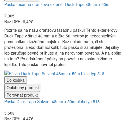
Páska fasádna oranžová exteriér Duck Tape 48mm x 50m
7,90€
Bez DPH: 6,42€
Pozrite sa na našu oranžovú fasádnu pásku! Tento exteriérový
Duck Tape v šírke 48 mm a dĺžke 50 metrov je neoceniteľným
pomocníkom každého majstra. Bez ohľadu na to, či ste
profesionál alebo domáci kutil, túto pásku si zamilujete. Jej silný
lep zaručuje pevné priľnutie aj na nerovnom povrchu. A najlepšie
na tom? Po odstránení pásky na povrchu nezostane žiadne
lepidlo. Táto pásku navrhol profes..
Do košíka
Obľúbený produkt
Porovnať produkt
Páska Duck Tape Solvent 48mm x 50m biela typ 518
5,50€
Bez DPH: 4,47€
..