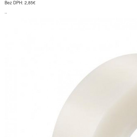
Bez DPH: 2,85€
..