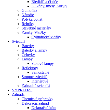
Riedidlá a čističe
Silikóny, tmely, Akryly
Gumoflex
Náradie
Polykarbonát
Rebríky
Stavebné materiály
Zámky, Vložky
Cylindrické vložky
Svietidlá
Baterky
Baterky a lampy
Čelovky
Lampy
Stolové lampy
Reflektory
Samostatné
Stropné svietidlá
Interiérové
Záhradné svietidlá
VÝPREDAJ
Záhrada
Chemické prípravky
Dekorácia záhrad
Dekoračná kôra