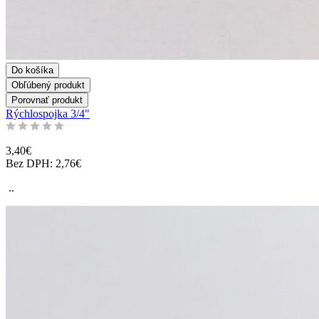
Do košíka
Obľúbený produkt
Porovnať produkt
Rýchlospojka 3/4"
3,40€
Bez DPH: 2,76€
..