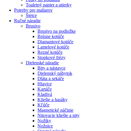
Toaletný papier a utierky
Potreby pre maliarov
Štetce
Ručné náradie
Brusivo
Brusivo na podložke
Brúsne kotúče
Diamantové kotúče
Lamelové kotúče
Rezné kotúče
Stopkové frézy
Dielenské náradie
Bity a nástavce
Dielenský nábytok
Dláta a sekáče
Hlavice
Kartáče
Kladivá
Kliešte a hasáky
Kľúče
Magnetické náčinie
Nitovacie kliešte a nity
Nožíky
Nožnice