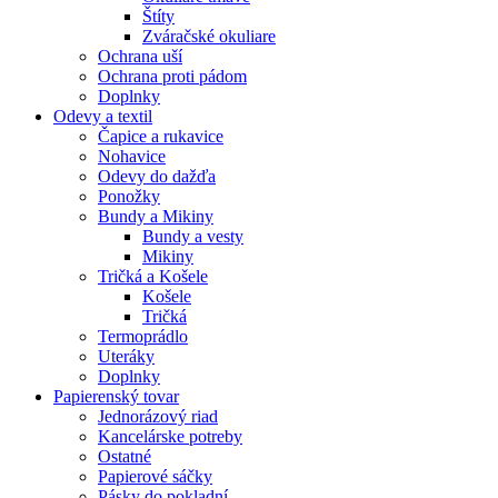
Štíty
Zváračské okuliare
Ochrana uší
Ochrana proti pádom
Doplnky
Odevy a textil
Čapice a rukavice
Nohavice
Odevy do dažďa
Ponožky
Bundy a Mikiny
Bundy a vesty
Mikiny
Tričká a Košele
Košele
Tričká
Termoprádlo
Uteráky
Doplnky
Papierenský tovar
Jednorázový riad
Kancelárske potreby
Ostatné
Papierové sáčky
Pásky do pokladní