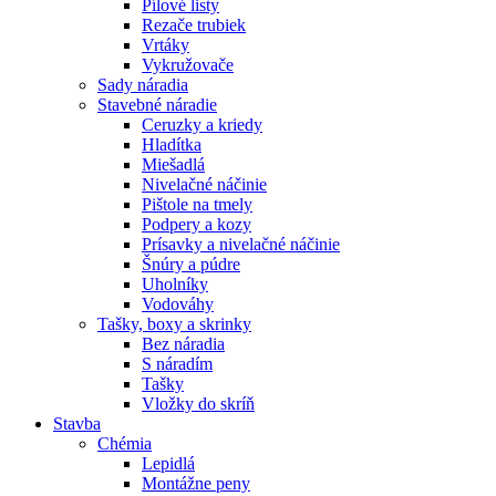
Pílové listy
Rezače trubiek
Vrtáky
Vykružovače
Sady náradia
Stavebné náradie
Ceruzky a kriedy
Hladítka
Miešadlá
Nivelačné náčinie
Pištole na tmely
Podpery a kozy
Prísavky a nivelačné náčinie
Šnúry a púdre
Uholníky
Vodováhy
Tašky, boxy a skrinky
Bez náradia
S náradím
Tašky
Vložky do skríň
Stavba
Chémia
Lepidlá
Montážne peny