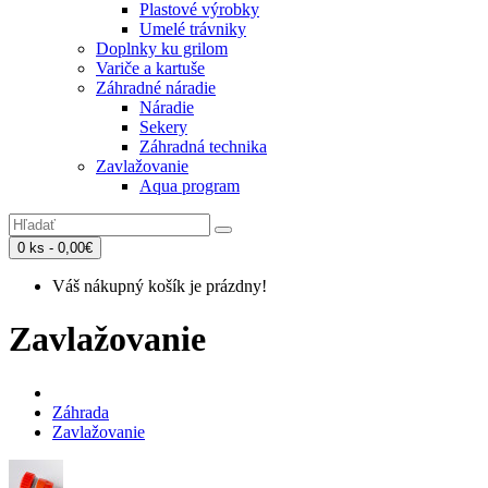
Plastové výrobky
Umelé trávniky
Doplnky ku grilom
Variče a kartuše
Záhradné náradie
Náradie
Sekery
Záhradná technika
Zavlažovanie
Aqua program
0 ks - 0,00€
Váš nákupný košík je prázdny!
Zavlažovanie
Záhrada
Zavlažovanie