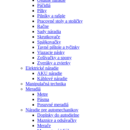
Ostatné náradie
Páčidlá
Pílky
Pilníky a rašple
Pracovné stoly a stoličky
Račne
Sady náradia
Skrutkovače
Spájkovačky
Tavné pištole a tyčinky
Viazacie pásky
Zošívačky a spony
Zveráky a zvierky
Elektrické náradie
AKU náradie
Káblové náradie
Manipulačná technika
Meradlá
Metre
Pásma
Posuvné meradlá
Náradie pre automechanikov
Doplnky do autodielne
Maznice a odsávačky
Merače