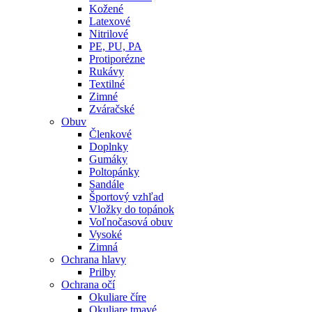
Kožené
Latexové
Nitrilové
PE, PU, PA
Protiporézne
Rukávy
Textilné
Zimné
Zváračské
Obuv
Členkové
Doplnky
Gumáky
Poltopánky
Sandále
Športový vzhľad
Vložky do topánok
Voľnočasová obuv
Vysoké
Zimná
Ochrana hlavy
Prilby
Ochrana očí
Okuliare číre
Okuliare tmavé