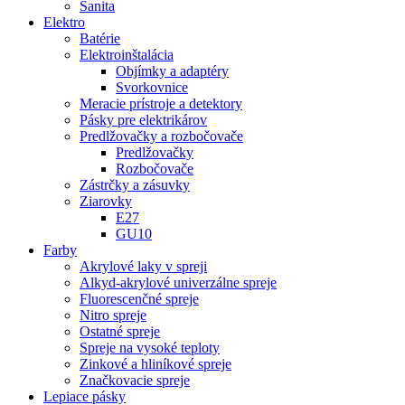
Sanita
Elektro
Batérie
Elektroinštalácia
Objímky a adaptéry
Svorkovnice
Meracie prístroje a detektory
Pásky pre elektrikárov
Predlžovačky a rozbočovače
Predlžovačky
Rozbočovače
Zástrčky a zásuvky
Ziarovky
E27
GU10
Farby
Akrylové laky v spreji
Alkyd-akrylové univerzálne spreje
Fluorescenčné spreje
Nitro spreje
Ostatné spreje
Spreje na vysoké teploty
Zinkové a hliníkové spreje
Značkovacie spreje
Lepiace pásky