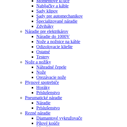
Momentové kľúče
Nabíjačky a káble
Sady klipov
Sady pre automechanikov
Špecializované náradie
Zdviháky
Náradie pre elektrikárov
Náradie do 1000V
Nože a nožnice na káble
Odizolovacie kliešte
Ostatné
Testery
Nože a nožíky
Náhradné čepele
Nože
Orezávacie nože
Plynové spotrebiče
Horáky
Príslušenstvo
Pneumatické náradie
Náradie
Príslušenstvo
Rezné náradie
Diamantové vykružovače
Pílové koúče