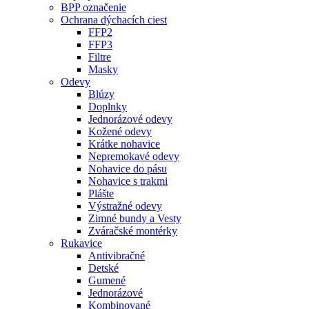
BPP označenie
Ochrana dýchacích ciest
FFP2
FFP3
Filtre
Masky
Odevy
Blúzy
Doplnky
Jednorázové odevy
Kožené odevy
Krátke nohavice
Nepremokavé odevy
Nohavice do pásu
Nohavice s trakmi
Plášte
Výstražné odevy
Zimné bundy a Vesty
Zváračské montérky
Rukavice
Antivibračné
Detské
Gumené
Jednorázové
Kombinované