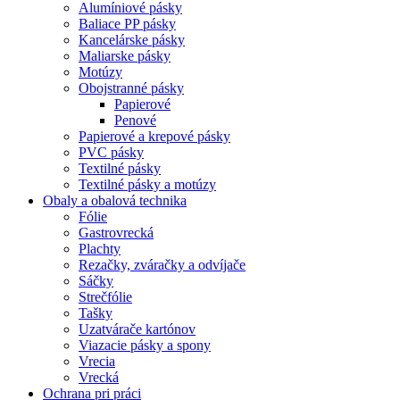
Alumíniové pásky
Baliace PP pásky
Kancelárske pásky
Maliarske pásky
Motúzy
Obojstranné pásky
Papierové
Penové
Papierové a krepové pásky
PVC pásky
Textilné pásky
Textilné pásky a motúzy
Obaly a obalová technika
Fólie
Gastrovrecká
Plachty
Rezačky, zváračky a odvíjače
Sáčky
Strečfólie
Tašky
Uzatvárače kartónov
Viazacie pásky a spony
Vrecia
Vrecká
Ochrana pri práci