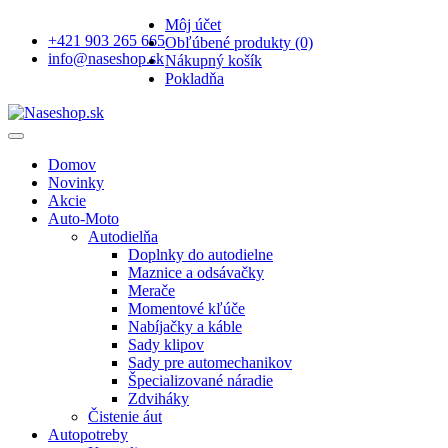
Môj účet
+421 903 265 665
Obľúbené produkty (0)
info@naseshop.sk
Nákupný košík
Pokladňa
Domov
Novinky
Akcie
Auto-Moto
Autodielňa
Doplnky do autodielne
Maznice a odsávačky
Merače
Momentové kľúče
Nabíjačky a káble
Sady klipov
Sady pre automechanikov
Špecializované náradie
Zdviháky
Čistenie áut
Autopotreby