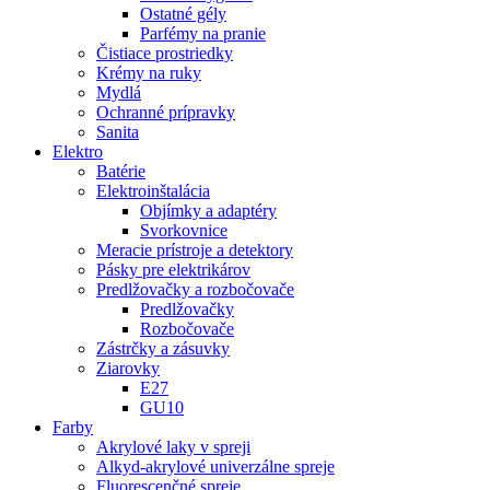
Ostatné gély
Parfémy na pranie
Čistiace prostriedky
Krémy na ruky
Mydlá
Ochranné prípravky
Sanita
Elektro
Batérie
Elektroinštalácia
Objímky a adaptéry
Svorkovnice
Meracie prístroje a detektory
Pásky pre elektrikárov
Predlžovačky a rozbočovače
Predlžovačky
Rozbočovače
Zástrčky a zásuvky
Ziarovky
E27
GU10
Farby
Akrylové laky v spreji
Alkyd-akrylové univerzálne spreje
Fluorescenčné spreje