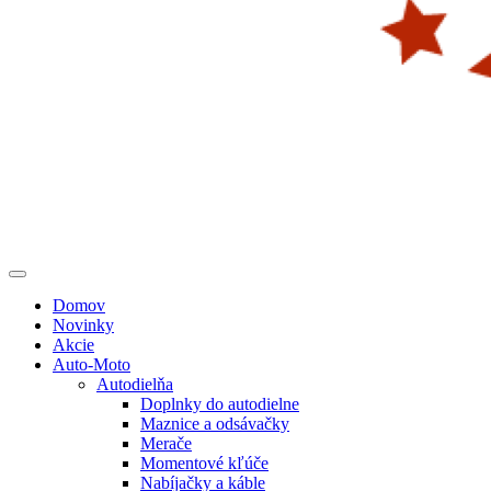
Domov
Novinky
Akcie
Auto-Moto
Autodielňa
Doplnky do autodielne
Maznice a odsávačky
Merače
Momentové kľúče
Nabíjačky a káble