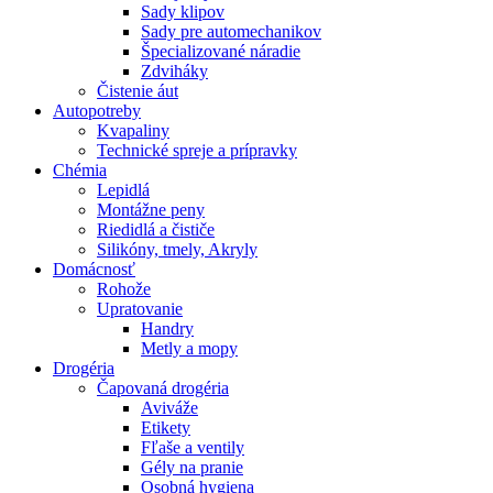
Sady klipov
Sady pre automechanikov
Špecializované náradie
Zdviháky
Čistenie áut
Autopotreby
Kvapaliny
Technické spreje a prípravky
Chémia
Lepidlá
Montážne peny
Riedidlá a čističe
Silikóny, tmely, Akryly
Domácnosť
Rohože
Upratovanie
Handry
Metly a mopy
Drogéria
Čapovaná drogéria
Aviváže
Etikety
Fľaše a ventily
Gély na pranie
Osobná hygiena