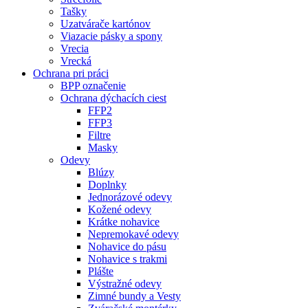
Tašky
Uzatvárače kartónov
Viazacie pásky a spony
Vrecia
Vrecká
Ochrana pri práci
BPP označenie
Ochrana dýchacích ciest
FFP2
FFP3
Filtre
Masky
Odevy
Blúzy
Doplnky
Jednorázové odevy
Kožené odevy
Krátke nohavice
Nepremokavé odevy
Nohavice do pásu
Nohavice s trakmi
Plášte
Výstražné odevy
Zimné bundy a Vesty