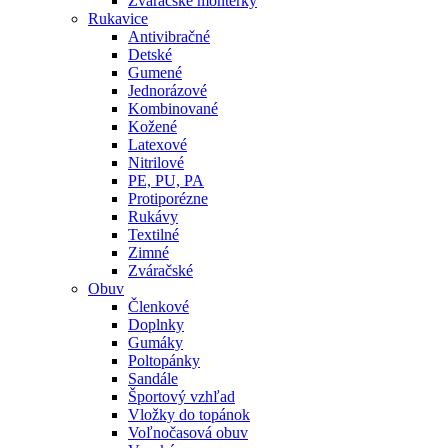
Zváračské montérky
Rukavice
Antivibračné
Detské
Gumené
Jednorázové
Kombinované
Kožené
Latexové
Nitrilové
PE, PU, PA
Protiporézne
Rukávy
Textilné
Zimné
Zváračské
Obuv
Členkové
Doplnky
Gumáky
Poltopánky
Sandále
Športový vzhľad
Vložky do topánok
Voľnočasová obuv