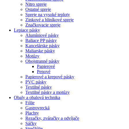
Nitro spreje
Ostatné spreje
Spreje na vysoké teploty
Zinkové a hliníkové spreje
Značkovacie spreje
Lepiace pásky
Alumíniové pásky
Baliace PP pásky
Kancelárske pásky
Maliarske pásky
Motúzy
Obojstranné pásky
Papierové
Penové
Papierové a krepové pásky
PVC pásky
Textilné pásky
Textilné pásky a motúzy
Obaly a obalová technika
Fólie
Gastrovrecká
Plachty
Rezačky, zváračky a odvíjače
Sáčky
Strečfólie