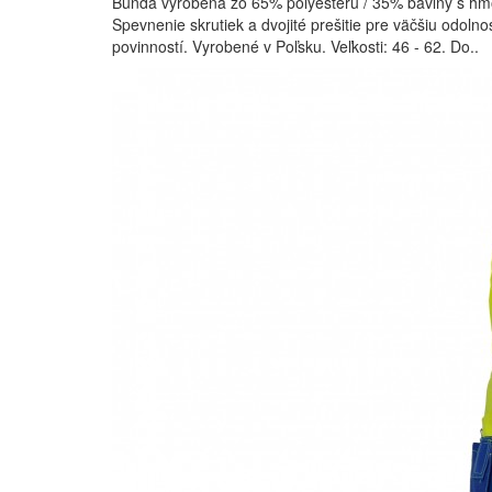
Bunda vyrobená zo 65% polyesteru / 35% bavlny s hm
Spevnenie skrutiek a dvojité prešitie pre väčšiu odolno
povinností. Vyrobené v Poľsku. Veľkosti: 46 - 62. Do..