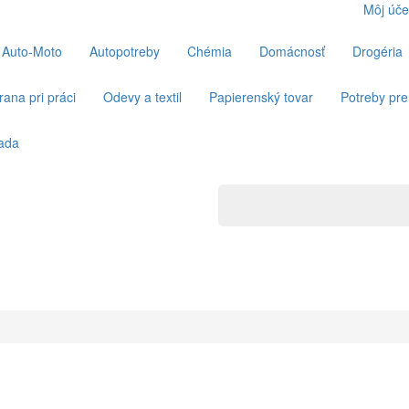
Môj úče
Auto-Moto
Autopotreby
Chémia
Domácnosť
Drogéria
ana pri práci
Odevy a textil
Papierenský tovar
Potreby pre
ada