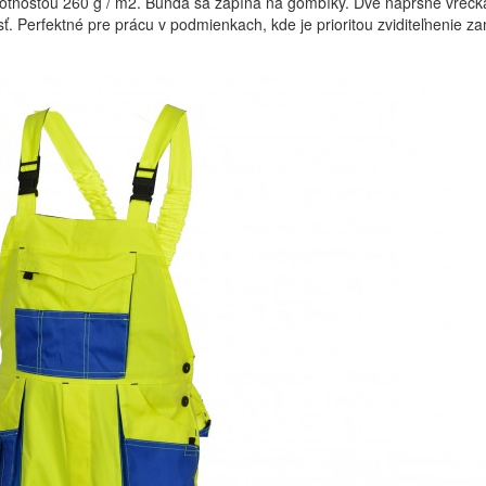
otnosťou 260 g / m2. Bunda sa zapína na gombíky. Dve náprsné vreck
sť. Perfektné pre prácu v podmienkach, kde je prioritou zviditeľnenie z