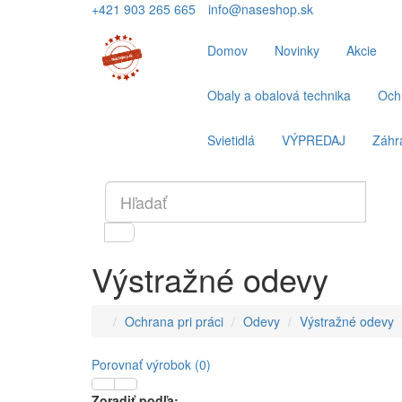
+421 903 265 665
info@naseshop.sk
Domov
Novinky
Akcie
Obaly a obalová technika
Ochr
Svietidlá
VÝPREDAJ
Záhr
Výstražné odevy
Ochrana pri práci
Odevy
Výstražné odevy
Porovnať výrobok (0)
Zoradiť podľa: