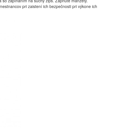
á so zapínaním na suchý zips. Zapnuté manžety.
amestnancov pri zaistení ich bezpečnosti pri výkone ich