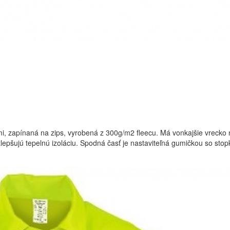
mi, zapínaná na zips, vyrobená z 300g/m2 fleecu. Má vonkajšie vrecko 
lepšujú tepelnú izoláciu. Spodná časť je nastaviteľná gumičkou so stopk