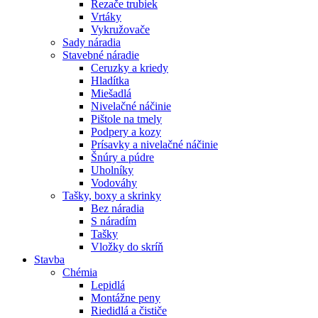
Rezače trubiek
Vrtáky
Vykružovače
Sady náradia
Stavebné náradie
Ceruzky a kriedy
Hladítka
Miešadlá
Nivelačné náčinie
Pištole na tmely
Podpery a kozy
Prísavky a nivelačné náčinie
Šnúry a púdre
Uholníky
Vodováhy
Tašky, boxy a skrinky
Bez náradia
S náradím
Tašky
Vložky do skríň
Stavba
Chémia
Lepidlá
Montážne peny
Riedidlá a čističe