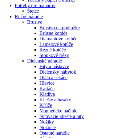
Potreby pre maliarov
Štetce
Ručné náradie
Brusivo
Brusivo na podložke
Brúsne kotúče
Diamantové kotúče
Lamelové kotúče
Rezné kotúče
Stopkové frézy
Dielenské náradie
Bity a nástavce
Dielenský nábytok
Dláta a sekáče
Hlavice
Kartáče
Kladivá
Kliešte a hasáky
Kľúče
Magnetické náčinie
Nitovacie kliešte a nity
Nožíky
Nožnice
Ostatné náradie