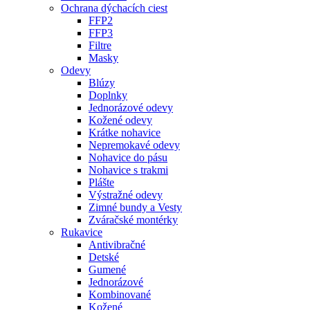
Ochrana dýchacích ciest
FFP2
FFP3
Filtre
Masky
Odevy
Blúzy
Doplnky
Jednorázové odevy
Kožené odevy
Krátke nohavice
Nepremokavé odevy
Nohavice do pásu
Nohavice s trakmi
Plášte
Výstražné odevy
Zimné bundy a Vesty
Zváračské montérky
Rukavice
Antivibračné
Detské
Gumené
Jednorázové
Kombinované
Kožené