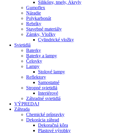
Silikóny, tmely, Akryly
Gumoflex
Náradie
Polykarbonát
Rebríky
Stavebné materiály
Zámky, Vložky
Cylindrické vložky
Svietidlá
Baterky
Baterky a lampy
Čelovky
Lampy
Stolové lampy
Reflektory
Samostatné
Stropné svietidlá
Interiérové
Záhradné svietidlá
VÝPREDAJ
Záhrada
Chemické prípravky
Dekorácia záhrad
Dekoračná kôra
Plastové výrobky