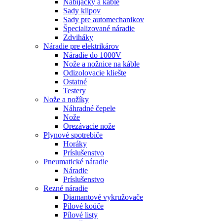
Nabíjačky a káble
Sady klipov
Sady pre automechanikov
Špecializované náradie
Zdviháky
Náradie pre elektrikárov
Náradie do 1000V
Nože a nožnice na káble
Odizolovacie kliešte
Ostatné
Testery
Nože a nožíky
Náhradné čepele
Nože
Orezávacie nože
Plynové spotrebiče
Horáky
Príslušenstvo
Pneumatické náradie
Náradie
Príslušenstvo
Rezné náradie
Diamantové vykružovače
Pílové koúče
Pílové listy