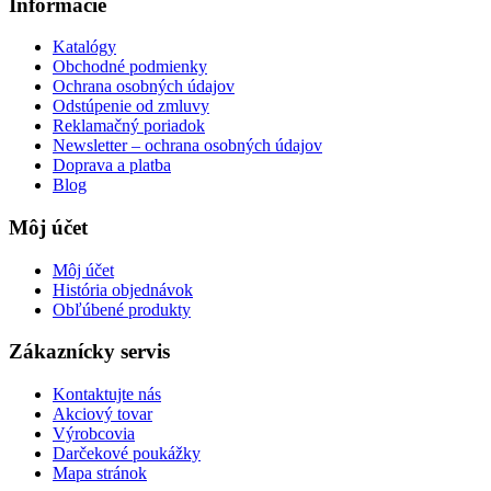
Informácie
Katalógy
Obchodné podmienky
Ochrana osobných údajov
Odstúpenie od zmluvy
Reklamačný poriadok
Newsletter – ochrana osobných údajov
Doprava a platba
Blog
Môj účet
Môj účet
História objednávok
Obľúbené produkty
Zákaznícky servis
Kontaktujte nás
Akciový tovar
Výrobcovia
Darčekové poukážky
Mapa stránok