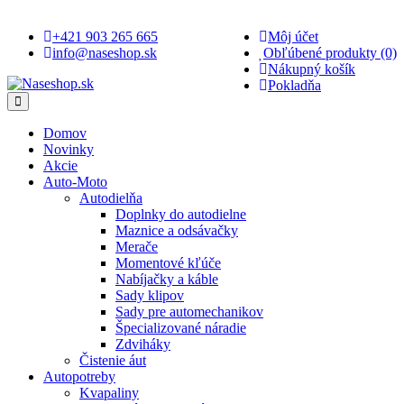
+421 903 265 665
Môj účet
info@naseshop.sk
Obľúbené produkty (0)
Nákupný košík
Pokladňa
Domov
Novinky
Akcie
Auto-Moto
Autodielňa
Doplnky do autodielne
Maznice a odsávačky
Merače
Momentové kľúče
Nabíjačky a káble
Sady klipov
Sady pre automechanikov
Špecializované náradie
Zdviháky
Čistenie áut
Autopotreby
Kvapaliny