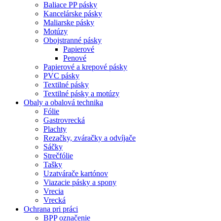
Baliace PP pásky
Kancelárske pásky
Maliarske pásky
Motúzy
Obojstranné pásky
Papierové
Penové
Papierové a krepové pásky
PVC pásky
Textilné pásky
Textilné pásky a motúzy
Obaly a obalová technika
Fólie
Gastrovrecká
Plachty
Rezačky, zváračky a odvíjače
Sáčky
Strečfólie
Tašky
Uzatvárače kartónov
Viazacie pásky a spony
Vrecia
Vrecká
Ochrana pri práci
BPP označenie