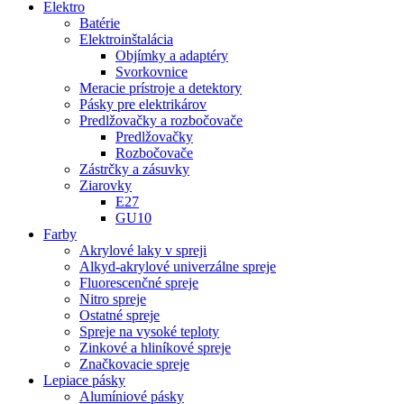
Elektro
Batérie
Elektroinštalácia
Objímky a adaptéry
Svorkovnice
Meracie prístroje a detektory
Pásky pre elektrikárov
Predlžovačky a rozbočovače
Predlžovačky
Rozbočovače
Zástrčky a zásuvky
Ziarovky
E27
GU10
Farby
Akrylové laky v spreji
Alkyd-akrylové univerzálne spreje
Fluorescenčné spreje
Nitro spreje
Ostatné spreje
Spreje na vysoké teploty
Zinkové a hliníkové spreje
Značkovacie spreje
Lepiace pásky
Alumíniové pásky