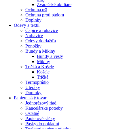
Zváračské okuliare
Ochrana uší
Ochrana proti pádom
Doplnky
Odevy a textil
Čapice a rukavice
Nohavice
Odevy do dažďa
Ponožky
Bundy a Mikiny
Bundy a vesty
Mikiny
Tričká a Košele
Košele
Tričká
Termoprádlo
Uteráky
Doplnky
Papierenský tovar
Jednorázový riad
Kancelárske potreby
Ostatné
Papierové sáčky
Pásky do pokladní
Toaletný papier a utierky