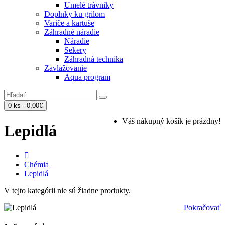
Umelé trávniky
Doplnky ku grilom
Variče a kartuše
Záhradné náradie
Náradie
Sekery
Záhradná technika
Zavlažovanie
Aqua program
0 ks - 0,00€
Váš nákupný košík je prázdny!
Lepidlá
Chémia
Lepidlá
V tejto kategórii nie sú žiadne produkty.
Pokračovať