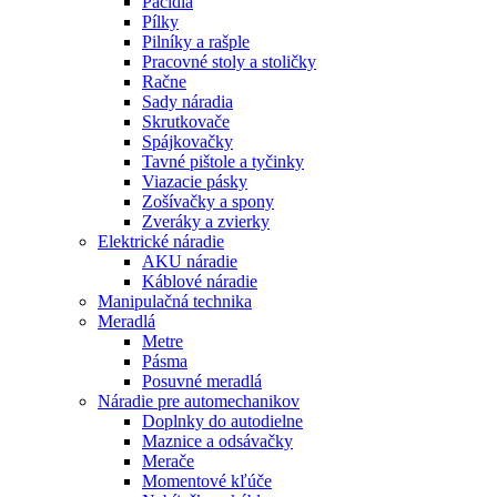
Páčidlá
Pílky
Pilníky a rašple
Pracovné stoly a stoličky
Račne
Sady náradia
Skrutkovače
Spájkovačky
Tavné pištole a tyčinky
Viazacie pásky
Zošívačky a spony
Zveráky a zvierky
Elektrické náradie
AKU náradie
Káblové náradie
Manipulačná technika
Meradlá
Metre
Pásma
Posuvné meradlá
Náradie pre automechanikov
Doplnky do autodielne
Maznice a odsávačky
Merače
Momentové kľúče