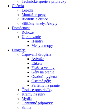
Technické spreje a prípravky
Chémia
Lepidlá
Montážne peny
Riedidlá a čističe
Silikóny, tmely, Akryly
Domácnosť
Rohože
Upratovanie
Handry
Metly a mopy
Drogéria
Čapovaná drogéria
Aviváže
Etikety
Fľaše a ventily
Gély na pranie
Osobná hygiena
Ostatné gély
Parfémy na pranie
Čistiace prostriedky
Krémy na ruky
Mydlá
Ochranné prípravky
Sanita