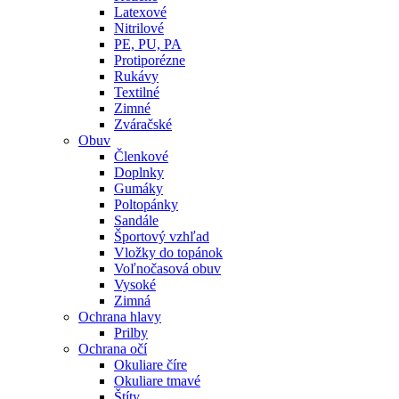
Latexové
Nitrilové
PE, PU, PA
Protiporézne
Rukávy
Textilné
Zimné
Zváračské
Obuv
Členkové
Doplnky
Gumáky
Poltopánky
Sandále
Športový vzhľad
Vložky do topánok
Voľnočasová obuv
Vysoké
Zimná
Ochrana hlavy
Prilby
Ochrana očí
Okuliare číre
Okuliare tmavé
Štíty