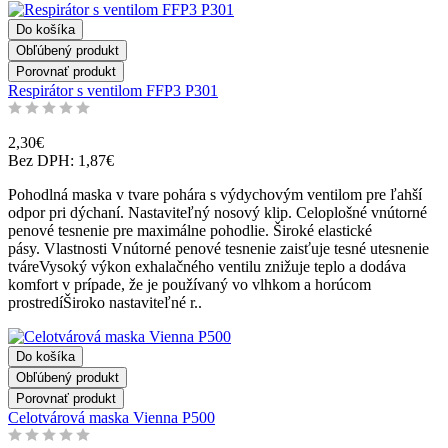
Do košíka
Obľúbený produkt
Porovnať produkt
Respirátor s ventilom FFP3 P301
2,30€
Bez DPH: 1,87€
Pohodlná maska v tvare pohára s výdychovým ventilom pre ľahší
odpor pri dýchaní. Nastaviteľný nosový klip. Celoplošné vnútorné
penové tesnenie pre maximálne pohodlie. Široké elastické
pásy. Vlastnosti Vnútorné penové tesnenie zaisťuje tesné utesnenie
tváreVysoký výkon exhalačného ventilu znižuje teplo a dodáva
komfort v prípade, že je používaný vo vlhkom a horúcom
prostredíŠiroko nastaviteľné r..
Do košíka
Obľúbený produkt
Porovnať produkt
Celotvárová maska Vienna P500