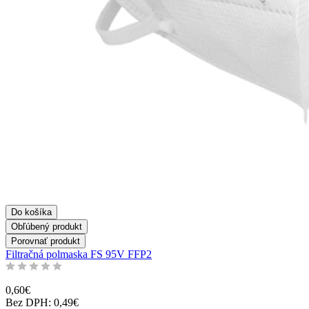
Do košíka
Obľúbený produkt
Porovnať produkt
Filtračná polmaska FS 95V FFP2
0,60€
Bez DPH: 0,49€