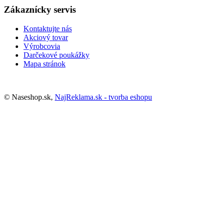
Zákaznícky servis
Kontaktujte nás
Akciový tovar
Výrobcovia
Darčekové poukážky
Mapa stránok
© Naseshop.sk,
NajReklama.sk - tvorba eshopu