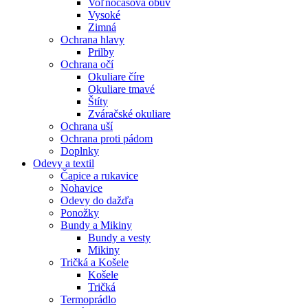
Voľnočasová obuv
Vysoké
Zimná
Ochrana hlavy
Prilby
Ochrana očí
Okuliare číre
Okuliare tmavé
Štíty
Zváračské okuliare
Ochrana uší
Ochrana proti pádom
Doplnky
Odevy a textil
Čapice a rukavice
Nohavice
Odevy do dažďa
Ponožky
Bundy a Mikiny
Bundy a vesty
Mikiny
Tričká a Košele
Košele
Tričká
Termoprádlo