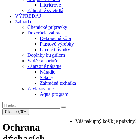
Interiérové
Záhradné svietidlá
VÝPREDAJ
Záhrada
Chemické prípravky
Dekorácia záhrad
Dekoračná kôra
Plastové výrobky
Umelé trávniky
Doplnky ku grilom
Variče a kartuše
Záhradné náradie
Náradie
Sekery
Záhradná technika
Zavlažovanie
Aqua program
0 ks - 0,00€
Váš nákupný košík je prázdny!
Ochrana
dýchacích