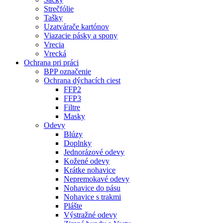
Strečfólie
Tašky
Uzatvárače kartónov
Viazacie pásky a spony
Vrecia
Vrecká
Ochrana pri práci
BPP označenie
Ochrana dýchacích ciest
FFP2
FFP3
Filtre
Masky
Odevy
Blúzy
Doplnky
Jednorázové odevy
Kožené odevy
Krátke nohavice
Nepremokavé odevy
Nohavice do pásu
Nohavice s trakmi
Plášte
Výstražné odevy