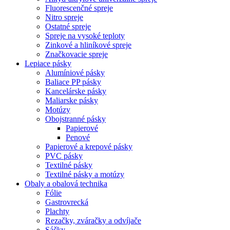
Fluorescenčné spreje
Nitro spreje
Ostatné spreje
Spreje na vysoké teploty
Zinkové a hliníkové spreje
Značkovacie spreje
Lepiace pásky
Alumíniové pásky
Baliace PP pásky
Kancelárske pásky
Maliarske pásky
Motúzy
Obojstranné pásky
Papierové
Penové
Papierové a krepové pásky
PVC pásky
Textilné pásky
Textilné pásky a motúzy
Obaly a obalová technika
Fólie
Gastrovrecká
Plachty
Rezačky, zváračky a odvíjače
Sáčky