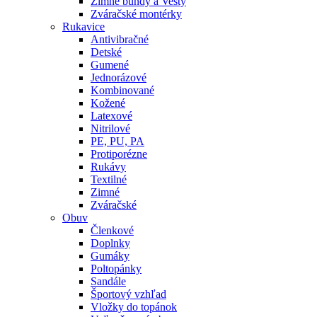
Zimné bundy a Vesty
Zváračské montérky
Rukavice
Antivibračné
Detské
Gumené
Jednorázové
Kombinované
Kožené
Latexové
Nitrilové
PE, PU, PA
Protiporézne
Rukávy
Textilné
Zimné
Zváračské
Obuv
Členkové
Doplnky
Gumáky
Poltopánky
Sandále
Športový vzhľad
Vložky do topánok