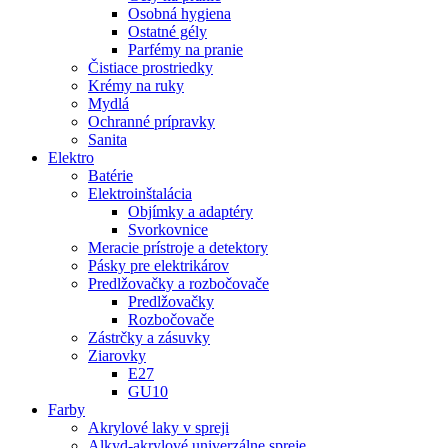
Osobná hygiena
Ostatné gély
Parfémy na pranie
Čistiace prostriedky
Krémy na ruky
Mydlá
Ochranné prípravky
Sanita
Elektro
Batérie
Elektroinštalácia
Objímky a adaptéry
Svorkovnice
Meracie prístroje a detektory
Pásky pre elektrikárov
Predlžovačky a rozbočovače
Predlžovačky
Rozbočovače
Zástrčky a zásuvky
Ziarovky
E27
GU10
Farby
Akrylové laky v spreji
Alkyd-akrylové univerzálne spreje