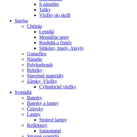
S náradím
Tašky
Vložky do skríň
Stavba
Chémia
Lepidlá
Montážne peny
Riedidlá a čističe
Silikóny, tmely, Akryly
Gumoflex
Náradie
Polykarbonát
Rebríky
Stavebné materiály
Zámky, Vložky
Cylindrické vložky
Svietidlá
Baterky
Baterky a lampy
Čelovky
Lampy
Stolové lampy
Reflektory
Samostatné
Stropné svietidlá