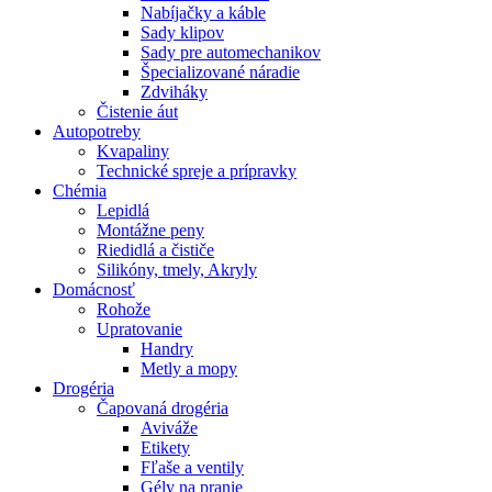
Nabíjačky a káble
Sady klipov
Sady pre automechanikov
Špecializované náradie
Zdviháky
Čistenie áut
Autopotreby
Kvapaliny
Technické spreje a prípravky
Chémia
Lepidlá
Montážne peny
Riedidlá a čističe
Silikóny, tmely, Akryly
Domácnosť
Rohože
Upratovanie
Handry
Metly a mopy
Drogéria
Čapovaná drogéria
Aviváže
Etikety
Fľaše a ventily
Gély na pranie