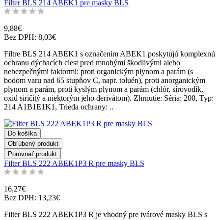
Filter BLS 214 ABEK1 pre masky BLS
9,88€
Bez DPH: 8,03€
Filtre BLS 214 ABEK1 s označením ABEK1 poskytujú komplexnú
ochranu dýchacích ciest pred mnohými škodlivými alebo
nebezpečnými faktormi: proti organickým plynom a parám (s
bodom varu nad 65 stupňov C, napr. toluén), proti anorganickým
plynom a parám, proti kyslým plynom a parám (chlór, sírovodík,
oxid siričitý a niektorým jeho derivátom). Zhrnutie: Séria: 200, Typ:
214 A1B1E1K1, Trieda ochrany: ..
Do košíka
Obľúbený produkt
Porovnať produkt
Filter BLS 222 ABEK1P3 R pre masky BLS
16,27€
Bez DPH: 13,23€
Filter BLS 222 ABEK1P3 R je vhodný pre tvárové masky BLS s