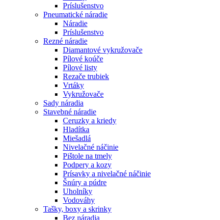
Príslušenstvo
Pneumatické náradie
Náradie
Príslušenstvo
Rezné náradie
Diamantové vykružovače
Pílové koúče
Pílové listy
Rezače trubiek
Vrtáky
Vykružovače
Sady náradia
Stavebné náradie
Ceruzky a kriedy
Hladítka
Miešadlá
Nivelačné náčinie
Pištole na tmely
Podpery a kozy
Prísavky a nivelačné náčinie
Šnúry a púdre
Uholníky
Vodováhy
Tašky, boxy a skrinky
Bez náradia