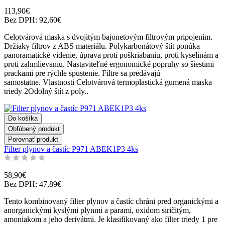
113,90€
Bez DPH: 92,60€
Celotvárová maska s dvojitým bajonetovým filtrovým pripojením.
Držiaky filtrov z ABS materiálu. Polykarbonátový štít ponúka
panoramatické videnie, úprava proti poškriabaniu, proti kyselinám a
proti zahmlievaniu. Nastaviteľné ergonomické popruhy so šiestimi
prackami pre rýchle spustenie. Filtre sa predávajú
samostatne. Vlastnosti Celotvárová termoplastická gumená maska
triedy 2Odolný štít z poly..
Do košíka
Obľúbený produkt
Porovnať produkt
Filter plynov a častíc P971 ABEK1P3 4ks
58,90€
Bez DPH: 47,89€
Tento kombinovaný filter plynov a častíc chráni pred organickými a
anorganickými kyslými plynmi a parami, oxidom siričitým,
amoniakom a jeho derivátmi. Je klasifikovaný ako filter triedy 1 pre