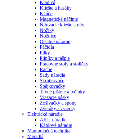
Kladivá
Kliešte a hasáky
Kľúče
Magnetické náčinie
Nitovacie kliešte a nity
Nožíky
Nožnice
Ostatné náradie
Páčidlá
Pílky
Pilníky a rašple
Pracovné stoly a stoličky
Račne
Sady náradia
Skrutkovače
Spájkovačky
Tavné pištole a tyčinky
Viazacie pásky
Zošívačky a spony
Zveráky a zvierky
Elektrické náradie
AKU náradie
Káblové náradie
Manipulačná technika
Meradlá