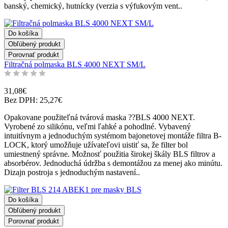
banský, chemický, hutnícky (verzia s výfukovým vent..
Do košíka
Obľúbený produkt
Porovnať produkt
Filtračná polmaska BLS 4000 NEXT SM/L
31,08€
Bez DPH: 25,27€
Opakovane použiteľná tvárová maska ??BLS 4000 NEXT.
Vyrobené zo silikónu, veľmi ľahké a pohodlné. Vybavený
intuitívnym a jednoduchým systémom bajonetovej montáže filtra B-
LOCK, ktorý umožňuje užívateľovi uistiť sa, že filter bol
umiestnený správne. Možnosť použitia širokej škály BLS filtrov a
absorbérov. Jednoduchá údržba s demontážou za menej ako minútu.
Dizajn postroja s jednoduchým nastavení..
Do košíka
Obľúbený produkt
Porovnať produkt