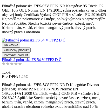
Filtračná polomaska ??FS-95V FFP2 NR Kategória: 95 Trieda: P2
OEL: 10 x OEL Norma: EN 149:2001, spĺňa požiadavky testu dlhej
olejovej hmly Certifikát: Vydaný CIOP PIB v súlade s EU 2016/425
Najnovší rad polomasiek v Európe, poľský výrobok s najznámejším
tvarom Použitie: Stredne toxické pevné častice, azbest, meď,
bárium, titán, vanád, chróm, mangánový prach, drevný prach,
uhoľný prach s obsahom..
Do košíka
Obľúbený produkt
Porovnať produkt
Filtračná polmaska FS 54 V FFP2 D Č
1,55€
Bez DPH: 1,26€
Filtračná polomaska ??FS-54V FFP2 NR D Kategória: Diverso
(séria 50) Trieda: P2 NDS: 10 x NDS Norma: EN
149:2001+A1:2009 Certifikát: vydaný CIOP PIB v súlade s EU
2016/425 Aplikácia: Stredne toxický pevné častice, azbest, meď,
bárium, titán, vanád, chróm, mangánový prach, drevný prach,
uhoľný prach s obsahom voľného oxidu kremičitého nad 10 %,