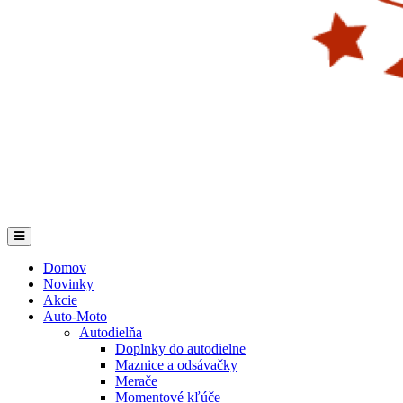
Domov
Novinky
Akcie
Auto-Moto
Autodielňa
Doplnky do autodielne
Maznice a odsávačky
Merače
Momentové kľúče