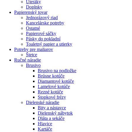
Uteráky
Doplnky
Papierenský tovar
Jednorázový riad
Kancelárske potreby
Ostatné
Papierové sáčky
Pásky do pokladní
Toaletný papier a utierky
Potreby pre maliarov
Štetce
Ručné náradie
Brusivo
Brusivo na podložke
Brúsne kotúče
Diamantové kotúče
Lamelové kotúče
Rezné kotúče
Stopkové frézy
Dielenské náradie
Bity a nástavce
Dielenský nábytok
Dláta a sekáče
Hlavice
Kartáče