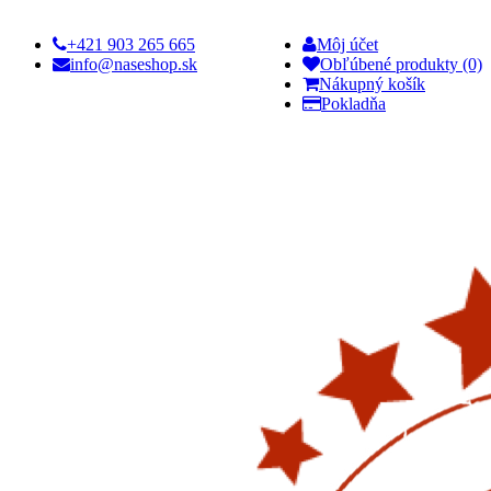
+421 903 265 665
Môj účet
info@naseshop.sk
Obľúbené produkty (0)
Nákupný košík
Pokladňa