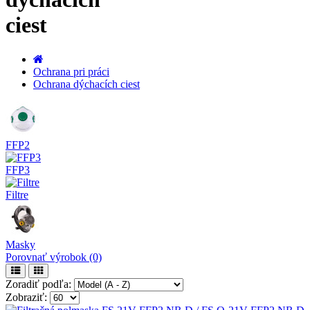
ciest
Ochrana pri práci
Ochrana dýchacích ciest
FFP2
FFP3
Filtre
Masky
Porovnať výrobok (0)
Zoradiť podľa:
Zobraziť: