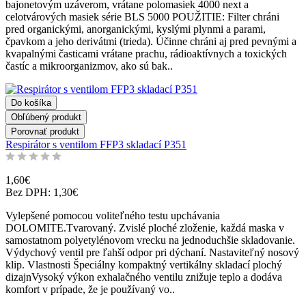
bajonetovým uzáverom, vrátane polomasiek 4000 next a
celotvárových masiek série BLS 5000 POUŽITIE: Filter chráni
pred organickými, anorganickými, kyslými plynmi a parami,
čpavkom a jeho derivátmi (trieda). Účinne chráni aj pred pevnými a
kvapalnými časticami vrátane prachu, rádioaktívnych a toxických
častíc a mikroorganizmov, ako sú bak..
Do košíka
Obľúbený produkt
Porovnať produkt
Respirátor s ventilom FFP3 skladací P351
1,60€
Bez DPH: 1,30€
Vylepšené pomocou voliteľného testu upchávania
DOLOMITE.Tvarovaný. Zvislé ploché zloženie, každá maska v
samostatnom polyetylénovom vrecku na jednoduchšie skladovanie.
Výdychový ventil pre ľahší odpor pri dýchaní. Nastaviteľný nosový
klip. Vlastnosti Špeciálny kompaktný vertikálny skladací plochý
dizajnVysoký výkon exhalačného ventilu znižuje teplo a dodáva
komfort v prípade, že je používaný vo..