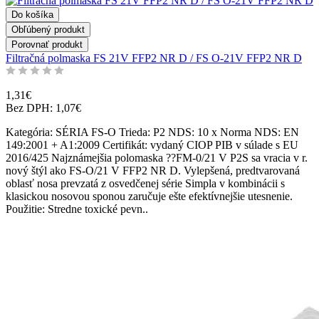
Do košíka
Obľúbený produkt
Porovnať produkt
Filtračná polmaska FS 21V FFP2 NR D / FS O-21V FFP2 NR D
1,31€
Bez DPH: 1,07€
Kategória: SÉRIA FS-O Trieda: P2 NDS: 10 x Norma NDS: EN
149:2001 + A1:2009 Certifikát: vydaný CIOP PIB v súlade s EU
2016/425 Najznámejšia polomaska ??FM-0/21 V P2S sa vracia v r.
nový štýl ako FS-O/21 V FFP2 NR D. Vylepšená, predtvarovaná
oblasť nosa prevzatá z osvedčenej série Simpla v kombinácii s
klasickou nosovou sponou zaručuje ešte efektívnejšie utesnenie.
Použitie: Stredne toxické pevn..