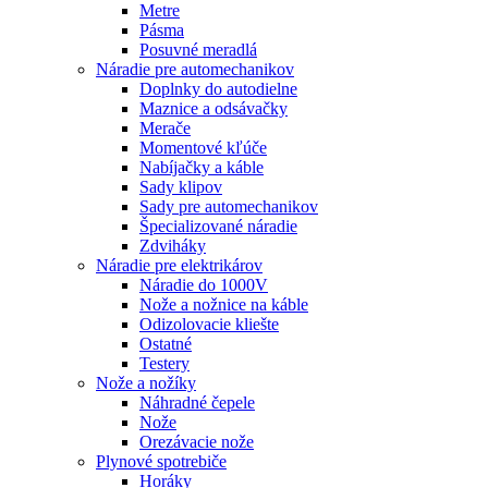
Metre
Pásma
Posuvné meradlá
Náradie pre automechanikov
Doplnky do autodielne
Maznice a odsávačky
Merače
Momentové kľúče
Nabíjačky a káble
Sady klipov
Sady pre automechanikov
Špecializované náradie
Zdviháky
Náradie pre elektrikárov
Náradie do 1000V
Nože a nožnice na káble
Odizolovacie kliešte
Ostatné
Testery
Nože a nožíky
Náhradné čepele
Nože
Orezávacie nože
Plynové spotrebiče
Horáky