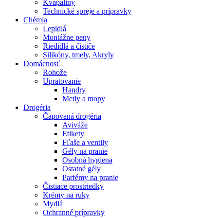
Kvapaliny
Technické spreje a prípravky
Chémia
Lepidlá
Montážne peny
Riedidlá a čističe
Silikóny, tmely, Akryly
Domácnosť
Rohože
Upratovanie
Handry
Metly a mopy
Drogéria
Čapovaná drogéria
Aviváže
Etikety
Fľaše a ventily
Gély na pranie
Osobná hygiena
Ostatné gély
Parfémy na pranie
Čistiace prostriedky
Krémy na ruky
Mydlá
Ochranné prípravky