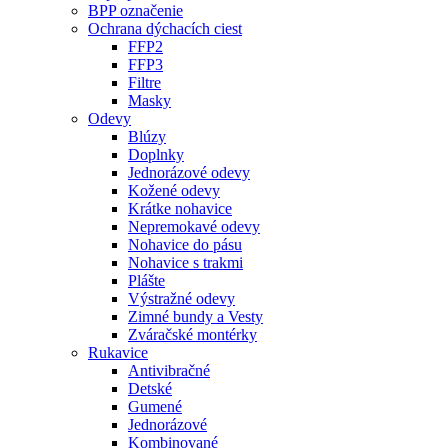
BPP označenie
Ochrana dýchacích ciest
FFP2
FFP3
Filtre
Masky
Odevy
Blúzy
Doplnky
Jednorázové odevy
Kožené odevy
Krátke nohavice
Nepremokavé odevy
Nohavice do pásu
Nohavice s trakmi
Plášte
Výstražné odevy
Zimné bundy a Vesty
Zváračské montérky
Rukavice
Antivibračné
Detské
Gumené
Jednorázové
Kombinované