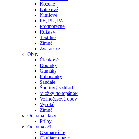
Kožené
Latexové
Nitrilové
PE, PU, PA
Protiporézne
Rukávy
Textilné
Zimné
Zváračské
Obuv
Členkové
Doplnky
Gumáky
Poltopánky
Sandále
Športový vzhľad
Vložky do topánok
Voľnočasová obuv
Vysoké
Zimná
Ochrana hlavy
Prilby
Ochrana očí
Okuliare číre
Okuliare tmavé