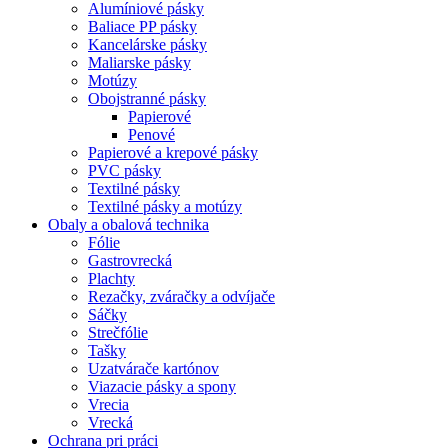
Alumíniové pásky
Baliace PP pásky
Kancelárske pásky
Maliarske pásky
Motúzy
Obojstranné pásky
Papierové
Penové
Papierové a krepové pásky
PVC pásky
Textilné pásky
Textilné pásky a motúzy
Obaly a obalová technika
Fólie
Gastrovrecká
Plachty
Rezačky, zváračky a odvíjače
Sáčky
Strečfólie
Tašky
Uzatvárače kartónov
Viazacie pásky a spony
Vrecia
Vrecká
Ochrana pri práci