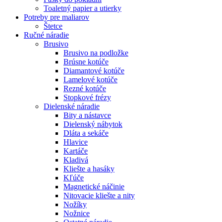
Toaletný papier a utierky
Potreby pre maliarov
Štetce
Ručné náradie
Brusivo
Brusivo na podložke
Brúsne kotúče
Diamantové kotúče
Lamelové kotúče
Rezné kotúče
Stopkové frézy
Dielenské náradie
Bity a nástavce
Dielenský nábytok
Dláta a sekáče
Hlavice
Kartáče
Kladivá
Kliešte a hasáky
Kľúče
Magnetické náčinie
Nitovacie kliešte a nity
Nožíky
Nožnice