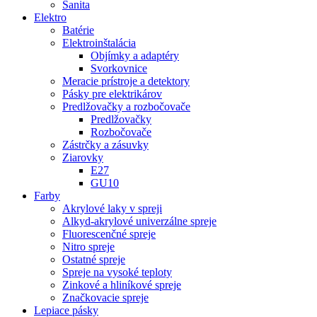
Sanita
Elektro
Batérie
Elektroinštalácia
Objímky a adaptéry
Svorkovnice
Meracie prístroje a detektory
Pásky pre elektrikárov
Predlžovačky a rozbočovače
Predlžovačky
Rozbočovače
Zástrčky a zásuvky
Ziarovky
E27
GU10
Farby
Akrylové laky v spreji
Alkyd-akrylové univerzálne spreje
Fluorescenčné spreje
Nitro spreje
Ostatné spreje
Spreje na vysoké teploty
Zinkové a hliníkové spreje
Značkovacie spreje
Lepiace pásky