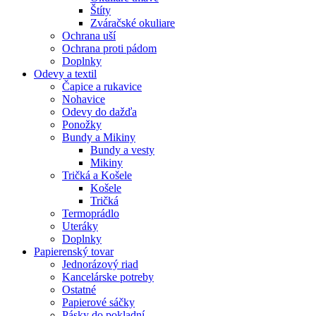
Štíty
Zváračské okuliare
Ochrana uší
Ochrana proti pádom
Doplnky
Odevy a textil
Čapice a rukavice
Nohavice
Odevy do dažďa
Ponožky
Bundy a Mikiny
Bundy a vesty
Mikiny
Tričká a Košele
Košele
Tričká
Termoprádlo
Uteráky
Doplnky
Papierenský tovar
Jednorázový riad
Kancelárske potreby
Ostatné
Papierové sáčky
Pásky do pokladní