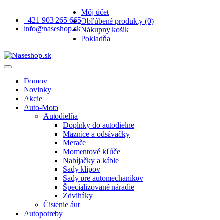
Môj účet
+421 903 265 665
Obľúbené produkty (0)
info@naseshop.sk
Nákupný košík
Pokladňa
Domov
Novinky
Akcie
Auto-Moto
Autodielňa
Doplnky do autodielne
Maznice a odsávačky
Merače
Momentové kľúče
Nabíjačky a káble
Sady klipov
Sady pre automechanikov
Špecializované náradie
Zdviháky
Čistenie áut
Autopotreby