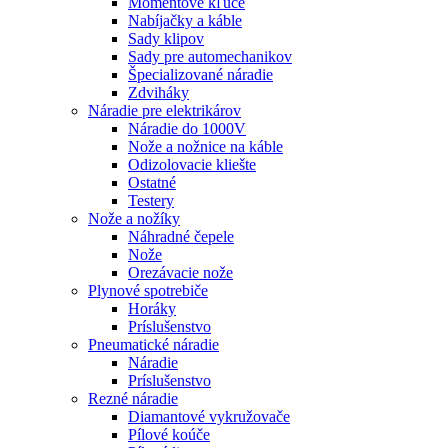
Momentové kľúče
Nabíjačky a káble
Sady klipov
Sady pre automechanikov
Špecializované náradie
Zdviháky
Náradie pre elektrikárov
Náradie do 1000V
Nože a nožnice na káble
Odizolovacie kliešte
Ostatné
Testery
Nože a nožíky
Náhradné čepele
Nože
Orezávacie nože
Plynové spotrebiče
Horáky
Príslušenstvo
Pneumatické náradie
Náradie
Príslušenstvo
Rezné náradie
Diamantové vykružovače
Pílové koúče