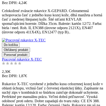
Bez DPH: 4,24€
Celokožené zváracie rukavice X-GEPARD. Celoramenná
uchopovacia časť z jedného kusu kozej kože, dlhá manžeta a horná
časť z medenej štiepanej kože. Šité niťami KEVLAR
spomaľujúcimi horenie. Dĺžka 35cm. Balenie: kartón 12/72. Farba:
biela / med. Roh. II, EN388 (úrovne odporu 2121X), EN407
(úrovne odporu 411X4X), EN12477 (typ B)..
Do košíka
Obľúbený produkt
Porovnať produkt
Pracovné rukavice X-TEC
2,30€
Bez DPH: 1,87€
Rukavice X-TEC vyrobené z jedného kusu celozrnnej kozej kože v
oblasti úchopu, vrchná časť z červenej elastickej látky. Zapínanie na
suchý zips v kombinácii so šnúrkou zaisťuje dokonalé uchytenie.
Perfektné pre manuálnu prácu. Veľmi dobrá priľnavosť. Vysoká
odolnosť proti oderu. Dobre zapadajú do tvaru ruky. CE EN 388.
Balenie: kartón 12/120. Farba: červená / biela. Rukavice nie sú na