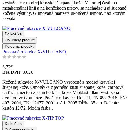
vystuženie z modrej kravskej štiepanej kože. V hornej časti, na
metakarpálnej línii a na končekoch prstov, sa nachádzajú aj štiepané
kožené výstuhy. Gumovaná manžeta ukončená lemom, nad ktorým
je všitá ..
Do košíka
Obľúbený produkt
Porovnať produkt
Pracovné rukavice X-VULCANO
3,72€
Bez DPH: 3,02€
Kožené rukavice X-VULCANO vyrobené z modrej kravskej
štiepanej kože. Omotávka z jedného kusu štiepanej kože, chrbtová
časť s manžetou z jedného kusu kože. V oblasti dlaní vystužená
dvojitou vrstvou kože. Podšité rukavice. Roh. II, EN388: 2016, EN:
407: 2004, EN: 12477: 2001 + A1: 2005 Dĺžka 35 cm. Balenie:
kartón 12/72. Modrá farba..
Do košíka
Obľúbený produkt