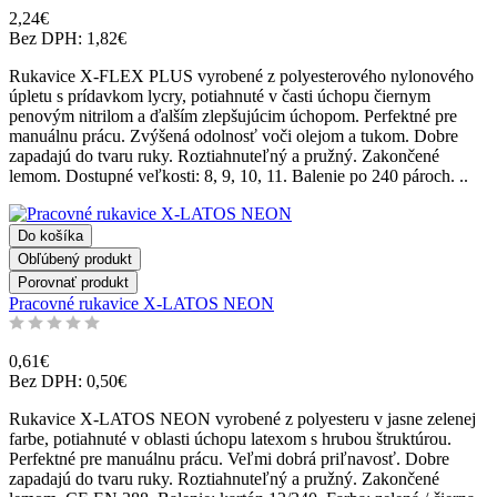
2,24€
Bez DPH: 1,82€
Rukavice X-FLEX PLUS vyrobené z polyesterového nylonového
úpletu s prídavkom lycry, potiahnuté v časti úchopu čiernym
penovým nitrilom a ďalším zlepšujúcim úchopom. Perfektné pre
manuálnu prácu. Zvýšená odolnosť voči olejom a tukom. Dobre
zapadajú do tvaru ruky. Roztiahnuteľný a pružný. Zakončené
lemom. Dostupné veľkosti: 8, 9, 10, 11. Balenie po 240 pároch. ..
Do košíka
Obľúbený produkt
Porovnať produkt
Pracovné rukavice X-LATOS NEON
0,61€
Bez DPH: 0,50€
Rukavice X-LATOS NEON vyrobené z polyesteru v jasne zelenej
farbe, potiahnuté v oblasti úchopu latexom s hrubou štruktúrou.
Perfektné pre manuálnu prácu. Veľmi dobrá priľnavosť. Dobre
zapadajú do tvaru ruky. Roztiahnuteľný a pružný. Zakončené