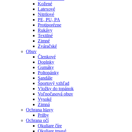
Kožené
Latexové
Nitrilové
PE, PU, PA
Protiporézne
Rukávy
Textilné
Zimné
Zváračské
Obuv
Členkové
Doplnky
Gumáky
Poltopánky
Sandále
Športový vzhľad
Vložky do topánok
Voľnočasová obuv
Vysoké
Zimná
Ochrana hlavy
Prilby
Ochrana očí
Okuliare číre
Okuliare tmavé