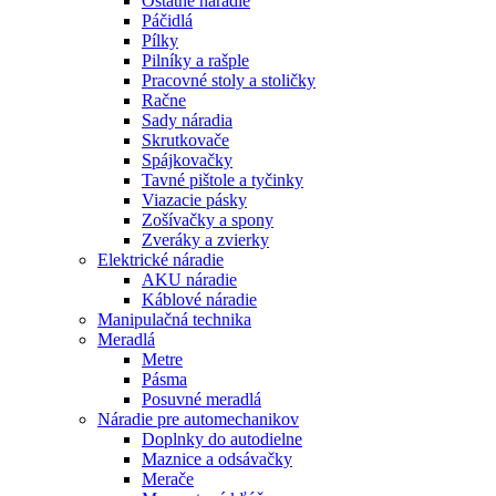
Ostatné náradie
Páčidlá
Pílky
Pilníky a rašple
Pracovné stoly a stoličky
Račne
Sady náradia
Skrutkovače
Spájkovačky
Tavné pištole a tyčinky
Viazacie pásky
Zošívačky a spony
Zveráky a zvierky
Elektrické náradie
AKU náradie
Káblové náradie
Manipulačná technika
Meradlá
Metre
Pásma
Posuvné meradlá
Náradie pre automechanikov
Doplnky do autodielne
Maznice a odsávačky
Merače