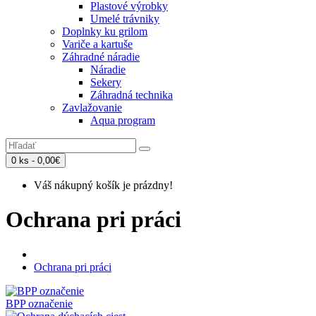
Plastové výrobky
Umelé trávniky
Doplnky ku grilom
Variče a kartuše
Záhradné náradie
Náradie
Sekery
Záhradná technika
Zavlažovanie
Aqua program
0 ks - 0,00€
Váš nákupný košík je prázdny!
Ochrana pri práci
Ochrana pri práci
BPP označenie