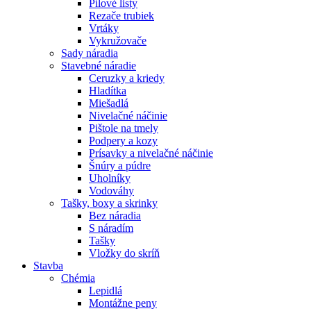
Pílové listy
Rezače trubiek
Vrtáky
Vykružovače
Sady náradia
Stavebné náradie
Ceruzky a kriedy
Hladítka
Miešadlá
Nivelačné náčinie
Pištole na tmely
Podpery a kozy
Prísavky a nivelačné náčinie
Šnúry a púdre
Uholníky
Vodováhy
Tašky, boxy a skrinky
Bez náradia
S náradím
Tašky
Vložky do skríň
Stavba
Chémia
Lepidlá
Montážne peny