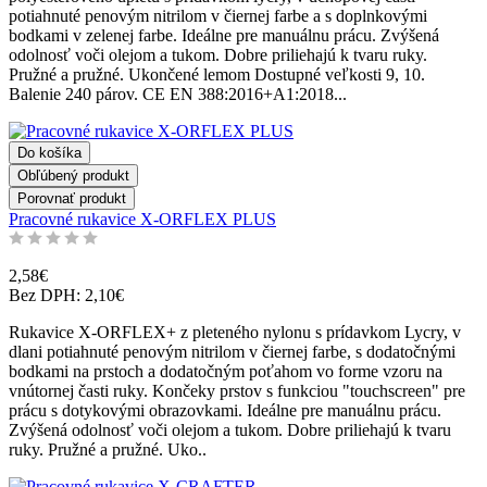
potiahnuté penovým nitrilom v čiernej farbe a s doplnkovými
bodkami v zelenej farbe. Ideálne pre manuálnu prácu. Zvýšená
odolnosť voči olejom a tukom. Dobre priliehajú k tvaru ruky.
Pružné a pružné. Ukončené lemom Dostupné veľkosti 9, 10.
Balenie 240 párov. CE EN 388:2016+A1:2018...
Do košíka
Obľúbený produkt
Porovnať produkt
Pracovné rukavice X-ORFLEX PLUS
2,58€
Bez DPH: 2,10€
Rukavice X-ORFLEX+ z pleteného nylonu s prídavkom Lycry, v
dlani potiahnuté penovým nitrilom v čiernej farbe, s dodatočnými
bodkami na prstoch a dodatočným poťahom vo forme vzoru na
vnútornej časti ruky. Končeky prstov s funkciou "touchscreen" pre
prácu s dotykovými obrazovkami. Ideálne pre manuálnu prácu.
Zvýšená odolnosť voči olejom a tukom. Dobre priliehajú k tvaru
ruky. Pružné a pružné. Uko..