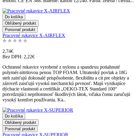
lemom. CE EN 388. Balenie: kartón 12/240. Farba: zelená / čierna...
Do košíka
Obľúbený produkt
Porovnať produkt
Pracovné rukavice X-AIRFLEX
2,74€
Bez DPH: 2,22€
Ochranné rukavice vyrobené z nylonu a spandexu potiahnuté
polymér-nitrilovou penou TOP FOAM. Ultratenký povlak a 18G
steh zaisťujú dokonalé prispôsobenie, flexibilitu a cit pre objekty a
zároveň zaisťujú vysokú mechanickú pevnosť. Majú vynikajúce
dýchacie vlastnosti a certifikát „OEKO-TEX Standard 100“
potvrdzujúci neprítomnosť škodlivých látok, vďaka čomu zaručujú
vysoký komfort používania. Ka..
Do košíka
Obľúbený produkt
Porovnať produkt
Pracovné rukavice X-SUPERIOR