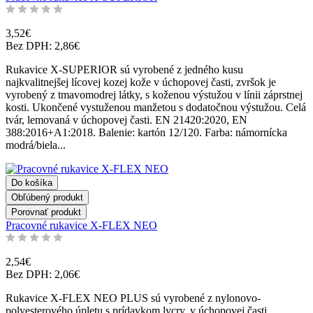
3,52€
Bez DPH: 2,86€
Rukavice X-SUPERIOR sú vyrobené z jedného kusu
najkvalitnejšej lícovej kozej kože v úchopovej časti, zvršok je
vyrobený z tmavomodrej látky, s koženou výstužou v línii záprstnej
kosti. Ukončené vystuženou manžetou s dodatočnou výstužou. Celá
tvár, lemovaná v úchopovej časti. EN 21420:2020, EN
388:2016+A1:2018. Balenie: kartón 12/120. Farba: námornícka
modrá/biela...
Do košíka
Obľúbený produkt
Porovnať produkt
Pracovné rukavice X-FLEX NEO
2,54€
Bez DPH: 2,06€
Rukavice X-FLEX NEO PLUS sú vyrobené z nylonovo-
polyesterového úpletu s prídavkom lycry, v úchopovej časti