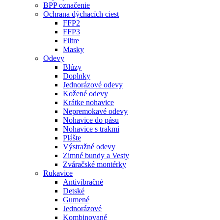
BPP označenie
Ochrana dýchacích ciest
FFP2
FFP3
Filtre
Masky
Odevy
Blúzy
Doplnky
Jednorázové odevy
Kožené odevy
Krátke nohavice
Nepremokavé odevy
Nohavice do pásu
Nohavice s trakmi
Plášte
Výstražné odevy
Zimné bundy a Vesty
Zváračské montérky
Rukavice
Antivibračné
Detské
Gumené
Jednorázové
Kombinované