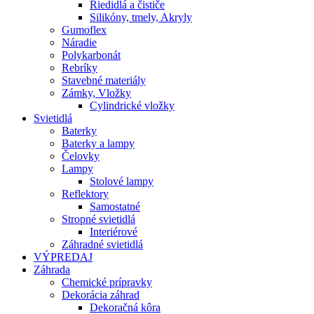
Riedidlá a čističe
Silikóny, tmely, Akryly
Gumoflex
Náradie
Polykarbonát
Rebríky
Stavebné materiály
Zámky, Vložky
Cylindrické vložky
Svietidlá
Baterky
Baterky a lampy
Čelovky
Lampy
Stolové lampy
Reflektory
Samostatné
Stropné svietidlá
Interiérové
Záhradné svietidlá
VÝPREDAJ
Záhrada
Chemické prípravky
Dekorácia záhrad
Dekoračná kôra