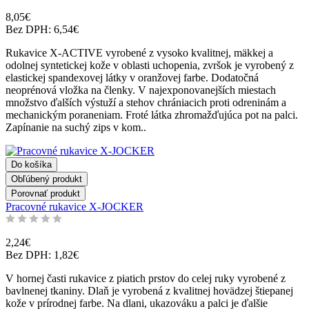
8,05€
Bez DPH: 6,54€
Rukavice X-ACTIVE vyrobené z vysoko kvalitnej, mäkkej a
odolnej syntetickej kože v oblasti uchopenia, zvršok je vyrobený z
elastickej spandexovej látky v oranžovej farbe. Dodatočná
neoprénová vložka na členky. V najexponovanejších miestach
množstvo ďalších výstuží a stehov chrániacich proti odreninám a
mechanickým poraneniam. Froté látka zhromažďujúca pot na palci.
Zapínanie na suchý zips v kom..
Do košíka
Obľúbený produkt
Porovnať produkt
Pracovné rukavice X-JOCKER
2,24€
Bez DPH: 1,82€
V hornej časti rukavice z piatich prstov do celej ruky vyrobené z
bavlnenej tkaniny. Dlaň je vyrobená z kvalitnej hovädzej štiepanej
kože v prírodnej farbe. Na dlani, ukazováku a palci je ďalšie