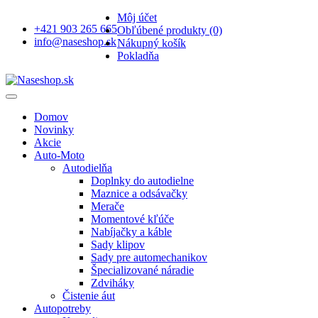
Môj účet
+421 903 265 665
Obľúbené produkty (0)
info@naseshop.sk
Nákupný košík
Pokladňa
Domov
Novinky
Akcie
Auto-Moto
Autodielňa
Doplnky do autodielne
Maznice a odsávačky
Merače
Momentové kľúče
Nabíjačky a káble
Sady klipov
Sady pre automechanikov
Špecializované náradie
Zdviháky
Čistenie áut
Autopotreby