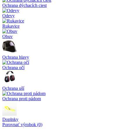
Ochrana dýchacích ciest
Odevy
Rukavice
Obuv
Ochrana hlavy
Ochrana očí
Ochrana uší
Ochrana proti pádom
Doplnky
Porovnať výrobok (0)