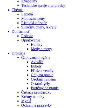
Kvapaliny
Technické spreje a prípravky
Chémia
Lepidlá
Montážne peny
Riedidlá a čističe
Silikóny, tmely, Akryly
Domácnosť
Rohože
Upratovanie
Handry
Metly a mopy
Drogéria
Čapovaná drogéria
Aviváže
Etikety
Fľaše a ventily
Gély na pranie
Osobná hygiena
Ostatné gély
Parfémy na pranie
Čistiace prostriedky
Krémy na ruky
Mydlá
Ochranné prípravky