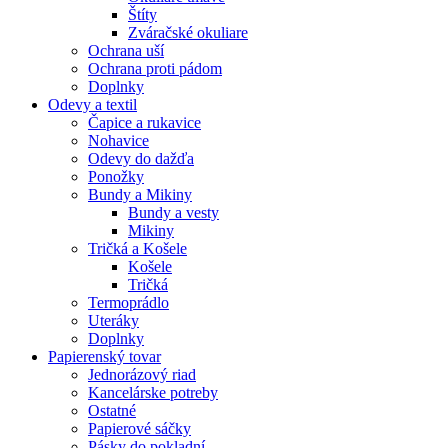
Štíty
Zváračské okuliare
Ochrana uší
Ochrana proti pádom
Doplnky
Odevy a textil
Čapice a rukavice
Nohavice
Odevy do dažďa
Ponožky
Bundy a Mikiny
Bundy a vesty
Mikiny
Tričká a Košele
Košele
Tričká
Termoprádlo
Uteráky
Doplnky
Papierenský tovar
Jednorázový riad
Kancelárske potreby
Ostatné
Papierové sáčky
Pásky do pokladní