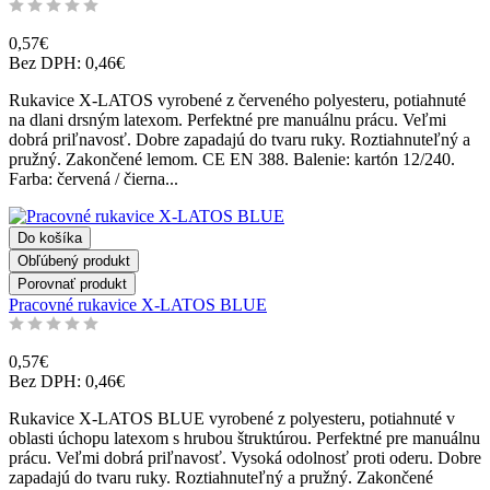
0,57€
Bez DPH: 0,46€
Rukavice X-LATOS vyrobené z červeného polyesteru, potiahnuté
na dlani drsným latexom. Perfektné pre manuálnu prácu. Veľmi
dobrá priľnavosť. Dobre zapadajú do tvaru ruky. Roztiahnuteľný a
pružný. Zakončené lemom. CE EN 388. Balenie: kartón 12/240.
Farba: červená / čierna...
Do košíka
Obľúbený produkt
Porovnať produkt
Pracovné rukavice X-LATOS BLUE
0,57€
Bez DPH: 0,46€
Rukavice X-LATOS BLUE vyrobené z polyesteru, potiahnuté v
oblasti úchopu latexom s hrubou štruktúrou. Perfektné pre manuálnu
prácu. Veľmi dobrá priľnavosť. Vysoká odolnosť proti oderu. Dobre
zapadajú do tvaru ruky. Roztiahnuteľný a pružný. Zakončené