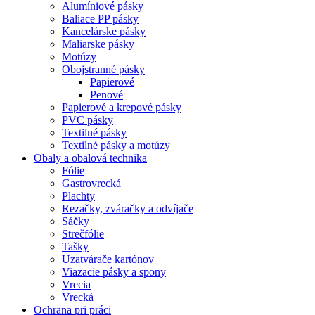
Alumíniové pásky
Baliace PP pásky
Kancelárske pásky
Maliarske pásky
Motúzy
Obojstranné pásky
Papierové
Penové
Papierové a krepové pásky
PVC pásky
Textilné pásky
Textilné pásky a motúzy
Obaly a obalová technika
Fólie
Gastrovrecká
Plachty
Rezačky, zváračky a odvíjače
Sáčky
Strečfólie
Tašky
Uzatvárače kartónov
Viazacie pásky a spony
Vrecia
Vrecká
Ochrana pri práci