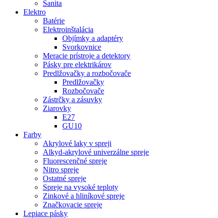
Sanita
Elektro
Batérie
Elektroinštalácia
Objímky a adaptéry
Svorkovnice
Meracie prístroje a detektory
Pásky pre elektrikárov
Predlžovačky a rozbočovače
Predlžovačky
Rozbočovače
Zástrčky a zásuvky
Ziarovky
E27
GU10
Farby
Akrylové laky v spreji
Alkyd-akrylové univerzálne spreje
Fluorescenčné spreje
Nitro spreje
Ostatné spreje
Spreje na vysoké teploty
Zinkové a hliníkové spreje
Značkovacie spreje
Lepiace pásky