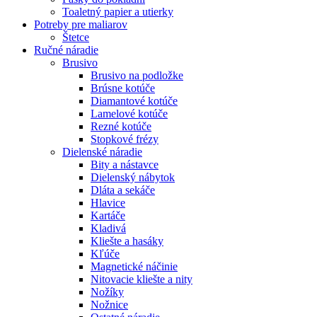
Toaletný papier a utierky
Potreby pre maliarov
Štetce
Ručné náradie
Brusivo
Brusivo na podložke
Brúsne kotúče
Diamantové kotúče
Lamelové kotúče
Rezné kotúče
Stopkové frézy
Dielenské náradie
Bity a nástavce
Dielenský nábytok
Dláta a sekáče
Hlavice
Kartáče
Kladivá
Kliešte a hasáky
Kľúče
Magnetické náčinie
Nitovacie kliešte a nity
Nožíky
Nožnice