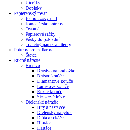
Uteráky
Doplnky
Papierenský tovar
Jednorázový riad
Kancelárske potreby
Ostatné
Papierové sáčky
Pásky do pokladní
Toaletný papier a utierky
Potreby pre maliarov
Štetce
Ručné náradie
Brusivo
Brusivo na podložke
Brúsne kotúče
Diamantové kotúče
Lamelové kotúče
Rezné kotúče
Stopkové frézy
Dielenské náradie
Bity a nástavce
Dielenský nábytok
Dláta a sekáče
Hlavice
Kartáče