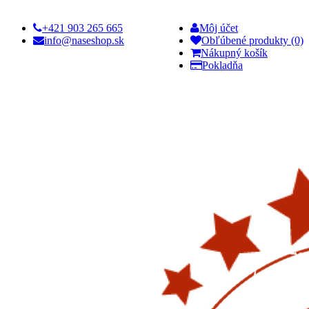
+421 903 265 665
Môj účet
info@naseshop.sk
Obľúbené produkty (0)
Nákupný košík
Pokladňa