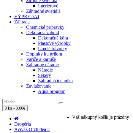
Stropné svietidlá
Interiérové
Záhradné svietidlá
VÝPREDAJ
Záhrada
Chemické prípravky
Dekorácia záhrad
Dekoračná kôra
Plastové výrobky
Umelé trávniky
Doplnky ku grilom
Variče a kartuše
Záhradné náradie
Náradie
Sekery
Záhradná technika
Zavlažovanie
Aqua program
0 ks - 0,00€
Váš nákupný košík je prázdny!
Drogéria
Aviváž Orchidea E