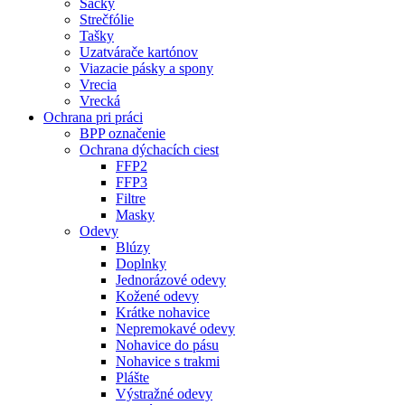
Sáčky
Strečfólie
Tašky
Uzatvárače kartónov
Viazacie pásky a spony
Vrecia
Vrecká
Ochrana pri práci
BPP označenie
Ochrana dýchacích ciest
FFP2
FFP3
Filtre
Masky
Odevy
Blúzy
Doplnky
Jednorázové odevy
Kožené odevy
Krátke nohavice
Nepremokavé odevy
Nohavice do pásu
Nohavice s trakmi
Plášte
Výstražné odevy