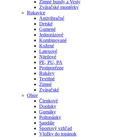
Zimné bundy a Vesty
Zváračské montérky
Rukavice
Antivibračné
Detské
Gumené
Jednorázové
Kombinované
Kožené
Latexové
Nitrilové
PE, PU, PA
Protiporézne
Rukávy
Textilné
Zimné
Zváračské
Obuv
Členkové
Doplnky
Gumáky
Poltopánky
Sandále
Športový vzhľad
Vložky do topánok