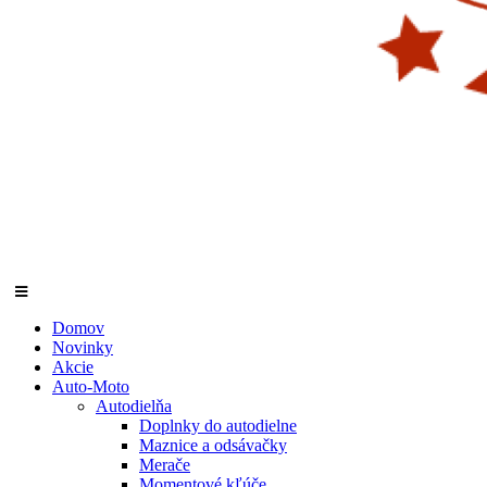
Domov
Novinky
Akcie
Auto-Moto
Autodielňa
Doplnky do autodielne
Maznice a odsávačky
Merače
Momentové kľúče