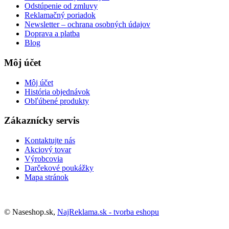
Odstúpenie od zmluvy
Reklamačný poriadok
Newsletter – ochrana osobných údajov
Doprava a platba
Blog
Môj účet
Môj účet
História objednávok
Obľúbené produkty
Zákaznícky servis
Kontaktujte nás
Akciový tovar
Výrobcovia
Darčekové poukážky
Mapa stránok
© Naseshop.sk,
NajReklama.sk - tvorba eshopu