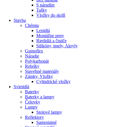
S náradím
Tašky
Vložky do skríň
Stavba
Chémia
Lepidlá
Montážne peny
Riedidlá a čističe
Silikóny, tmely, Akryly
Gumoflex
Náradie
Polykarbonát
Rebríky
Stavebné materiály
Zámky, Vložky
Cylindrické vložky
Svietidlá
Baterky
Baterky a lampy
Čelovky
Lampy
Stolové lampy
Reflektory
Samostatné