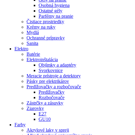
Osobná hygiena
Ostatné gély
Parfémy na pranie
Čistiace prostriedky
Krémy na ruky
Mydlá
Ochranné prípravky
Sanita
Elektro
Batérie
Elektroinštalácia
Objímky a adaptéry
Svorkovnice
Meracie prístroje a detektory
Pásky pre elektrikárov
Predlžovačky a rozbočovače
Predlžovačky
Rozbočovače
Zástrčky a zásuvky
Ziarovky
E27
GU10
Farby
Akrylové laky v spreji