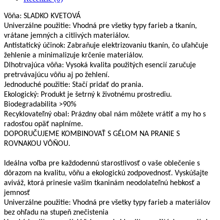
Vôňa: SLADKO KVETOVÁ
Univerzálne použitie: Vhodná pre všetky typy farieb a tkanín,
vrátane jemných a citlivých materiálov.
Antistatický účinok: Zabraňuje elektrizovaniu tkanín, čo uľahčuje
žehlenie a minimalizuje krčenie materiálov.
Dlhotrvajúca vôňa: Vysoká kvalita použitých esencií zaručuje
pretrvávajúcu vôňu aj po žehlení.
Jednoduché použitie: Stačí pridať do prania.
Ekologický: Produkt je šetrný k životnému prostrediu.
Biodegradabilita >90%
Recyklovateľný obal: Prázdny obal nám môžete vrátiť a my ho s
radosťou opäť naplníme.
DOPORUČUJEME KOMBINOVAŤ S GÉLOM NA PRANIE S
ROVNAKOU VÔŇOU.
Ideálna voľba pre každodennú starostlivosť o vaše oblečenie s
dôrazom na kvalitu, vôňu a ekologickú zodpovednosť. Vyskúšajte
aviváž, ktorá prinesie vašim tkaninám neodolateľnú hebkosť a
jemnosť
Univerzálne použitie: Vhodná pre všetky typy farieb a materiálov
bez ohľadu na stupeň znečistenia