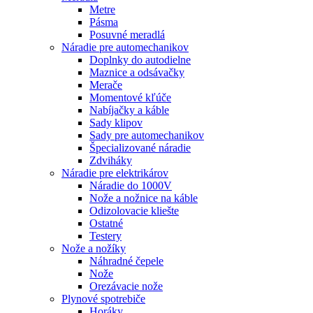
Metre
Pásma
Posuvné meradlá
Náradie pre automechanikov
Doplnky do autodielne
Maznice a odsávačky
Merače
Momentové kľúče
Nabíjačky a káble
Sady klipov
Sady pre automechanikov
Špecializované náradie
Zdviháky
Náradie pre elektrikárov
Náradie do 1000V
Nože a nožnice na káble
Odizolovacie kliešte
Ostatné
Testery
Nože a nožíky
Náhradné čepele
Nože
Orezávacie nože
Plynové spotrebiče
Horáky