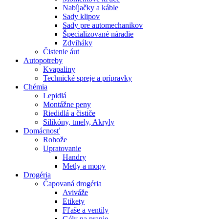
Nabíjačky a káble
Sady klipov
Sady pre automechanikov
Špecializované náradie
Zdviháky
Čistenie áut
Autopotreby
Kvapaliny
Technické spreje a prípravky
Chémia
Lepidlá
Montážne peny
Riedidlá a čističe
Silikóny, tmely, Akryly
Domácnosť
Rohože
Upratovanie
Handry
Metly a mopy
Drogéria
Čapovaná drogéria
Aviváže
Etikety
Fľaše a ventily
Gély na pranie