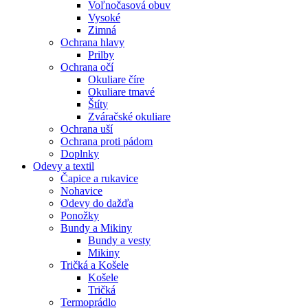
Voľnočasová obuv
Vysoké
Zimná
Ochrana hlavy
Prilby
Ochrana očí
Okuliare číre
Okuliare tmavé
Štíty
Zváračské okuliare
Ochrana uší
Ochrana proti pádom
Doplnky
Odevy a textil
Čapice a rukavice
Nohavice
Odevy do dažďa
Ponožky
Bundy a Mikiny
Bundy a vesty
Mikiny
Tričká a Košele
Košele
Tričká
Termoprádlo