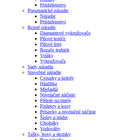
Príslušenstvo
Pneumatické náradie
Náradie
Príslušenstvo
Rezné náradie
Diamantové vykružovače
Pílové koúče
Pílové listy
Rezače trubiek
Vrtáky
Vykružovače
Sady náradia
Stavebné náradie
Ceruzky a kriedy
Hladítka
Miešadlá
Nivelačné náčinie
Pištole na tmely
Podpery a kozy
Prísavky a nivelačné náčinie
Šnúry a púdre
Uholníky
Vodováhy
Tašky, boxy a skrinky
Bez náradia