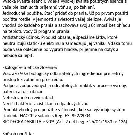
Vysoká kvalita esencií: Vďaka vysokej kvalite použitých esencií si
vaša bielizeň udrží príjemnú vôňu aj po žehlení.
Jednoduché použitie: Stačí pridať do prania. Už po prvom použití
pocítite rozdiel v jemnosti a sviežosti vašej bielizne. Aviváž je
vhodná do každého prania a zachováva svoju účinnosť bez ohľadu
na teplotu vody či program prania.
Antistatický účinok: Produkt obsahuje špeciálne látky, ktoré
neutralizujú statickú elektrinu a zamedzujú jej vzniku. Vďaka tomu
bude vaše oblečenie po vypratí hladké, príjemné na dotyk a
nebude sa lepiť.
Ekologické a etické zloženie:
Viac ako 90% biologicky odbúrateľných ingrediencií pre šetrný
prístup k životnému prostrediu.
Podpora zodpovedných a udržateľných praktík v procese výroby,
balenia aj distribúcie.
Netestované na zvieratách
Neničí baktérie v čističkách odpadových vôd.
Produkt vhodný pre použitie v činnosti, kde sa vyžaduje systém
riadenia HACCP v súlade s Reg. ES. 852/2004.
BIODEGRADABILITA > 90% (Art. 2 e 4 Legge 26/04/1983 n° 136)
Spôsob použitia: