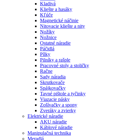
Kladivá
Kliešte a hasáky
Kľúče
Magnetické náčinie
Nitovacie kliešte a nity
Nožíky
Nožnice
Ostatné náradie
Páčidlá
Pílky
Pilníky a rašple
Pracovné stoly a stoličky
Račne
Sady náradia
Skrutkovače
Spájkovačky
Tavné pištole a tyčinky
Viazacie pásky
Zošívačky a spony
Zveráky a zvierky
Elektrické náradie
AKU náradie
Káblové náradie
Manipulačná technika
Meradlá