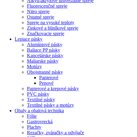
Alkyd-akrylové univerzálne spreje
Fluorescenčné spreje
Nitro spreje
Ostatné spreje
Spreje na vysoké teploty
Zinkové a hliníkové spreje
Značkovacie spreje
Lepiace pásky
Alumíniové pásky
Baliace PP pásky
Kancelárske pásky
Maliarske pásky
Motúzy
Obojstranné pásky
Papierové
Penové
Papierové a krepové pásky
PVC pásky
Textilné pásky
Textilné pásky a motúzy
Obaly a obalová technika
Fólie
Gastrovrecká
Plachty
Rezačky, zváračky a odvíjače