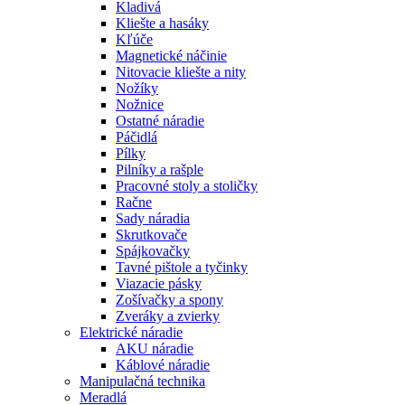
Kladivá
Kliešte a hasáky
Kľúče
Magnetické náčinie
Nitovacie kliešte a nity
Nožíky
Nožnice
Ostatné náradie
Páčidlá
Pílky
Pilníky a rašple
Pracovné stoly a stoličky
Račne
Sady náradia
Skrutkovače
Spájkovačky
Tavné pištole a tyčinky
Viazacie pásky
Zošívačky a spony
Zveráky a zvierky
Elektrické náradie
AKU náradie
Káblové náradie
Manipulačná technika
Meradlá