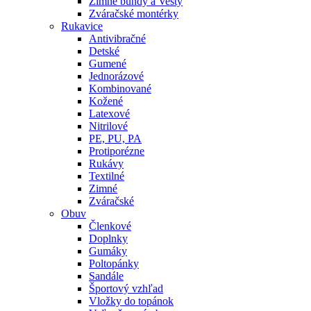
Zimné bundy a Vesty
Zváračské montérky
Rukavice
Antivibračné
Detské
Gumené
Jednorázové
Kombinované
Kožené
Latexové
Nitrilové
PE, PU, PA
Protiporézne
Rukávy
Textilné
Zimné
Zváračské
Obuv
Členkové
Doplnky
Gumáky
Poltopánky
Sandále
Športový vzhľad
Vložky do topánok