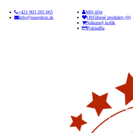
+421 903 265 665
Môj účet
info@naseshop.sk
Obľúbené produkty (0)
Nákupný košík
Pokladňa