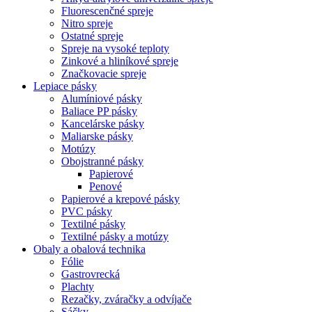
Fluorescenčné spreje
Nitro spreje
Ostatné spreje
Spreje na vysoké teploty
Zinkové a hliníkové spreje
Značkovacie spreje
Lepiace pásky
Alumíniové pásky
Baliace PP pásky
Kancelárske pásky
Maliarske pásky
Motúzy
Obojstranné pásky
Papierové
Penové
Papierové a krepové pásky
PVC pásky
Textilné pásky
Textilné pásky a motúzy
Obaly a obalová technika
Fólie
Gastrovrecká
Plachty
Rezačky, zváračky a odvíjače
Sáčky