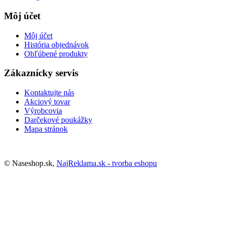
Môj účet
Môj účet
História objednávok
Obľúbené produkty
Zákaznícky servis
Kontaktujte nás
Akciový tovar
Výrobcovia
Darčekové poukážky
Mapa stránok
© Naseshop.sk,
NajReklama.sk - tvorba eshopu