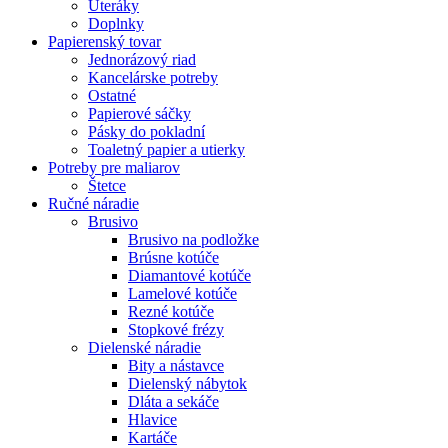
Uteráky
Doplnky
Papierenský tovar
Jednorázový riad
Kancelárske potreby
Ostatné
Papierové sáčky
Pásky do pokladní
Toaletný papier a utierky
Potreby pre maliarov
Štetce
Ručné náradie
Brusivo
Brusivo na podložke
Brúsne kotúče
Diamantové kotúče
Lamelové kotúče
Rezné kotúče
Stopkové frézy
Dielenské náradie
Bity a nástavce
Dielenský nábytok
Dláta a sekáče
Hlavice
Kartáče