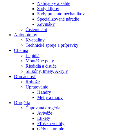
Nabíjačky a káble
Sady klipov
Sady pre automechanikov
Špecializované náradie
Zdviháky
Čistenie áut
Autopotreby
Kvapaliny
Technické spreje a prípravky
Chémia
Lepidlá
Montážne peny
Riedidlá a čističe
Silikóny, tmely, Akryly
Domácnosť
Rohože
Upratovanie
Handry
Metly a mopy
Drogéria
Čapovaná drogéria
Aviváže
Etikety
Fľaše a ventily
Gély na pranie