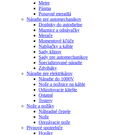
Metre
Pásma
Posuvné meradlá
Náradie pre automechanikov
Doplnky do autodielne
Maznice a odsávačky
Merače
Momentové kľúče
Nabíjačky a káble
Sady klipov
Sady pre automechanikov
Špecializované náradie
Zdviháky
Náradie pre elektrikárov
Náradie do 1000V
Nože a nožnice na káble
Odizolovacie kliešte
Ostatné
Testery
Nože a nožíky
Náhradné čepele
Nože
Orezávacie nože
Plynové spotrebiče
Horáky