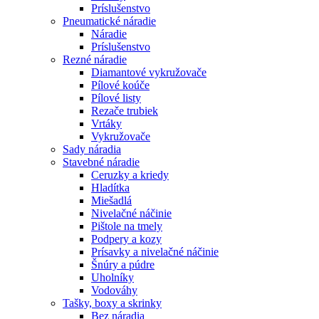
Príslušenstvo
Pneumatické náradie
Náradie
Príslušenstvo
Rezné náradie
Diamantové vykružovače
Pílové koúče
Pílové listy
Rezače trubiek
Vrtáky
Vykružovače
Sady náradia
Stavebné náradie
Ceruzky a kriedy
Hladítka
Miešadlá
Nivelačné náčinie
Pištole na tmely
Podpery a kozy
Prísavky a nivelačné náčinie
Šnúry a púdre
Uholníky
Vodováhy
Tašky, boxy a skrinky
Bez náradia