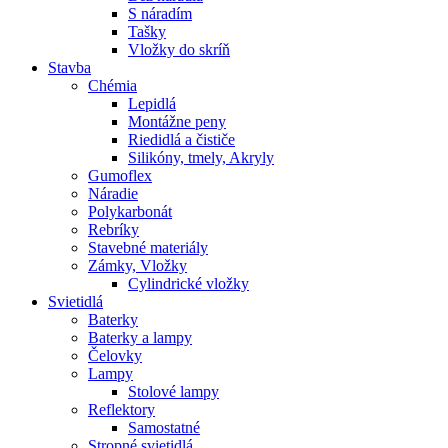
S náradím
Tašky
Vložky do skríň
Stavba
Chémia
Lepidlá
Montážne peny
Riedidlá a čističe
Silikóny, tmely, Akryly
Gumoflex
Náradie
Polykarbonát
Rebríky
Stavebné materiály
Zámky, Vložky
Cylindrické vložky
Svietidlá
Baterky
Baterky a lampy
Čelovky
Lampy
Stolové lampy
Reflektory
Samostatné
Stropné svietidlá