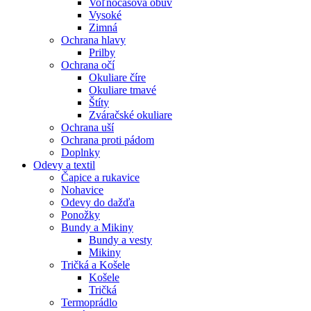
Voľnočasová obuv
Vysoké
Zimná
Ochrana hlavy
Prilby
Ochrana očí
Okuliare číre
Okuliare tmavé
Štíty
Zváračské okuliare
Ochrana uší
Ochrana proti pádom
Doplnky
Odevy a textil
Čapice a rukavice
Nohavice
Odevy do dažďa
Ponožky
Bundy a Mikiny
Bundy a vesty
Mikiny
Tričká a Košele
Košele
Tričká
Termoprádlo