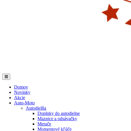
Domov
Novinky
Akcie
Auto-Moto
Autodielňa
Doplnky do autodielne
Maznice a odsávačky
Merače
Momentové kľúče