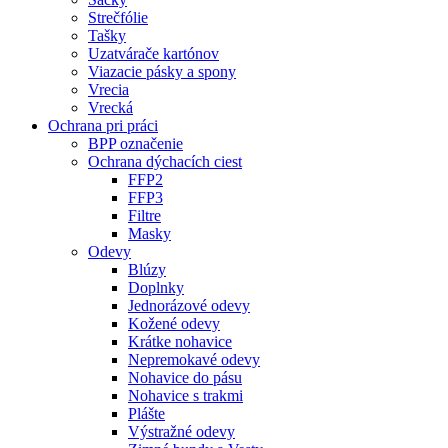
Strečfólie
Tašky
Uzatvárače kartónov
Viazacie pásky a spony
Vrecia
Vrecká
Ochrana pri práci
BPP označenie
Ochrana dýchacích ciest
FFP2
FFP3
Filtre
Masky
Odevy
Blúzy
Doplnky
Jednorázové odevy
Kožené odevy
Krátke nohavice
Nepremokavé odevy
Nohavice do pásu
Nohavice s trakmi
Plášte
Výstražné odevy