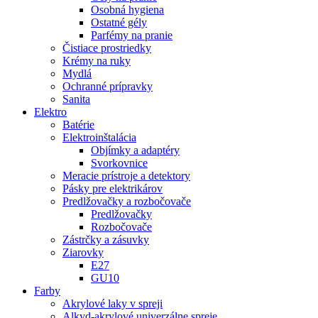
Osobná hygiena
Ostatné gély
Parfémy na pranie
Čistiace prostriedky
Krémy na ruky
Mydlá
Ochranné prípravky
Sanita
Elektro
Batérie
Elektroinštalácia
Objímky a adaptéry
Svorkovnice
Meracie prístroje a detektory
Pásky pre elektrikárov
Predlžovačky a rozbočovače
Predlžovačky
Rozbočovače
Zástrčky a zásuvky
Ziarovky
E27
GU10
Farby
Akrylové laky v spreji
Alkyd-akrylové univerzálne spreje