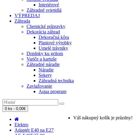
Interiérové
Záhradné svietidlá
VÝPREDAJ
Záhrada
Chemické prípravky
Dekorácia záhrad
Dekoračná kôra
Plastové výrobky
Umelé trávniky
Doplnky ku grilom
Variče a kartuše
Záhradné náradie
Náradie
Sekery
Záhradná technika
Zavlažovanie
Aqua program
0 ks - 0,00€
Váš nákupný košík je prázdny!
Elektro
Adaptér E40 na E27