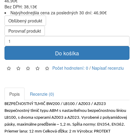
46,90€
Bez DPH: 38,13€
Najvýhodnejšia cena za posledných 30 dní: 46,90€
Obľúbený produkt
Porovnať produkt
Do košíka
Počet hodnotení: 0
/
Napísať recenziu
Popis
Recenzie (0)
BEZPEČNOSTNÝ TLMIČ BW200 / LB100 / AZ003 / AZ023
Bezpečnostný tlmič typu ABM s nastaviteľnou bezpečnostnou líniou
LB100, s dvoma vzperami AZ003 a AZ023. Vyrobené z polyamidovej
pásky, maximálne predĺženie ~ 1,2 m. Spĺňa normy: EN354, EN362.
Priemer lana: 12 mm Celková dĺžka: 2 m Výrobca: PROTEKT