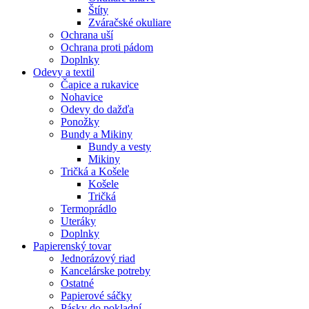
Štíty
Zváračské okuliare
Ochrana uší
Ochrana proti pádom
Doplnky
Odevy a textil
Čapice a rukavice
Nohavice
Odevy do dažďa
Ponožky
Bundy a Mikiny
Bundy a vesty
Mikiny
Tričká a Košele
Košele
Tričká
Termoprádlo
Uteráky
Doplnky
Papierenský tovar
Jednorázový riad
Kancelárske potreby
Ostatné
Papierové sáčky
Pásky do pokladní