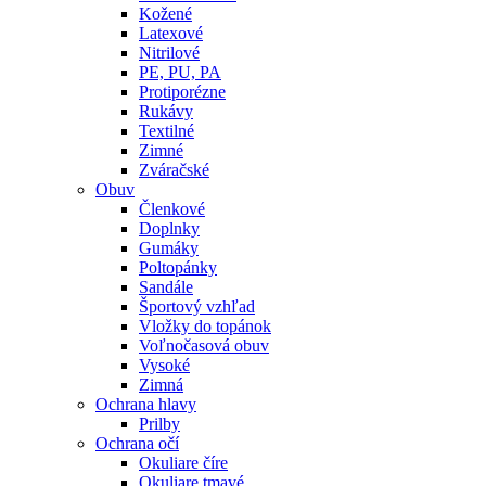
Kožené
Latexové
Nitrilové
PE, PU, PA
Protiporézne
Rukávy
Textilné
Zimné
Zváračské
Obuv
Členkové
Doplnky
Gumáky
Poltopánky
Sandále
Športový vzhľad
Vložky do topánok
Voľnočasová obuv
Vysoké
Zimná
Ochrana hlavy
Prilby
Ochrana očí
Okuliare číre
Okuliare tmavé