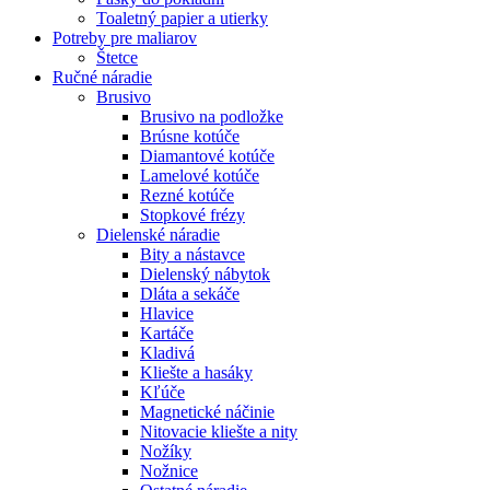
Toaletný papier a utierky
Potreby pre maliarov
Štetce
Ručné náradie
Brusivo
Brusivo na podložke
Brúsne kotúče
Diamantové kotúče
Lamelové kotúče
Rezné kotúče
Stopkové frézy
Dielenské náradie
Bity a nástavce
Dielenský nábytok
Dláta a sekáče
Hlavice
Kartáče
Kladivá
Kliešte a hasáky
Kľúče
Magnetické náčinie
Nitovacie kliešte a nity
Nožíky
Nožnice