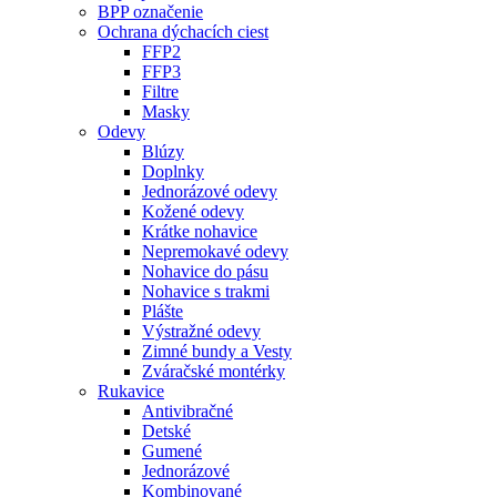
BPP označenie
Ochrana dýchacích ciest
FFP2
FFP3
Filtre
Masky
Odevy
Blúzy
Doplnky
Jednorázové odevy
Kožené odevy
Krátke nohavice
Nepremokavé odevy
Nohavice do pásu
Nohavice s trakmi
Plášte
Výstražné odevy
Zimné bundy a Vesty
Zváračské montérky
Rukavice
Antivibračné
Detské
Gumené
Jednorázové
Kombinované