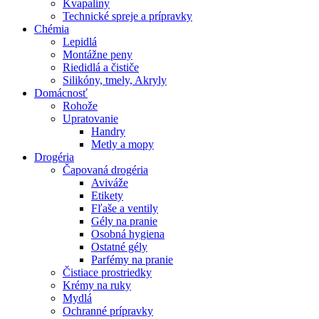
Kvapaliny
Technické spreje a prípravky
Chémia
Lepidlá
Montážne peny
Riedidlá a čističe
Silikóny, tmely, Akryly
Domácnosť
Rohože
Upratovanie
Handry
Metly a mopy
Drogéria
Čapovaná drogéria
Aviváže
Etikety
Fľaše a ventily
Gély na pranie
Osobná hygiena
Ostatné gély
Parfémy na pranie
Čistiace prostriedky
Krémy na ruky
Mydlá
Ochranné prípravky