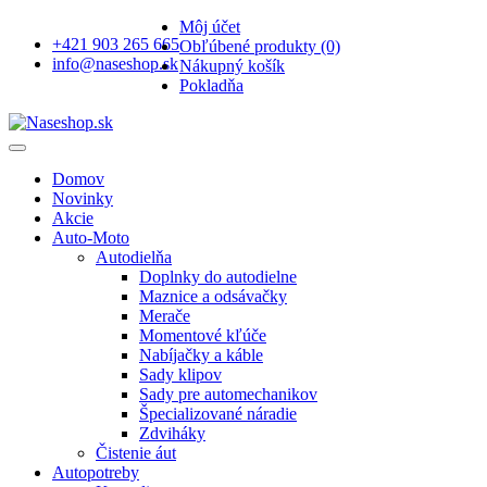
Môj účet
+421 903 265 665
Obľúbené produkty (0)
info@naseshop.sk
Nákupný košík
Pokladňa
Domov
Novinky
Akcie
Auto-Moto
Autodielňa
Doplnky do autodielne
Maznice a odsávačky
Merače
Momentové kľúče
Nabíjačky a káble
Sady klipov
Sady pre automechanikov
Špecializované náradie
Zdviháky
Čistenie áut
Autopotreby