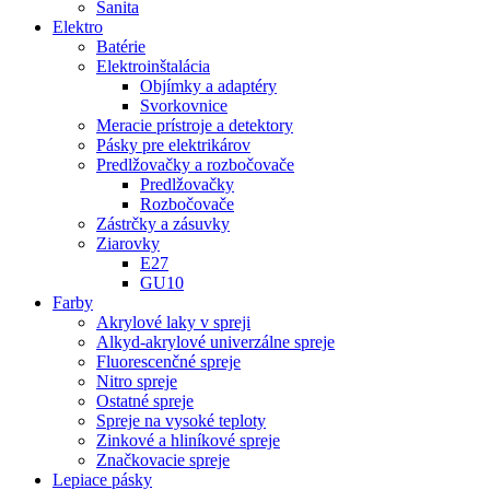
Sanita
Elektro
Batérie
Elektroinštalácia
Objímky a adaptéry
Svorkovnice
Meracie prístroje a detektory
Pásky pre elektrikárov
Predlžovačky a rozbočovače
Predlžovačky
Rozbočovače
Zástrčky a zásuvky
Ziarovky
E27
GU10
Farby
Akrylové laky v spreji
Alkyd-akrylové univerzálne spreje
Fluorescenčné spreje
Nitro spreje
Ostatné spreje
Spreje na vysoké teploty
Zinkové a hliníkové spreje
Značkovacie spreje
Lepiace pásky