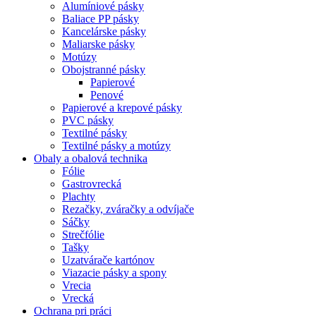
Alumíniové pásky
Baliace PP pásky
Kancelárske pásky
Maliarske pásky
Motúzy
Obojstranné pásky
Papierové
Penové
Papierové a krepové pásky
PVC pásky
Textilné pásky
Textilné pásky a motúzy
Obaly a obalová technika
Fólie
Gastrovrecká
Plachty
Rezačky, zváračky a odvíjače
Sáčky
Strečfólie
Tašky
Uzatvárače kartónov
Viazacie pásky a spony
Vrecia
Vrecká
Ochrana pri práci