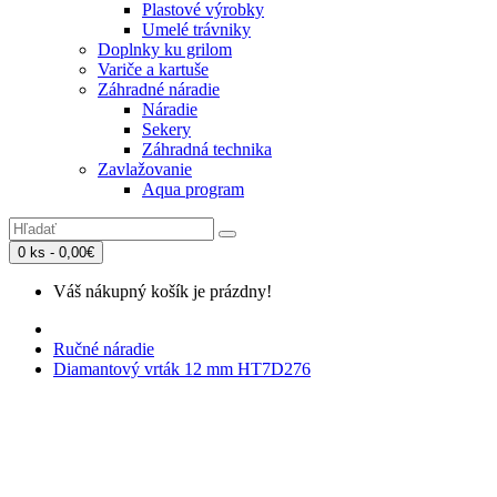
Plastové výrobky
Umelé trávniky
Doplnky ku grilom
Variče a kartuše
Záhradné náradie
Náradie
Sekery
Záhradná technika
Zavlažovanie
Aqua program
0 ks - 0,00€
Váš nákupný košík je prázdny!
Ručné náradie
Diamantový vrták 12 mm HT7D276