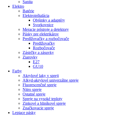
Sanita
Elektro
Batérie
Elektroinštalácia
Objímky a adaptéry
Svorkovnice
Meracie prístroje a detektory
Pásky pre elektrikárov
Predlžovačky a rozbočovače
Predlžovačky
Rozbočovače
Zástrčky a zásuvky
Ziarovky
E27
GU10
Farby
Akrylové laky v spreji
Alkyd-akrylové univerzálne spreje
Fluorescenčné spreje
Nitro spreje
Ostatné spreje
Spreje na vysoké teploty
Zinkové a hliníkové spreje
Značkovacie spreje
Lepiace pásky