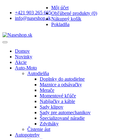
Môj účet
+421 903 265 665
Obľúbené produkty (0)
info@naseshop.sk
Nákupný košík
Pokladňa
Domov
Novinky
Akcie
Auto-Moto
Autodielňa
Doplnky do autodielne
Maznice a odsávačky
Merače
Momentové kľúče
Nabíjačky a káble
Sady klipov
Sady pre automechanikov
Špecializované náradie
Zdviháky
Čistenie áut
Autopotreby