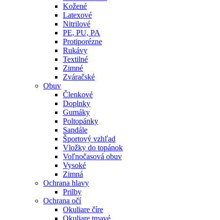
Kožené
Latexové
Nitrilové
PE, PU, PA
Protiporézne
Rukávy
Textilné
Zimné
Zváračské
Obuv
Členkové
Doplnky
Gumáky
Poltopánky
Sandále
Športový vzhľad
Vložky do topánok
Voľnočasová obuv
Vysoké
Zimná
Ochrana hlavy
Prilby
Ochrana očí
Okuliare číre
Okuliare tmavé