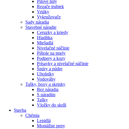
Pílové listy
Rezače trubiek
Vrtáky
Vykružovače
Sady náradia
Stavebné náradie
Ceruzky a kriedy
Hladítka
Miešadlá
Nivelačné náčinie
Pištole na tmely
Podpery a kozy
Prísavky a nivelačné náčinie
Šnúry a púdre
Uholníky
Vodováhy
Tašky, boxy a skrinky
Bez náradia
S náradím
Tašky
Vložky do skríň
Stavba
Chémia
Lepidlá
Montážne peny