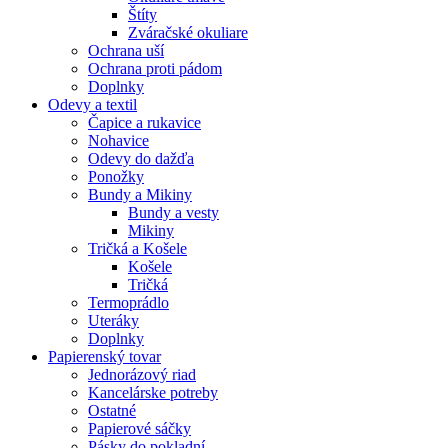
Štíty
Zváračské okuliare
Ochrana uší
Ochrana proti pádom
Doplnky
Odevy a textil
Čapice a rukavice
Nohavice
Odevy do dažďa
Ponožky
Bundy a Mikiny
Bundy a vesty
Mikiny
Tričká a Košele
Košele
Tričká
Termoprádlo
Uteráky
Doplnky
Papierenský tovar
Jednorázový riad
Kancelárske potreby
Ostatné
Papierové sáčky
Pásky do pokladní