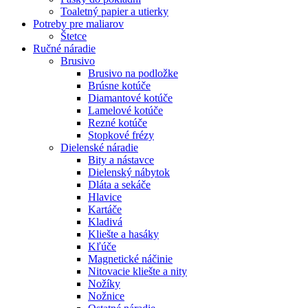
Toaletný papier a utierky
Potreby pre maliarov
Štetce
Ručné náradie
Brusivo
Brusivo na podložke
Brúsne kotúče
Diamantové kotúče
Lamelové kotúče
Rezné kotúče
Stopkové frézy
Dielenské náradie
Bity a nástavce
Dielenský nábytok
Dláta a sekáče
Hlavice
Kartáče
Kladivá
Kliešte a hasáky
Kľúče
Magnetické náčinie
Nitovacie kliešte a nity
Nožíky
Nožnice