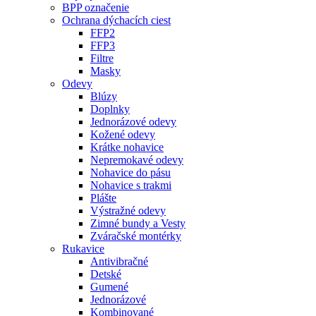
BPP označenie
Ochrana dýchacích ciest
FFP2
FFP3
Filtre
Masky
Odevy
Blúzy
Doplnky
Jednorázové odevy
Kožené odevy
Krátke nohavice
Nepremokavé odevy
Nohavice do pásu
Nohavice s trakmi
Plášte
Výstražné odevy
Zimné bundy a Vesty
Zváračské montérky
Rukavice
Antivibračné
Detské
Gumené
Jednorázové
Kombinované