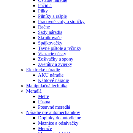
Ostatné náradie
Páčidlá
Pílky
Pilníky a rašple
Pracovné stoly a stoličky
Račne
Sady náradia
Skrutkovače
Spájkovačky
Tavné pištole a tyčinky
Viazacie pásky
Zošívačky a spony
Zveráky a zvierky
Elektrické náradie
AKU náradie
Káblové náradie
Manipulačná technika
Meradlá
Metre
Pásma
Posuvné meradlá
Náradie pre automechanikov
Doplnky do autodielne
Maznice a odsávačky
Merače