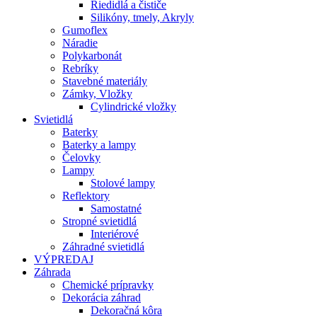
Riedidlá a čističe
Silikóny, tmely, Akryly
Gumoflex
Náradie
Polykarbonát
Rebríky
Stavebné materiály
Zámky, Vložky
Cylindrické vložky
Svietidlá
Baterky
Baterky a lampy
Čelovky
Lampy
Stolové lampy
Reflektory
Samostatné
Stropné svietidlá
Interiérové
Záhradné svietidlá
VÝPREDAJ
Záhrada
Chemické prípravky
Dekorácia záhrad
Dekoračná kôra