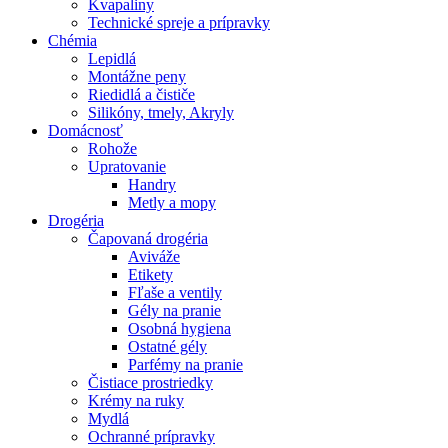
Kvapaliny
Technické spreje a prípravky
Chémia
Lepidlá
Montážne peny
Riedidlá a čističe
Silikóny, tmely, Akryly
Domácnosť
Rohože
Upratovanie
Handry
Metly a mopy
Drogéria
Čapovaná drogéria
Aviváže
Etikety
Fľaše a ventily
Gély na pranie
Osobná hygiena
Ostatné gély
Parfémy na pranie
Čistiace prostriedky
Krémy na ruky
Mydlá
Ochranné prípravky