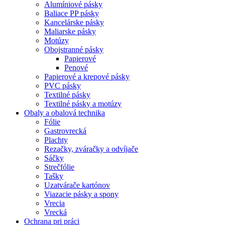
Alumíniové pásky
Baliace PP pásky
Kancelárske pásky
Maliarske pásky
Motúzy
Obojstranné pásky
Papierové
Penové
Papierové a krepové pásky
PVC pásky
Textilné pásky
Textilné pásky a motúzy
Obaly a obalová technika
Fólie
Gastrovrecká
Plachty
Rezačky, zváračky a odvíjače
Sáčky
Strečfólie
Tašky
Uzatvárače kartónov
Viazacie pásky a spony
Vrecia
Vrecká
Ochrana pri práci