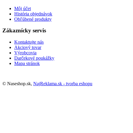
Môj účet
História objednávok
Obľúbené produkty
Zákaznícky servis
Kontaktujte nás
Akciový tovar
Výrobcovia
Darčekové poukážky
Mapa stránok
© Naseshop.sk,
NajReklama.sk - tvorba eshopu