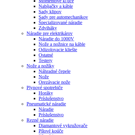
Momentové kľúče
Nabíjačky a káble
Sady klipov
Sady pre automechanikov
Špecializované náradie
Zdviháky
Náradie pre elektrikárov
Náradie do 1000V
Nože a nožnice na káble
Odizolovacie kliešte
Ostatné
Testery
Nože a nožíky
Náhradné čepele
Nože
Orezávacie nože
Plynové spotrebiče
Horáky
Príslušenstvo
Pneumatické náradie
Náradie
Príslušenstvo
Rezné náradie
Diamantové vykružovače
Pílové koúče