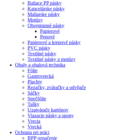
Baliace PP pásky
Kancelárske pásky
Maliarske pásky
Motúzy
Obojstranné pásky
Papierové
Penové
Papierové a krepové pásky
PVC pásky
Textilné pásky
Textilné pásky a motúzy
Obaly a obalová technika
Fólie
Gastrovrecká
Plachty
Rezačky, zváračky a odvíjače
Sáčky
Strečfólie
Tašky
Uzatvárače kartónov
Viazacie pásky a spony
Vrecia
Vrecká
Ochrana pri práci
BPP označenie