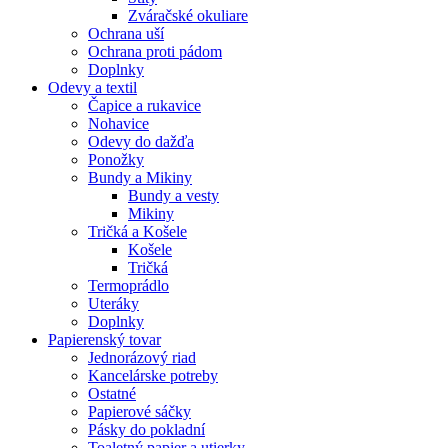
Zváračské okuliare
Ochrana uší
Ochrana proti pádom
Doplnky
Odevy a textil
Čapice a rukavice
Nohavice
Odevy do dažďa
Ponožky
Bundy a Mikiny
Bundy a vesty
Mikiny
Tričká a Košele
Košele
Tričká
Termoprádlo
Uteráky
Doplnky
Papierenský tovar
Jednorázový riad
Kancelárske potreby
Ostatné
Papierové sáčky
Pásky do pokladní
Toaletný papier a utierky