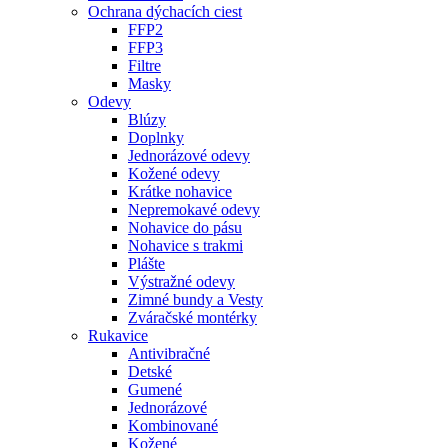
Ochrana dýchacích ciest
FFP2
FFP3
Filtre
Masky
Odevy
Blúzy
Doplnky
Jednorázové odevy
Kožené odevy
Krátke nohavice
Nepremokavé odevy
Nohavice do pásu
Nohavice s trakmi
Plášte
Výstražné odevy
Zimné bundy a Vesty
Zváračské montérky
Rukavice
Antivibračné
Detské
Gumené
Jednorázové
Kombinované
Kožené