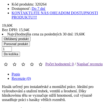
Kód produktu: 320264
Dostupnosť:
Do 7 dní
KONTAKTUJTE NÁS OHĽADOM DOSTUPNOSTI
PRODUKTU!!!
19,60€
Bez DPH: 15,94€
Najvýhodnejšia cena za posledných 30 dní: 19,60€
Obľúbený produkt
Porovnať produkt
Do košíka
Počet hodnotení: 0
/
Napísať recenziu
Popis
Recenzie (0)
Hasák určený pro instalatérské a montážní práce. Ideální pro
vyšroubování a utažení trubek, ventilů a šroubení. Díky
hliníkovému tělu se vyznačuje nižší hmotností, což výrazně
usnadňuje práci s hasáky větších rozměrů.