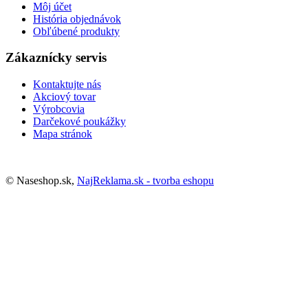
Môj účet
História objednávok
Obľúbené produkty
Zákaznícky servis
Kontaktujte nás
Akciový tovar
Výrobcovia
Darčekové poukážky
Mapa stránok
© Naseshop.sk,
NajReklama.sk - tvorba eshopu