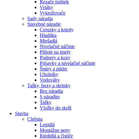
Rezače trubiek
Vrtáky
Vykružovače
Sady náradia
Stavebné náradie
Ceruzky a kriedy
Hladítka
Miešadlá
Nivelačné náčinie
Pištole na tmely
Podpery a kozy
Prísavky a nivelačné náčinie
Šnúry a púdre
Uholníky
Vodováhy
Tašky, boxy a skrinky
Bez náradia
S náradím
Tašky
Vložky do skríň
Stavba
Chémia
Lepidlá
Montážne peny
Riedidlá a čističe