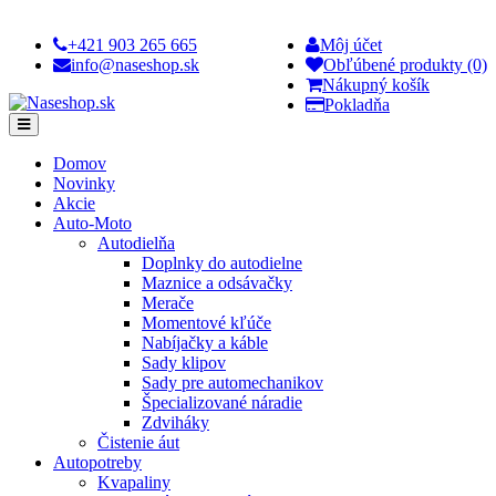
+421 903 265 665
Môj účet
info@naseshop.sk
Obľúbené produkty (0)
Nákupný košík
Pokladňa
Domov
Novinky
Akcie
Auto-Moto
Autodielňa
Doplnky do autodielne
Maznice a odsávačky
Merače
Momentové kľúče
Nabíjačky a káble
Sady klipov
Sady pre automechanikov
Špecializované náradie
Zdviháky
Čistenie áut
Autopotreby
Kvapaliny