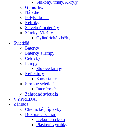
Silikóny, tmely, Akryly
Gumoflex
Náradie
Polykarbonát
Rebríky
Stavebné materiály
Zámky, Vložky
Cylindrické vložky
Svietidlá
Baterky
Baterky a lampy
Čelovky
Lampy
Stolové lampy
Reflektory
Samostatné
Stropné svietidlá
Interiérové
Záhradné svietidlá
VÝPREDAJ
Záhrada
Chemické prípravky
Dekorácia záhrad
Dekoračná kôra
Plastové výrobky