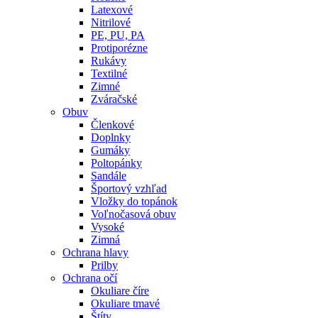
Latexové
Nitrilové
PE, PU, PA
Protiporézne
Rukávy
Textilné
Zimné
Zváračské
Obuv
Členkové
Doplnky
Gumáky
Poltopánky
Sandále
Športový vzhľad
Vložky do topánok
Voľnočasová obuv
Vysoké
Zimná
Ochrana hlavy
Prilby
Ochrana očí
Okuliare číre
Okuliare tmavé
Štíty