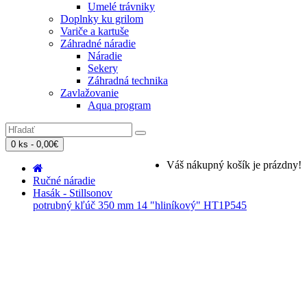
Umelé trávniky
Doplnky ku grilom
Variče a kartuše
Záhradné náradie
Náradie
Sekery
Záhradná technika
Zavlažovanie
Aqua program
0 ks - 0,00€
Váš nákupný košík je prázdny!
Ručné náradie
Hasák - Stillsonov
potrubný kľúč 350 mm 14 "hliníkový" HT1P545