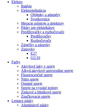
Elektro
Batérie
Elektroinštalácia
Objímky a adaptéry
Svorkovnice
Meracie prístroje a detektory
Pásky pre elektrikárov
Predlžovačky a rozbočovače
Predlžovačky
Rozbočovače
Zástrčky a zásuvky
Ziarovky
E27
GU10
Farby
Akrylové laky v spreji
Alkyd-akrylové univerzálne spreje
Fluorescenčné spreje
Nitro spreje
Ostatné spreje
Spreje na vysoké teploty
Zinkové a hliníkové spreje
Značkovacie spreje
Lepiace pásky
Alumíniové pásky