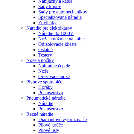
Nabíjačky a káble
Sady klipov
Sady pre automechanikov
Špecializované náradie
Zdviháky
Náradie pre elektrikárov
Náradie do 1000V
Nože a nožnice na káble
Odizolovacie kliešte
Ostatné
Testery
Nože a nožíky
Náhradné čepele
Nože
Orezávacie nože
Plynové spotrebiče
Horáky
Príslušenstvo
Pneumatické náradie
Náradie
Príslušenstvo
Rezné náradie
Diamantové vykružovače
Pílové koúče
Pílové listy