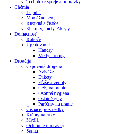
Technické spreje a prípravky
Chémia
Lepidlá
Montážne peny
Riedidlá a čističe
Silikóny, tmely, Akryly
Domácnosť
Rohože
Upratovanie
Handry
Metly a mopy
Drogéria
Čapovaná drogéria
Aviváže
Etikety
Fľaše a ventily
Gély na pranie
Osobná hygiena
Ostatné gély
Parfémy na pranie
Čistiace prostriedky
Krémy na ruky
Mydlá
Ochranné prípravky
Sanita