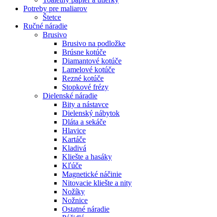
Potreby pre maliarov
Štetce
Ručné náradie
Brusivo
Brusivo na podložke
Brúsne kotúče
Diamantové kotúče
Lamelové kotúče
Rezné kotúče
Stopkové frézy
Dielenské náradie
Bity a nástavce
Dielenský nábytok
Dláta a sekáče
Hlavice
Kartáče
Kladivá
Kliešte a hasáky
Kľúče
Magnetické náčinie
Nitovacie kliešte a nity
Nožíky
Nožnice
Ostatné náradie