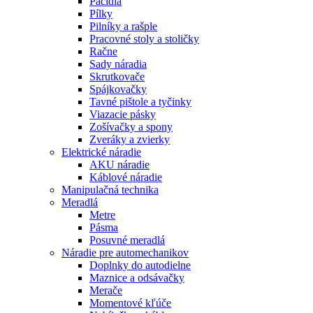
Páčidlá
Pílky
Pilníky a rašple
Pracovné stoly a stoličky
Račne
Sady náradia
Skrutkovače
Spájkovačky
Tavné pištole a tyčinky
Viazacie pásky
Zošívačky a spony
Zveráky a zvierky
Elektrické náradie
AKU náradie
Káblové náradie
Manipulačná technika
Meradlá
Metre
Pásma
Posuvné meradlá
Náradie pre automechanikov
Doplnky do autodielne
Maznice a odsávačky
Merače
Momentové kľúče