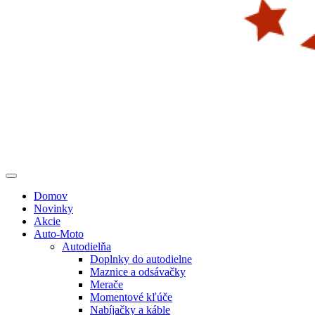
Domov
Novinky
Akcie
Auto-Moto
Autodielňa
Doplnky do autodielne
Maznice a odsávačky
Merače
Momentové kľúče
Nabíjačky a káble