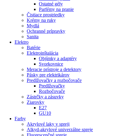
Ostatné gély
Parfémy na pranie
Čistiace prostriedky
Krémy na ruky
Mydlá
Ochranné prípravky
Sanita
Elektro
Batérie
Elektroinštalácia
Objímky a adaptéry
Svorkovnice
Meracie prístroje a detektory
Pásky pre elektrikárov
Predlžovačky a rozbočovače
Predlžovačky
Rozbočovače
Zástrčky a zásuvky
Ziarovky
E27
GU10
Farby
Akrylové laky v spreji
Alkyd-akrylové univerzálne spreje
Fluorescenčné spreje