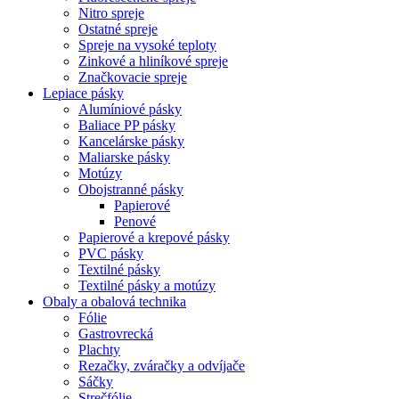
Nitro spreje
Ostatné spreje
Spreje na vysoké teploty
Zinkové a hliníkové spreje
Značkovacie spreje
Lepiace pásky
Alumíniové pásky
Baliace PP pásky
Kancelárske pásky
Maliarske pásky
Motúzy
Obojstranné pásky
Papierové
Penové
Papierové a krepové pásky
PVC pásky
Textilné pásky
Textilné pásky a motúzy
Obaly a obalová technika
Fólie
Gastrovrecká
Plachty
Rezačky, zváračky a odvíjače
Sáčky
Strečfólie