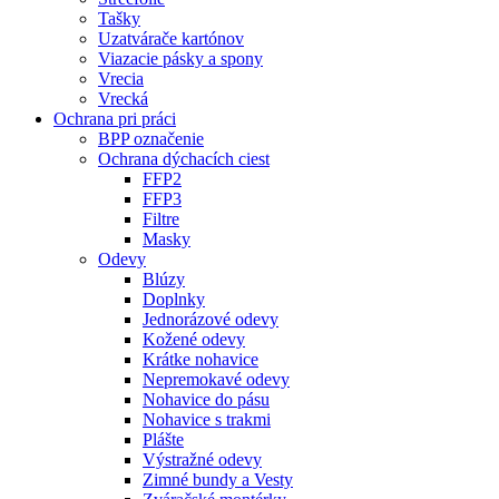
Tašky
Uzatvárače kartónov
Viazacie pásky a spony
Vrecia
Vrecká
Ochrana pri práci
BPP označenie
Ochrana dýchacích ciest
FFP2
FFP3
Filtre
Masky
Odevy
Blúzy
Doplnky
Jednorázové odevy
Kožené odevy
Krátke nohavice
Nepremokavé odevy
Nohavice do pásu
Nohavice s trakmi
Plášte
Výstražné odevy
Zimné bundy a Vesty