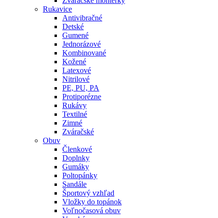
Zváračské montérky
Rukavice
Antivibračné
Detské
Gumené
Jednorázové
Kombinované
Kožené
Latexové
Nitrilové
PE, PU, PA
Protiporézne
Rukávy
Textilné
Zimné
Zváračské
Obuv
Členkové
Doplnky
Gumáky
Poltopánky
Sandále
Športový vzhľad
Vložky do topánok
Voľnočasová obuv