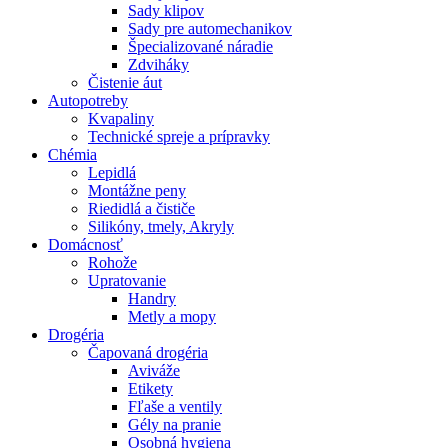
Sady klipov
Sady pre automechanikov
Špecializované náradie
Zdviháky
Čistenie áut
Autopotreby
Kvapaliny
Technické spreje a prípravky
Chémia
Lepidlá
Montážne peny
Riedidlá a čističe
Silikóny, tmely, Akryly
Domácnosť
Rohože
Upratovanie
Handry
Metly a mopy
Drogéria
Čapovaná drogéria
Aviváže
Etikety
Fľaše a ventily
Gély na pranie
Osobná hygiena