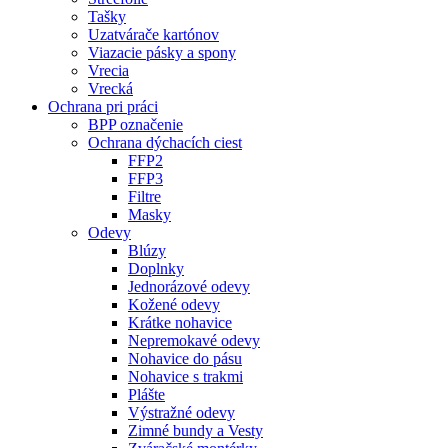
Tašky
Uzatvárače kartónov
Viazacie pásky a spony
Vrecia
Vrecká
Ochrana pri práci
BPP označenie
Ochrana dýchacích ciest
FFP2
FFP3
Filtre
Masky
Odevy
Blúzy
Doplnky
Jednorázové odevy
Kožené odevy
Krátke nohavice
Nepremokavé odevy
Nohavice do pásu
Nohavice s trakmi
Plášte
Výstražné odevy
Zimné bundy a Vesty