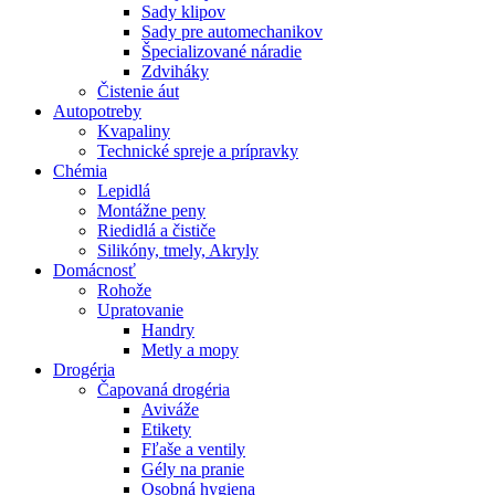
Sady klipov
Sady pre automechanikov
Špecializované náradie
Zdviháky
Čistenie áut
Autopotreby
Kvapaliny
Technické spreje a prípravky
Chémia
Lepidlá
Montážne peny
Riedidlá a čističe
Silikóny, tmely, Akryly
Domácnosť
Rohože
Upratovanie
Handry
Metly a mopy
Drogéria
Čapovaná drogéria
Aviváže
Etikety
Fľaše a ventily
Gély na pranie
Osobná hygiena