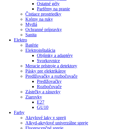
Ostatné gély
Parfémy na pranie
Čistiace prostriedky
Krémy na ruky
Mydlá
Ochranné prípravky
Sanita
Elektro
Batérie
Elektroinštalácia
Objímky a adaptéry
Svorkovnice
Meracie prístroje a detektory
Pásky pre elektrikárov
Predlžovačky a rozbočovače
Predlžovačky
Rozbočovače
Zástrčky a zásuvky
Ziarovky
E27
GU10
Farby
Akrylové laky v spreji
Alkyd-akrylové univerzálne spreje
Fluorescenčné spreje