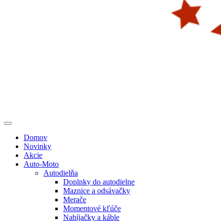
Domov
Novinky
Akcie
Auto-Moto
Autodielňa
Doplnky do autodielne
Maznice a odsávačky
Merače
Momentové kľúče
Nabíjačky a káble