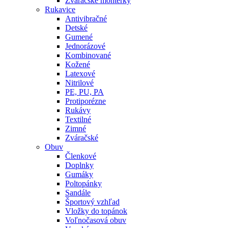
Zváračské montérky
Rukavice
Antivibračné
Detské
Gumené
Jednorázové
Kombinované
Kožené
Latexové
Nitrilové
PE, PU, PA
Protiporézne
Rukávy
Textilné
Zimné
Zváračské
Obuv
Členkové
Doplnky
Gumáky
Poltopánky
Sandále
Športový vzhľad
Vložky do topánok
Voľnočasová obuv