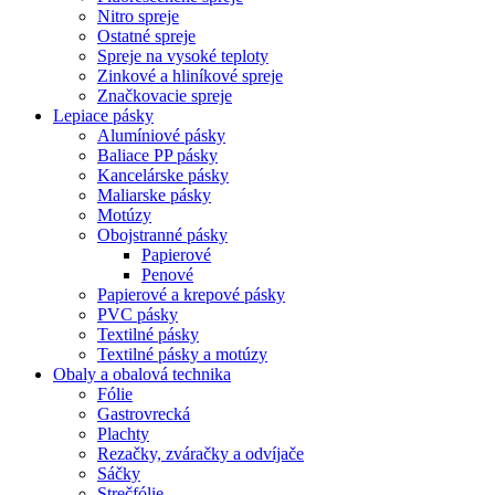
Nitro spreje
Ostatné spreje
Spreje na vysoké teploty
Zinkové a hliníkové spreje
Značkovacie spreje
Lepiace pásky
Alumíniové pásky
Baliace PP pásky
Kancelárske pásky
Maliarske pásky
Motúzy
Obojstranné pásky
Papierové
Penové
Papierové a krepové pásky
PVC pásky
Textilné pásky
Textilné pásky a motúzy
Obaly a obalová technika
Fólie
Gastrovrecká
Plachty
Rezačky, zváračky a odvíjače
Sáčky
Strečfólie