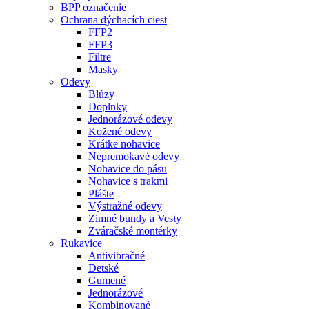
BPP označenie
Ochrana dýchacích ciest
FFP2
FFP3
Filtre
Masky
Odevy
Blúzy
Doplnky
Jednorázové odevy
Kožené odevy
Krátke nohavice
Nepremokavé odevy
Nohavice do pásu
Nohavice s trakmi
Plášte
Výstražné odevy
Zimné bundy a Vesty
Zváračské montérky
Rukavice
Antivibračné
Detské
Gumené
Jednorázové
Kombinované