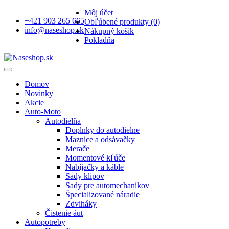
Môj účet
+421 903 265 665
Obľúbené produkty (0)
info@naseshop.sk
Nákupný košík
Pokladňa
Domov
Novinky
Akcie
Auto-Moto
Autodielňa
Doplnky do autodielne
Maznice a odsávačky
Merače
Momentové kľúče
Nabíjačky a káble
Sady klipov
Sady pre automechanikov
Špecializované náradie
Zdviháky
Čistenie áut
Autopotreby