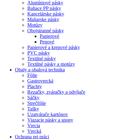
Alumíniové pásky
Baliace PP pásky
Kancelárske pásky
Maliarske pásky
Motúzy
Obojstranné pásky
Papierové
Penové
Papierové a krepové pásky
PVC pásky
Textilné pásky
Textilné pásky a motúzy
Obaly a obalová technika
Fólie
Gastrovrecká
Plachty
Rezačky, zváračky a odvíjače
Sáčky
Strečfólie
Tašky
Uzatvárače kartónov
Viazacie pásky a spony
Vrecia
Vrecká
Ochrana pri práci