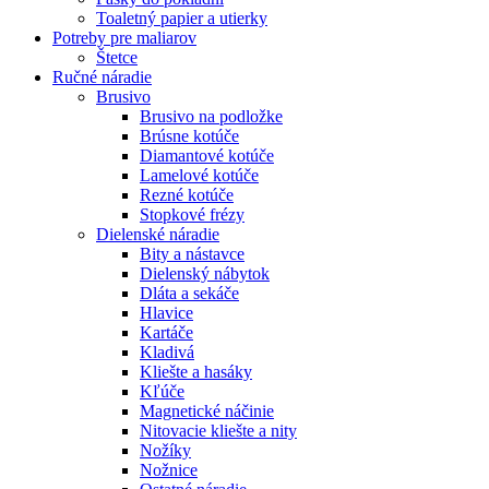
Toaletný papier a utierky
Potreby pre maliarov
Štetce
Ručné náradie
Brusivo
Brusivo na podložke
Brúsne kotúče
Diamantové kotúče
Lamelové kotúče
Rezné kotúče
Stopkové frézy
Dielenské náradie
Bity a nástavce
Dielenský nábytok
Dláta a sekáče
Hlavice
Kartáče
Kladivá
Kliešte a hasáky
Kľúče
Magnetické náčinie
Nitovacie kliešte a nity
Nožíky
Nožnice