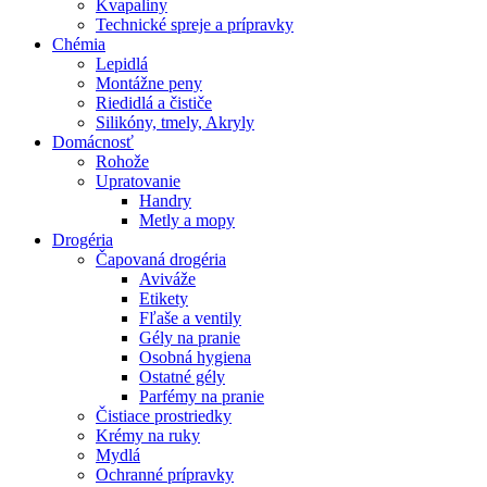
Kvapaliny
Technické spreje a prípravky
Chémia
Lepidlá
Montážne peny
Riedidlá a čističe
Silikóny, tmely, Akryly
Domácnosť
Rohože
Upratovanie
Handry
Metly a mopy
Drogéria
Čapovaná drogéria
Aviváže
Etikety
Fľaše a ventily
Gély na pranie
Osobná hygiena
Ostatné gély
Parfémy na pranie
Čistiace prostriedky
Krémy na ruky
Mydlá
Ochranné prípravky