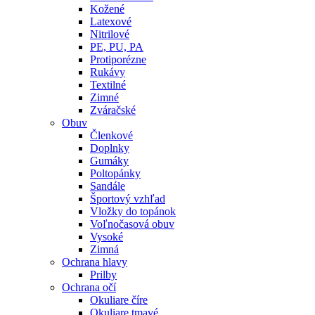
Kožené
Latexové
Nitrilové
PE, PU, PA
Protiporézne
Rukávy
Textilné
Zimné
Zváračské
Obuv
Členkové
Doplnky
Gumáky
Poltopánky
Sandále
Športový vzhľad
Vložky do topánok
Voľnočasová obuv
Vysoké
Zimná
Ochrana hlavy
Prilby
Ochrana očí
Okuliare číre
Okuliare tmavé