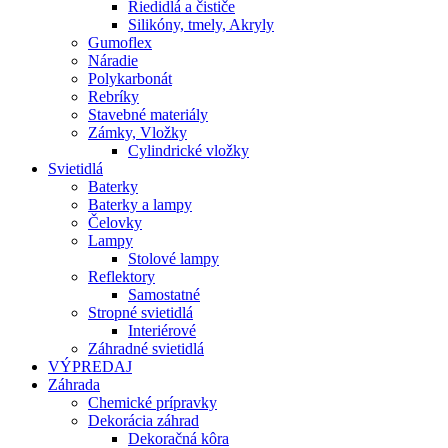
Riedidlá a čističe
Silikóny, tmely, Akryly
Gumoflex
Náradie
Polykarbonát
Rebríky
Stavebné materiály
Zámky, Vložky
Cylindrické vložky
Svietidlá
Baterky
Baterky a lampy
Čelovky
Lampy
Stolové lampy
Reflektory
Samostatné
Stropné svietidlá
Interiérové
Záhradné svietidlá
VÝPREDAJ
Záhrada
Chemické prípravky
Dekorácia záhrad
Dekoračná kôra