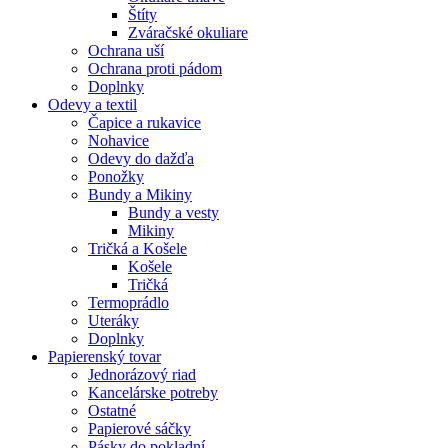
Štíty
Zváračské okuliare
Ochrana uší
Ochrana proti pádom
Doplnky
Odevy a textil
Čapice a rukavice
Nohavice
Odevy do dažďa
Ponožky
Bundy a Mikiny
Bundy a vesty
Mikiny
Tričká a Košele
Košele
Tričká
Termoprádlo
Uteráky
Doplnky
Papierenský tovar
Jednorázový riad
Kancelárske potreby
Ostatné
Papierové sáčky
Pásky do pokladní