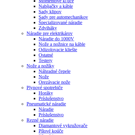
Momentové kľúče
Nabíjačky a káble
Sady klipov
Sady pre automechanikov
Špecializované náradie
Zdviháky
Náradie pre elektrikárov
Náradie do 1000V
Nože a nožnice na káble
Odizolovacie kliešte
Ostatné
Testery
Nože a nožíky
Náhradné čepele
Nože
Orezávacie nože
Plynové spotrebiče
Horáky
Príslušenstvo
Pneumatické náradie
Náradie
Príslušenstvo
Rezné náradie
Diamantové vykružovače
Pílové koúče