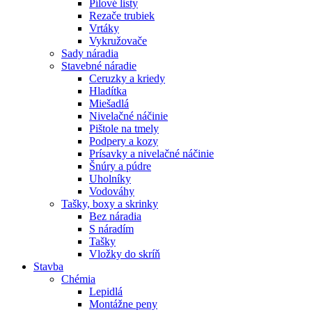
Pílové listy
Rezače trubiek
Vrtáky
Vykružovače
Sady náradia
Stavebné náradie
Ceruzky a kriedy
Hladítka
Miešadlá
Nivelačné náčinie
Pištole na tmely
Podpery a kozy
Prísavky a nivelačné náčinie
Šnúry a púdre
Uholníky
Vodováhy
Tašky, boxy a skrinky
Bez náradia
S náradím
Tašky
Vložky do skríň
Stavba
Chémia
Lepidlá
Montážne peny