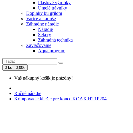
Plastové výrobky
Umelé trávniky
Doplnky ku grilom
Variče a kartuše
Záhradné náradie
Náradie
Sekery
Záhradná technika
Zavlažovanie
Aqua program
0 ks - 0,00€
Váš nákupný košík je prázdny!
Ručné náradie
Krimpovacie kliešte pre konce KOAX HT1P204