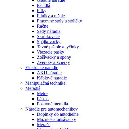
Ostatné náradie
Páčidlá
Pílky
Pilníky a rašple
Pracovné stoly a stoličky
Račne
Sady náradia
Skrutkovače
Spájkovačky
Tavné pištole a tyčinky
Viazacie pásky
Zošívačky a spony
Zveráky a zvierky
Elektrické náradie
AKU náradie
Káblové náradie
Manipulačná technika
Meradlá
Metre
Pásma
Posuvné meradlá
Náradie pre automechanikov
Doplnky do autodielne
Maznice a odsávačky
Merače