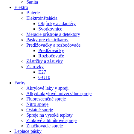
Sanita
Elektro
Batérie
Elektroinštalácia
Objímky a adaptéry
Svorkovnice
Meracie prístroje a detektory
Pásky pre elektrikárov
Predlžovačky a rozbočovače
Predlžovačky
Rozbočovače
Zástrčky a zásuvky
Ziarovky
E27
GU10
Farby
Akrylové laky v spreji
Alkyd-akrylové univerzálne spreje
Fluorescenčné spreje
Nitro spreje
Ostatné spreje
Spreje na vysoké teploty
Zinkové a hliníkové spreje
Značkovacie spreje
Lepiace pásky