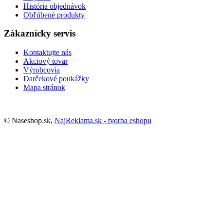
História objednávok
Obľúbené produkty
Zákaznícky servis
Kontaktujte nás
Akciový tovar
Výrobcovia
Darčekové poukážky
Mapa stránok
© Naseshop.sk,
NajReklama.sk - tvorba eshopu