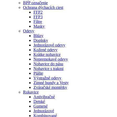
BPP označenie
Ochrana dýchacích ciest
FFP2
FFP3
Filtre
Masky
Odevy
Blúzy
Doplnky
Jednorázové odevy
Kožené odevy
Krátke nohavice
Nepremokavé odevy
Nohavice do pásu
Nohavice s trakmi
Plášte
Výstražné odevy
Zimné bundy a Vesty
Zváračské montérky
Rukavice
Antivibračné
Detské
Gumené
Jednorázové
Kombinované