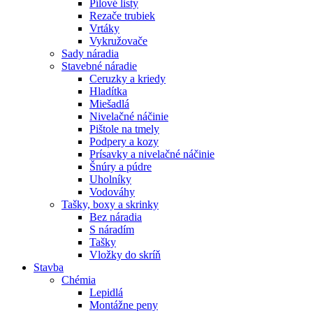
Pílové listy
Rezače trubiek
Vrtáky
Vykružovače
Sady náradia
Stavebné náradie
Ceruzky a kriedy
Hladítka
Miešadlá
Nivelačné náčinie
Pištole na tmely
Podpery a kozy
Prísavky a nivelačné náčinie
Šnúry a púdre
Uholníky
Vodováhy
Tašky, boxy a skrinky
Bez náradia
S náradím
Tašky
Vložky do skríň
Stavba
Chémia
Lepidlá
Montážne peny