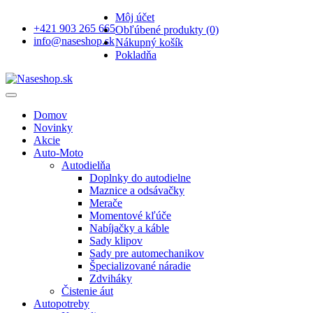
Môj účet
+421 903 265 665
Obľúbené produkty (0)
info@naseshop.sk
Nákupný košík
Pokladňa
Domov
Novinky
Akcie
Auto-Moto
Autodielňa
Doplnky do autodielne
Maznice a odsávačky
Merače
Momentové kľúče
Nabíjačky a káble
Sady klipov
Sady pre automechanikov
Špecializované náradie
Zdviháky
Čistenie áut
Autopotreby