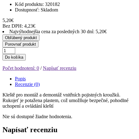
Kód produktu: 320182
Dostupnosť:
Skladom
5,20€
Bez DPH: 4,23€
Najvýhodnejšia cena za posledných 30 dní: 5,20€
Obľúbený produkt
Porovnať produkt
Do košíka
Počet hodnotení: 0
/
Napísať recenziu
Popis
Recenzie (0)
Kleště pro montáž a demontáž vnitřních pojistných kroužků.
Rukojeť je potažena plastem, což umožňuje bezpečné, pohodlné
uchopení a ovládání kleští
Nie sú dostupné žiadne hodnotenia.
Napísať recenziu