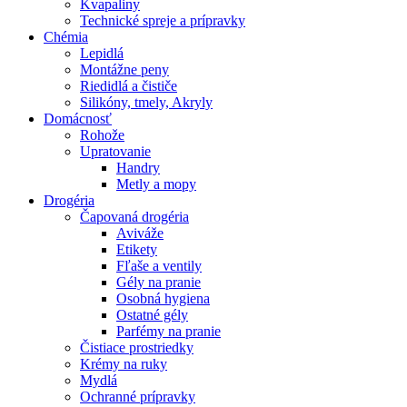
Kvapaliny
Technické spreje a prípravky
Chémia
Lepidlá
Montážne peny
Riedidlá a čističe
Silikóny, tmely, Akryly
Domácnosť
Rohože
Upratovanie
Handry
Metly a mopy
Drogéria
Čapovaná drogéria
Aviváže
Etikety
Fľaše a ventily
Gély na pranie
Osobná hygiena
Ostatné gély
Parfémy na pranie
Čistiace prostriedky
Krémy na ruky
Mydlá
Ochranné prípravky