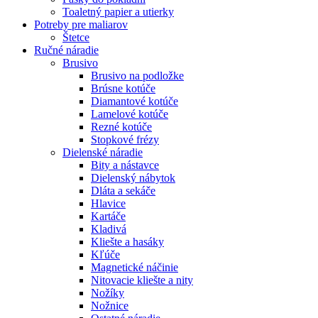
Toaletný papier a utierky
Potreby pre maliarov
Štetce
Ručné náradie
Brusivo
Brusivo na podložke
Brúsne kotúče
Diamantové kotúče
Lamelové kotúče
Rezné kotúče
Stopkové frézy
Dielenské náradie
Bity a nástavce
Dielenský nábytok
Dláta a sekáče
Hlavice
Kartáče
Kladivá
Kliešte a hasáky
Kľúče
Magnetické náčinie
Nitovacie kliešte a nity
Nožíky
Nožnice