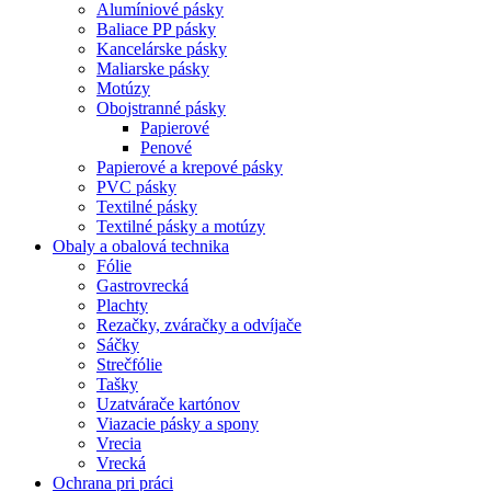
Alumíniové pásky
Baliace PP pásky
Kancelárske pásky
Maliarske pásky
Motúzy
Obojstranné pásky
Papierové
Penové
Papierové a krepové pásky
PVC pásky
Textilné pásky
Textilné pásky a motúzy
Obaly a obalová technika
Fólie
Gastrovrecká
Plachty
Rezačky, zváračky a odvíjače
Sáčky
Strečfólie
Tašky
Uzatvárače kartónov
Viazacie pásky a spony
Vrecia
Vrecká
Ochrana pri práci