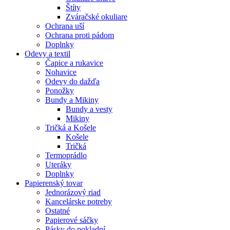
Štíty
Zváračské okuliare
Ochrana uší
Ochrana proti pádom
Doplnky
Odevy a textil
Čapice a rukavice
Nohavice
Odevy do dažďa
Ponožky
Bundy a Mikiny
Bundy a vesty
Mikiny
Tričká a Košele
Košele
Tričká
Termoprádlo
Uteráky
Doplnky
Papierenský tovar
Jednorázový riad
Kancelárske potreby
Ostatné
Papierové sáčky
Pásky do pokladní