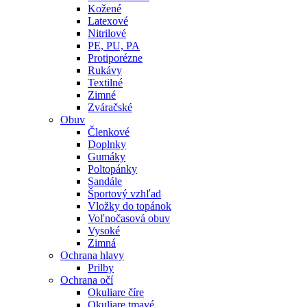
Kožené
Latexové
Nitrilové
PE, PU, PA
Protiporézne
Rukávy
Textilné
Zimné
Zváračské
Obuv
Členkové
Doplnky
Gumáky
Poltopánky
Sandále
Športový vzhľad
Vložky do topánok
Voľnočasová obuv
Vysoké
Zimná
Ochrana hlavy
Prilby
Ochrana očí
Okuliare číre
Okuliare tmavé