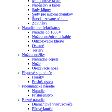
Momentové kľúče
Nabíjačky a káble
Sady klipov
Sady pre automechanikov
Špecializované náradie
Zdviháky
Náradie pre elektrikárov
Náradie do 1000V
Nože a nožnice na káble
Odizolovacie kliešte
Ostatné
Testery
Nože a nožíky
Náhradné čepele
Nože
Orezávacie nože
Plynové spotrebiče
Horáky
Príslušenstvo
Pneumatické náradie
Náradie
Príslušenstvo
Rezné náradie
Diamantové vykružovače
Pílové koúče