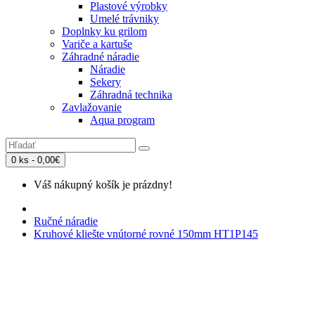
Plastové výrobky
Umelé trávniky
Doplnky ku grilom
Variče a kartuše
Záhradné náradie
Náradie
Sekery
Záhradná technika
Zavlažovanie
Aqua program
0 ks - 0,00€
Váš nákupný košík je prázdny!
Ručné náradie
Kruhové kliešte vnútorné rovné 150mm HT1P145