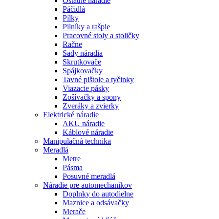
Ostatné náradie
Páčidlá
Pílky
Pilníky a rašple
Pracovné stoly a stoličky
Račne
Sady náradia
Skrutkovače
Spájkovačky
Tavné pištole a tyčinky
Viazacie pásky
Zošívačky a spony
Zveráky a zvierky
Elektrické náradie
AKU náradie
Káblové náradie
Manipulačná technika
Meradlá
Metre
Pásma
Posuvné meradlá
Náradie pre automechanikov
Doplnky do autodielne
Maznice a odsávačky
Merače