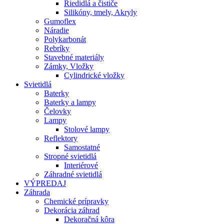
Riedidlá a čističe
Silikóny, tmely, Akryly
Gumoflex
Náradie
Polykarbonát
Rebríky
Stavebné materiály
Zámky, Vložky
Cylindrické vložky
Svietidlá
Baterky
Baterky a lampy
Čelovky
Lampy
Stolové lampy
Reflektory
Samostatné
Stropné svietidlá
Interiérové
Záhradné svietidlá
VÝPREDAJ
Záhrada
Chemické prípravky
Dekorácia záhrad
Dekoračná kôra