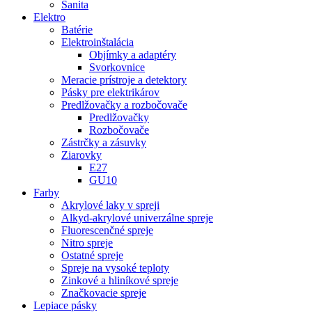
Sanita
Elektro
Batérie
Elektroinštalácia
Objímky a adaptéry
Svorkovnice
Meracie prístroje a detektory
Pásky pre elektrikárov
Predlžovačky a rozbočovače
Predlžovačky
Rozbočovače
Zástrčky a zásuvky
Ziarovky
E27
GU10
Farby
Akrylové laky v spreji
Alkyd-akrylové univerzálne spreje
Fluorescenčné spreje
Nitro spreje
Ostatné spreje
Spreje na vysoké teploty
Zinkové a hliníkové spreje
Značkovacie spreje
Lepiace pásky