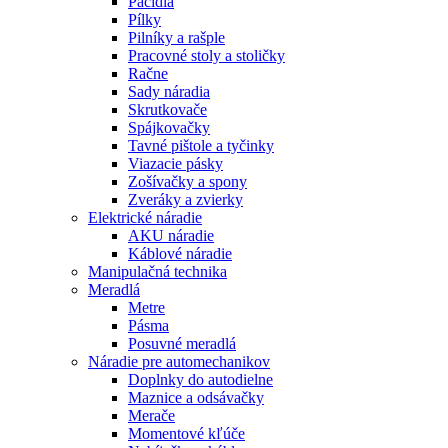
Páčidlá
Pílky
Pilníky a rašple
Pracovné stoly a stoličky
Račne
Sady náradia
Skrutkovače
Spájkovačky
Tavné pištole a tyčinky
Viazacie pásky
Zošívačky a spony
Zveráky a zvierky
Elektrické náradie
AKU náradie
Káblové náradie
Manipulačná technika
Meradlá
Metre
Pásma
Posuvné meradlá
Náradie pre automechanikov
Doplnky do autodielne
Maznice a odsávačky
Merače
Momentové kľúče