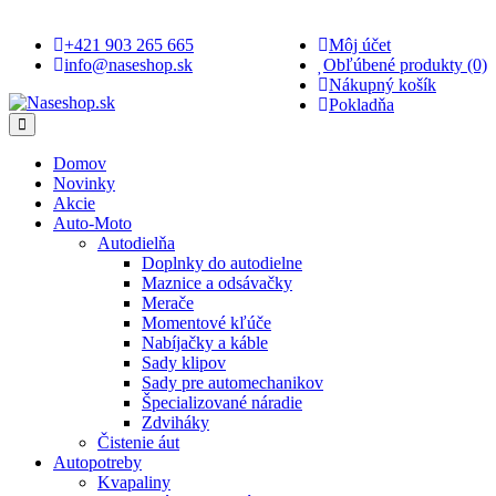
+421 903 265 665
Môj účet
info@naseshop.sk
Obľúbené produkty (0)
Nákupný košík
Pokladňa
Domov
Novinky
Akcie
Auto-Moto
Autodielňa
Doplnky do autodielne
Maznice a odsávačky
Merače
Momentové kľúče
Nabíjačky a káble
Sady klipov
Sady pre automechanikov
Špecializované náradie
Zdviháky
Čistenie áut
Autopotreby
Kvapaliny