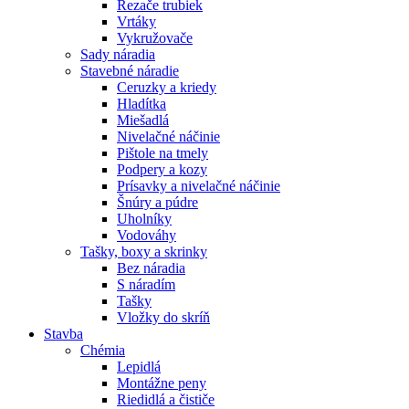
Rezače trubiek
Vrtáky
Vykružovače
Sady náradia
Stavebné náradie
Ceruzky a kriedy
Hladítka
Miešadlá
Nivelačné náčinie
Pištole na tmely
Podpery a kozy
Prísavky a nivelačné náčinie
Šnúry a púdre
Uholníky
Vodováhy
Tašky, boxy a skrinky
Bez náradia
S náradím
Tašky
Vložky do skríň
Stavba
Chémia
Lepidlá
Montážne peny
Riedidlá a čističe