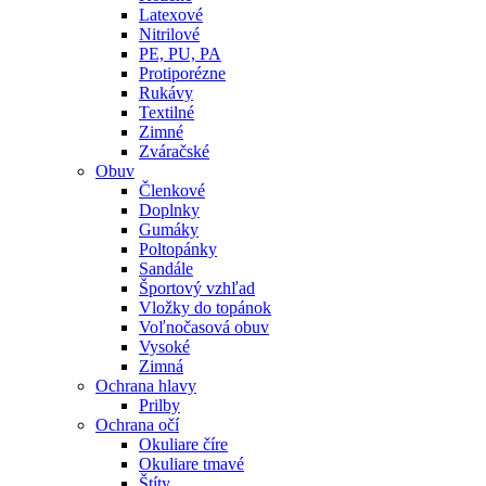
Latexové
Nitrilové
PE, PU, PA
Protiporézne
Rukávy
Textilné
Zimné
Zváračské
Obuv
Členkové
Doplnky
Gumáky
Poltopánky
Sandále
Športový vzhľad
Vložky do topánok
Voľnočasová obuv
Vysoké
Zimná
Ochrana hlavy
Prilby
Ochrana očí
Okuliare číre
Okuliare tmavé
Štíty