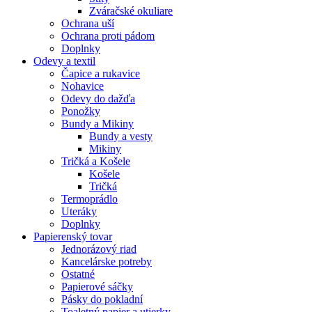
Zváračské okuliare
Ochrana uší
Ochrana proti pádom
Doplnky
Odevy a textil
Čapice a rukavice
Nohavice
Odevy do dažďa
Ponožky
Bundy a Mikiny
Bundy a vesty
Mikiny
Tričká a Košele
Košele
Tričká
Termoprádlo
Uteráky
Doplnky
Papierenský tovar
Jednorázový riad
Kancelárske potreby
Ostatné
Papierové sáčky
Pásky do pokladní
Toaletný papier a utierky