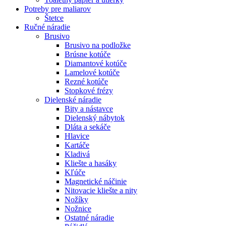
Potreby pre maliarov
Štetce
Ručné náradie
Brusivo
Brusivo na podložke
Brúsne kotúče
Diamantové kotúče
Lamelové kotúče
Rezné kotúče
Stopkové frézy
Dielenské náradie
Bity a nástavce
Dielenský nábytok
Dláta a sekáče
Hlavice
Kartáče
Kladivá
Kliešte a hasáky
Kľúče
Magnetické náčinie
Nitovacie kliešte a nity
Nožíky
Nožnice
Ostatné náradie