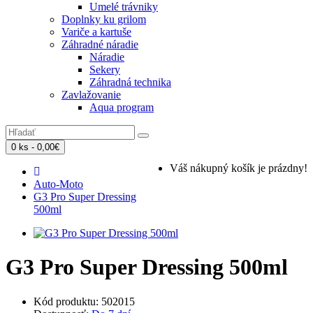
Umelé trávniky
Doplnky ku grilom
Variče a kartuše
Záhradné náradie
Náradie
Sekery
Záhradná technika
Zavlažovanie
Aqua program
0 ks - 0,00€
Váš nákupný košík je prázdny!
Auto-Moto
G3 Pro Super Dressing
500ml
G3 Pro Super Dressing 500ml
Kód produktu: 502015