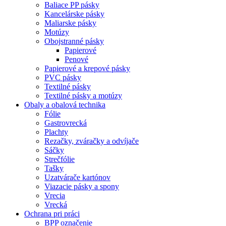
Baliace PP pásky
Kancelárske pásky
Maliarske pásky
Motúzy
Obojstranné pásky
Papierové
Penové
Papierové a krepové pásky
PVC pásky
Textilné pásky
Textilné pásky a motúzy
Obaly a obalová technika
Fólie
Gastrovrecká
Plachty
Rezačky, zváračky a odvíjače
Sáčky
Strečfólie
Tašky
Uzatvárače kartónov
Viazacie pásky a spony
Vrecia
Vrecká
Ochrana pri práci
BPP označenie