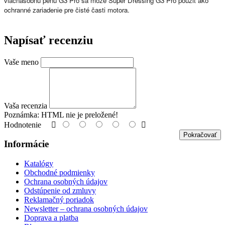
viacnásobnú penu G3 Pro sa môže Super Dressing G3 Pro použiť ako
ochranné zariadenie pre čisté časti motora.
Napísať recenziu
Vaše meno
Vaša recenzia
Poznámka:
HTML nie je preložené!
Hodnotenie
Pokračovať
Informácie
Katalógy
Obchodné podmienky
Ochrana osobných údajov
Odstúpenie od zmluvy
Reklamačný poriadok
Newsletter – ochrana osobných údajov
Doprava a platba