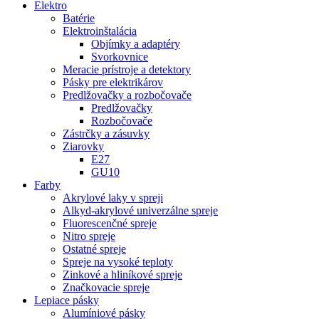
Elektro
Batérie
Elektroinštalácia
Objímky a adaptéry
Svorkovnice
Meracie prístroje a detektory
Pásky pre elektrikárov
Predlžovačky a rozbočovače
Predlžovačky
Rozbočovače
Zástrčky a zásuvky
Ziarovky
E27
GU10
Farby
Akrylové laky v spreji
Alkyd-akrylové univerzálne spreje
Fluorescenčné spreje
Nitro spreje
Ostatné spreje
Spreje na vysoké teploty
Zinkové a hliníkové spreje
Značkovacie spreje
Lepiace pásky
Alumíniové pásky