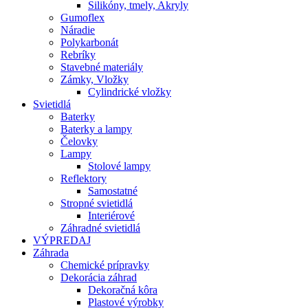
Silikóny, tmely, Akryly
Gumoflex
Náradie
Polykarbonát
Rebríky
Stavebné materiály
Zámky, Vložky
Cylindrické vložky
Svietidlá
Baterky
Baterky a lampy
Čelovky
Lampy
Stolové lampy
Reflektory
Samostatné
Stropné svietidlá
Interiérové
Záhradné svietidlá
VÝPREDAJ
Záhrada
Chemické prípravky
Dekorácia záhrad
Dekoračná kôra
Plastové výrobky