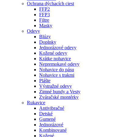
Ochrana dýchacích ciest
FFP2
FFP3
Filtre
Masky
Odevy
Blúzy
Doplnky
Jednorázové odevy
Kožené odevy
Krátke nohavice
Nepremokavé odevy
Nohavice do pásu
Nohavice s trakmi
Plášte
Výstražné odevy
Zimné bundy a Vesty
Zváračské montérky
Rukavice
Antivibračné
Detské
Gumené
Jednorázové
Kombinované
Kožené