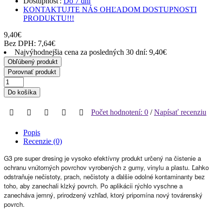
Dostupnosť:
Do 7 dní
KONTAKTUJTE NÁS OHĽADOM DOSTUPNOSTI
PRODUKTU!!!
9,40€
Bez DPH: 7,64€
Najvýhodnejšia cena za posledných 30 dní: 9,40€
Obľúbený produkt
Porovnať produkt
Do košíka
Počet hodnotení: 0
/
Napísať recenziu
Popis
Recenzie (0)
G3 pre super dresing je vysoko efektívny produkt určený na čistenie a
ochranu vnútorných povrchov vyrobených z gumy, vinylu a plastu. Ľahko
odstraňuje nečistoty, prach, nečistoty a ďalšie odolné kontaminanty bez
toho, aby zanechali klzký povrch. Po aplikácii rýchlo vyschne a
zanecháva jemný, prirodzený vzhľad, ktorý pripomína nový továrenský
povrch.