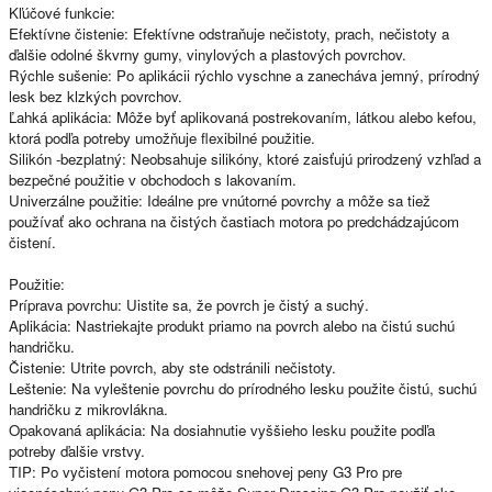
Kľúčové funkcie:
Efektívne čistenie: Efektívne odstraňuje nečistoty, prach, nečistoty a
ďalšie odolné škvrny gumy, vinylových a plastových povrchov.
Rýchle sušenie: Po aplikácii rýchlo vyschne a zanecháva jemný, prírodný
lesk bez klzkých povrchov.
Ľahká aplikácia: Môže byť aplikovaná postrekovaním, látkou alebo kefou,
ktorá podľa potreby umožňuje flexibilné použitie.
Silikón -bezplatný: Neobsahuje silikóny, ktoré zaisťujú prirodzený vzhľad a
bezpečné použitie v obchodoch s lakovaním.
Univerzálne použitie: Ideálne pre vnútorné povrchy a môže sa tiež
používať ako ochrana na čistých častiach motora po predchádzajúcom
čistení.
Použitie:
Príprava povrchu: Uistite sa, že povrch je čistý a suchý.
Aplikácia: Nastriekajte produkt priamo na povrch alebo na čistú suchú
handričku.
Čistenie: Utrite povrch, aby ste odstránili nečistoty.
Leštenie: Na vyleštenie povrchu do prírodného lesku použite čistú, suchú
handričku z mikrovlákna.
Opakovaná aplikácia: Na dosiahnutie vyššieho lesku použite podľa
potreby ďalšie vrstvy.
TIP: Po vyčistení motora pomocou snehovej peny G3 Pro pre