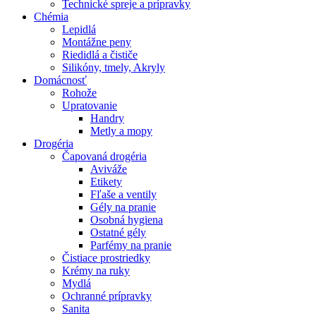
Technické spreje a prípravky
Chémia
Lepidlá
Montážne peny
Riedidlá a čističe
Silikóny, tmely, Akryly
Domácnosť
Rohože
Upratovanie
Handry
Metly a mopy
Drogéria
Čapovaná drogéria
Aviváže
Etikety
Fľaše a ventily
Gély na pranie
Osobná hygiena
Ostatné gély
Parfémy na pranie
Čistiace prostriedky
Krémy na ruky
Mydlá
Ochranné prípravky
Sanita