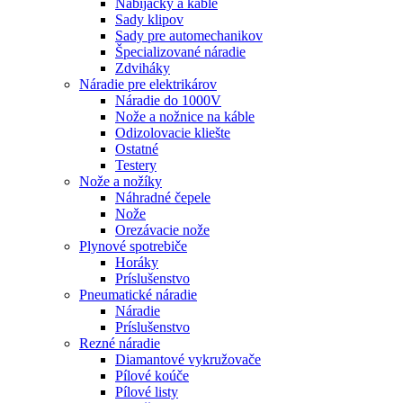
Nabíjačky a káble
Sady klipov
Sady pre automechanikov
Špecializované náradie
Zdviháky
Náradie pre elektrikárov
Náradie do 1000V
Nože a nožnice na káble
Odizolovacie kliešte
Ostatné
Testery
Nože a nožíky
Náhradné čepele
Nože
Orezávacie nože
Plynové spotrebiče
Horáky
Príslušenstvo
Pneumatické náradie
Náradie
Príslušenstvo
Rezné náradie
Diamantové vykružovače
Pílové koúče
Pílové listy