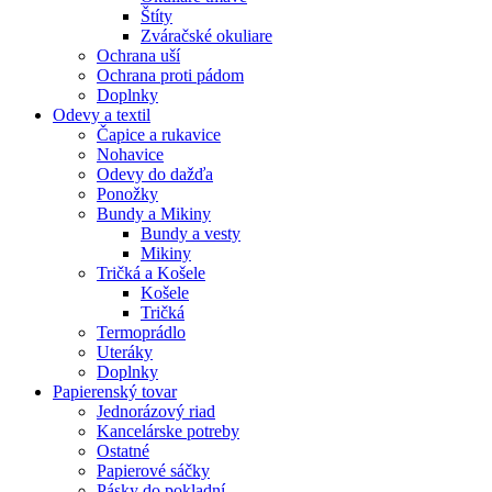
Štíty
Zváračské okuliare
Ochrana uší
Ochrana proti pádom
Doplnky
Odevy a textil
Čapice a rukavice
Nohavice
Odevy do dažďa
Ponožky
Bundy a Mikiny
Bundy a vesty
Mikiny
Tričká a Košele
Košele
Tričká
Termoprádlo
Uteráky
Doplnky
Papierenský tovar
Jednorázový riad
Kancelárske potreby
Ostatné
Papierové sáčky
Pásky do pokladní