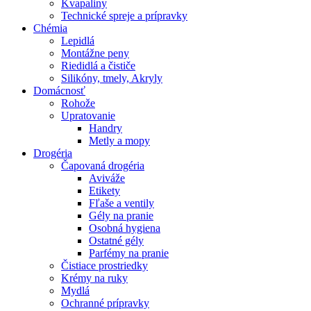
Kvapaliny
Technické spreje a prípravky
Chémia
Lepidlá
Montážne peny
Riedidlá a čističe
Silikóny, tmely, Akryly
Domácnosť
Rohože
Upratovanie
Handry
Metly a mopy
Drogéria
Čapovaná drogéria
Aviváže
Etikety
Fľaše a ventily
Gély na pranie
Osobná hygiena
Ostatné gély
Parfémy na pranie
Čistiace prostriedky
Krémy na ruky
Mydlá
Ochranné prípravky