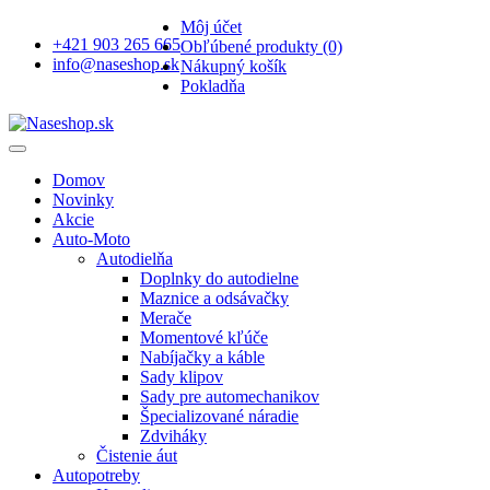
Môj účet
+421 903 265 665
Obľúbené produkty (0)
info@naseshop.sk
Nákupný košík
Pokladňa
Domov
Novinky
Akcie
Auto-Moto
Autodielňa
Doplnky do autodielne
Maznice a odsávačky
Merače
Momentové kľúče
Nabíjačky a káble
Sady klipov
Sady pre automechanikov
Špecializované náradie
Zdviháky
Čistenie áut
Autopotreby