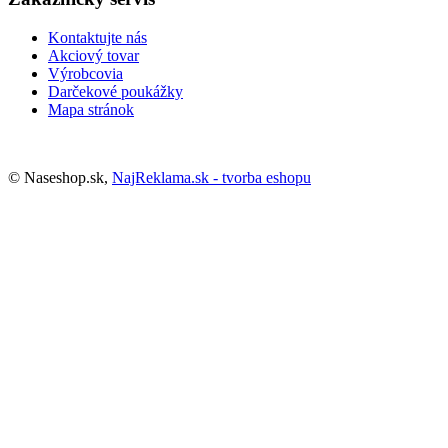
Kontaktujte nás
Akciový tovar
Výrobcovia
Darčekové poukážky
Mapa stránok
© Naseshop.sk,
NajReklama.sk - tvorba eshopu