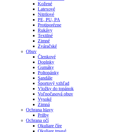
Kožené
Latexové
Nitrilové
PE, PU, PA
Protiporézne
Rukávy
Textilné
Zimné
Zváračské
Obuv
Členkové
Doplnky
Gumáky
Poltopánky
Sandále
Športový vzhľad
Vložky do topánok
Voľnočasová obuv
Vysoké
Zimná
Ochrana hlavy
Prilby
Ochrana očí
Okuliare číre
Okuliare tmavé