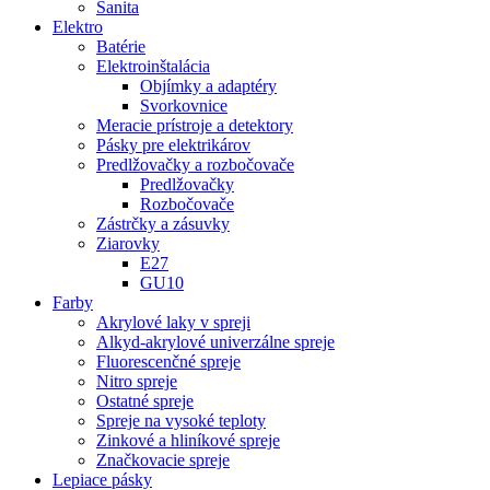
Sanita
Elektro
Batérie
Elektroinštalácia
Objímky a adaptéry
Svorkovnice
Meracie prístroje a detektory
Pásky pre elektrikárov
Predlžovačky a rozbočovače
Predlžovačky
Rozbočovače
Zástrčky a zásuvky
Ziarovky
E27
GU10
Farby
Akrylové laky v spreji
Alkyd-akrylové univerzálne spreje
Fluorescenčné spreje
Nitro spreje
Ostatné spreje
Spreje na vysoké teploty
Zinkové a hliníkové spreje
Značkovacie spreje
Lepiace pásky