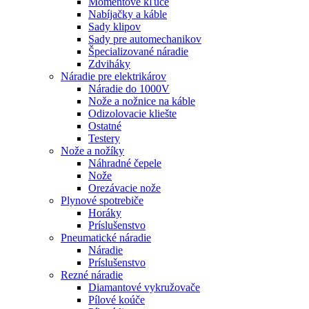
Momentové kľúče
Nabíjačky a káble
Sady klipov
Sady pre automechanikov
Špecializované náradie
Zdviháky
Náradie pre elektrikárov
Náradie do 1000V
Nože a nožnice na káble
Odizolovacie kliešte
Ostatné
Testery
Nože a nožíky
Náhradné čepele
Nože
Orezávacie nože
Plynové spotrebiče
Horáky
Príslušenstvo
Pneumatické náradie
Náradie
Príslušenstvo
Rezné náradie
Diamantové vykružovače
Pílové koúče