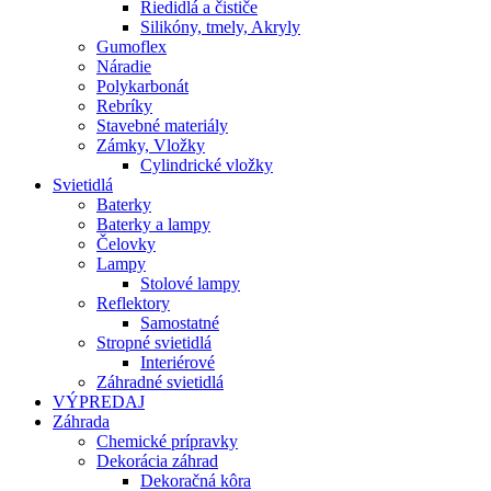
Riedidlá a čističe
Silikóny, tmely, Akryly
Gumoflex
Náradie
Polykarbonát
Rebríky
Stavebné materiály
Zámky, Vložky
Cylindrické vložky
Svietidlá
Baterky
Baterky a lampy
Čelovky
Lampy
Stolové lampy
Reflektory
Samostatné
Stropné svietidlá
Interiérové
Záhradné svietidlá
VÝPREDAJ
Záhrada
Chemické prípravky
Dekorácia záhrad
Dekoračná kôra