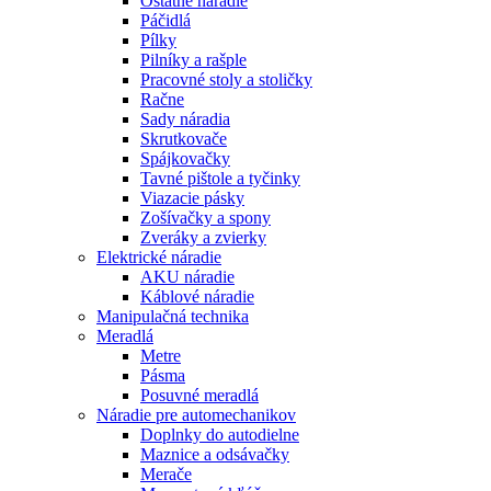
Ostatné náradie
Páčidlá
Pílky
Pilníky a rašple
Pracovné stoly a stoličky
Račne
Sady náradia
Skrutkovače
Spájkovačky
Tavné pištole a tyčinky
Viazacie pásky
Zošívačky a spony
Zveráky a zvierky
Elektrické náradie
AKU náradie
Káblové náradie
Manipulačná technika
Meradlá
Metre
Pásma
Posuvné meradlá
Náradie pre automechanikov
Doplnky do autodielne
Maznice a odsávačky
Merače