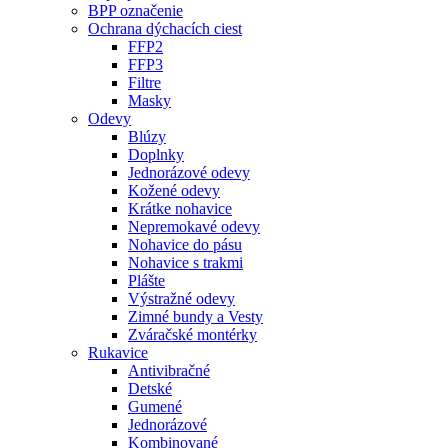
BPP označenie
Ochrana dýchacích ciest
FFP2
FFP3
Filtre
Masky
Odevy
Blúzy
Doplnky
Jednorázové odevy
Kožené odevy
Krátke nohavice
Nepremokavé odevy
Nohavice do pásu
Nohavice s trakmi
Plášte
Výstražné odevy
Zimné bundy a Vesty
Zváračské montérky
Rukavice
Antivibračné
Detské
Gumené
Jednorázové
Kombinované