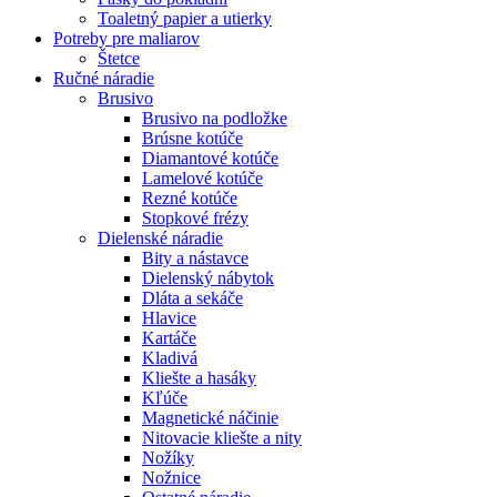
Toaletný papier a utierky
Potreby pre maliarov
Štetce
Ručné náradie
Brusivo
Brusivo na podložke
Brúsne kotúče
Diamantové kotúče
Lamelové kotúče
Rezné kotúče
Stopkové frézy
Dielenské náradie
Bity a nástavce
Dielenský nábytok
Dláta a sekáče
Hlavice
Kartáče
Kladivá
Kliešte a hasáky
Kľúče
Magnetické náčinie
Nitovacie kliešte a nity
Nožíky
Nožnice