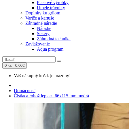
Plastové výrobky
Umelé trávniky
Doplnky ku grilom
Variče a kartuše
Záhradné náradie
Náradie
Sekery
Záhradná technika
Zavlažovanie
Aqua program
0 ks - 0,00€
Váš nákupný košík je prázdny!
Domácnosť
Čistiaca rohož lepiaca 66x115 mm modrá