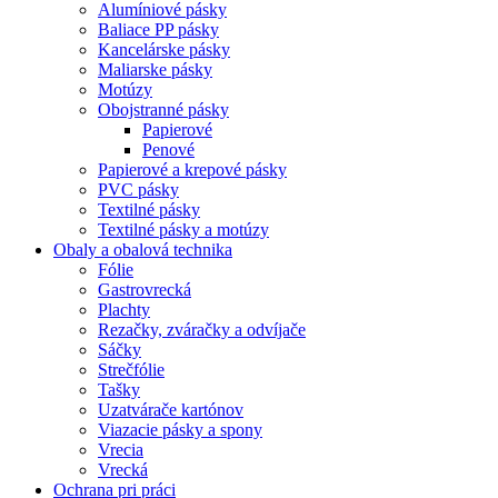
Alumíniové pásky
Baliace PP pásky
Kancelárske pásky
Maliarske pásky
Motúzy
Obojstranné pásky
Papierové
Penové
Papierové a krepové pásky
PVC pásky
Textilné pásky
Textilné pásky a motúzy
Obaly a obalová technika
Fólie
Gastrovrecká
Plachty
Rezačky, zváračky a odvíjače
Sáčky
Strečfólie
Tašky
Uzatvárače kartónov
Viazacie pásky a spony
Vrecia
Vrecká
Ochrana pri práci