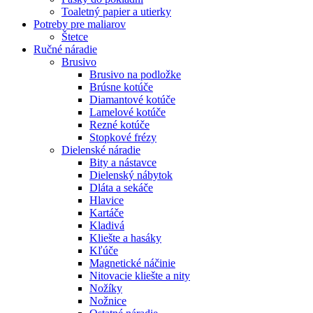
Toaletný papier a utierky
Potreby pre maliarov
Štetce
Ručné náradie
Brusivo
Brusivo na podložke
Brúsne kotúče
Diamantové kotúče
Lamelové kotúče
Rezné kotúče
Stopkové frézy
Dielenské náradie
Bity a nástavce
Dielenský nábytok
Dláta a sekáče
Hlavice
Kartáče
Kladivá
Kliešte a hasáky
Kľúče
Magnetické náčinie
Nitovacie kliešte a nity
Nožíky
Nožnice