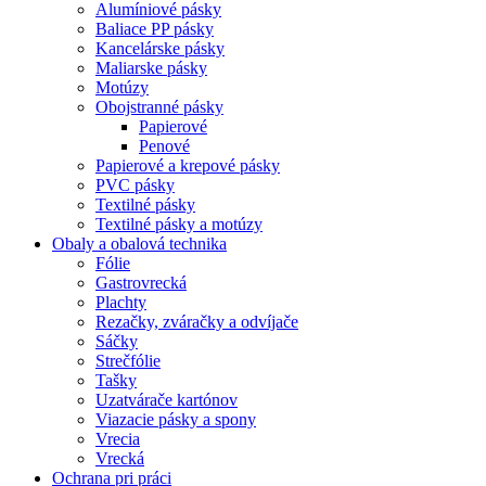
Alumíniové pásky
Baliace PP pásky
Kancelárske pásky
Maliarske pásky
Motúzy
Obojstranné pásky
Papierové
Penové
Papierové a krepové pásky
PVC pásky
Textilné pásky
Textilné pásky a motúzy
Obaly a obalová technika
Fólie
Gastrovrecká
Plachty
Rezačky, zváračky a odvíjače
Sáčky
Strečfólie
Tašky
Uzatvárače kartónov
Viazacie pásky a spony
Vrecia
Vrecká
Ochrana pri práci