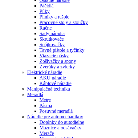
Ostatné náradie
Páčidlá
Pílky
Pilníky a rašple
Pracovné stoly a stoličky
Račne
Sady náradia
Skrutkovače
Spájkovačky
Tavné pištole a tyčinky
Viazacie pásky
Zošívačky a spony
Zveráky a zvierky
Elektrické náradie
AKU náradie
Káblové náradie
Manipulačná technika
Meradlá
Metre
Pásma
Posuvné meradlá
Náradie pre automechanikov
Doplnky do autodielne
Maznice a odsávačky
Merače