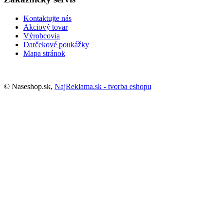
Kontaktujte nás
Akciový tovar
Výrobcovia
Darčekové poukážky
Mapa stránok
© Naseshop.sk,
NajReklama.sk - tvorba eshopu