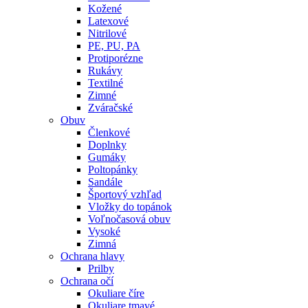
Kožené
Latexové
Nitrilové
PE, PU, PA
Protiporézne
Rukávy
Textilné
Zimné
Zváračské
Obuv
Členkové
Doplnky
Gumáky
Poltopánky
Sandále
Športový vzhľad
Vložky do topánok
Voľnočasová obuv
Vysoké
Zimná
Ochrana hlavy
Prilby
Ochrana očí
Okuliare číre
Okuliare tmavé