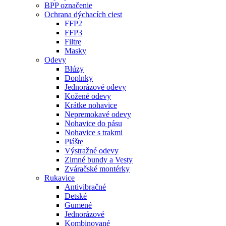
BPP označenie
Ochrana dýchacích ciest
FFP2
FFP3
Filtre
Masky
Odevy
Blúzy
Doplnky
Jednorázové odevy
Kožené odevy
Krátke nohavice
Nepremokavé odevy
Nohavice do pásu
Nohavice s trakmi
Plášte
Výstražné odevy
Zimné bundy a Vesty
Zváračské montérky
Rukavice
Antivibračné
Detské
Gumené
Jednorázové
Kombinované