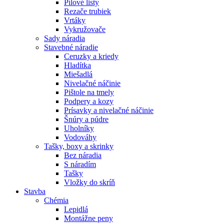
Pílové listy
Rezače trubiek
Vrtáky
Vykružovače
Sady náradia
Stavebné náradie
Ceruzky a kriedy
Hladítka
Miešadlá
Nivelačné náčinie
Pištole na tmely
Podpery a kozy
Prísavky a nivelačné náčinie
Šnúry a púdre
Uholníky
Vodováhy
Tašky, boxy a skrinky
Bez náradia
S náradím
Tašky
Vložky do skríň
Stavba
Chémia
Lepidlá
Montážne peny