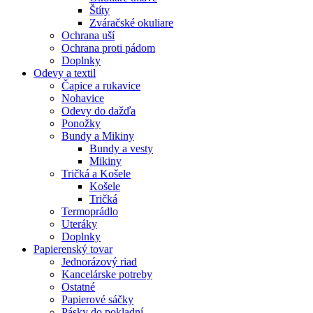
Štíty
Zváračské okuliare
Ochrana uší
Ochrana proti pádom
Doplnky
Odevy a textil
Čapice a rukavice
Nohavice
Odevy do dažďa
Ponožky
Bundy a Mikiny
Bundy a vesty
Mikiny
Tričká a Košele
Košele
Tričká
Termoprádlo
Uteráky
Doplnky
Papierenský tovar
Jednorázový riad
Kancelárske potreby
Ostatné
Papierové sáčky
Pásky do pokladní