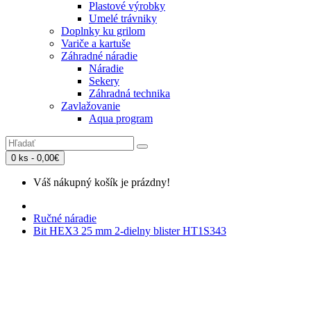
Plastové výrobky
Umelé trávniky
Doplnky ku grilom
Variče a kartuše
Záhradné náradie
Náradie
Sekery
Záhradná technika
Zavlažovanie
Aqua program
0 ks - 0,00€
Váš nákupný košík je prázdny!
Ručné náradie
Bit HEX3 25 mm 2-dielny blister HT1S343