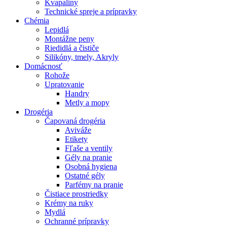
Kvapaliny
Technické spreje a prípravky
Chémia
Lepidlá
Montážne peny
Riedidlá a čističe
Silikóny, tmely, Akryly
Domácnosť
Rohože
Upratovanie
Handry
Metly a mopy
Drogéria
Čapovaná drogéria
Aviváže
Etikety
Fľaše a ventily
Gély na pranie
Osobná hygiena
Ostatné gély
Parfémy na pranie
Čistiace prostriedky
Krémy na ruky
Mydlá
Ochranné prípravky