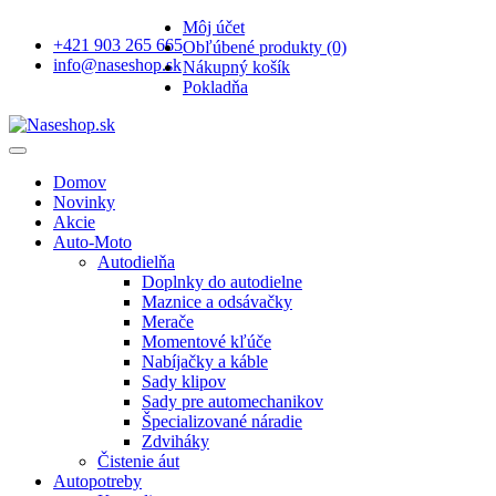
Môj účet
+421 903 265 665
Obľúbené produkty (0)
info@naseshop.sk
Nákupný košík
Pokladňa
Domov
Novinky
Akcie
Auto-Moto
Autodielňa
Doplnky do autodielne
Maznice a odsávačky
Merače
Momentové kľúče
Nabíjačky a káble
Sady klipov
Sady pre automechanikov
Špecializované náradie
Zdviháky
Čistenie áut
Autopotreby