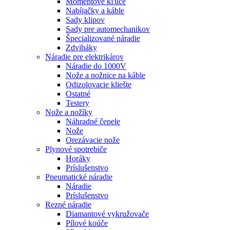
Momentové kľúče
Nabíjačky a káble
Sady klipov
Sady pre automechanikov
Špecializované náradie
Zdviháky
Náradie pre elektrikárov
Náradie do 1000V
Nože a nožnice na káble
Odizolovacie kliešte
Ostatné
Testery
Nože a nožíky
Náhradné čepele
Nože
Orezávacie nože
Plynové spotrebiče
Horáky
Príslušenstvo
Pneumatické náradie
Náradie
Príslušenstvo
Rezné náradie
Diamantové vykružovače
Pílové koúče