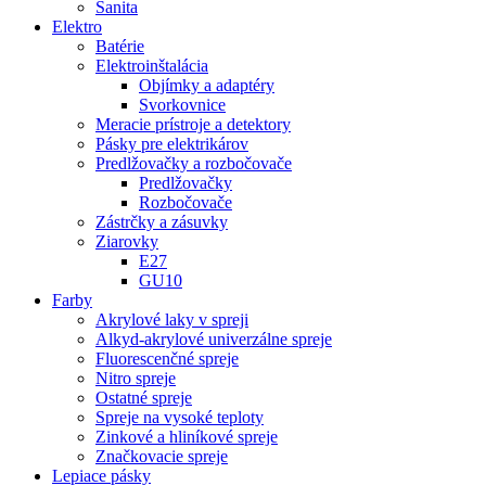
Sanita
Elektro
Batérie
Elektroinštalácia
Objímky a adaptéry
Svorkovnice
Meracie prístroje a detektory
Pásky pre elektrikárov
Predlžovačky a rozbočovače
Predlžovačky
Rozbočovače
Zástrčky a zásuvky
Ziarovky
E27
GU10
Farby
Akrylové laky v spreji
Alkyd-akrylové univerzálne spreje
Fluorescenčné spreje
Nitro spreje
Ostatné spreje
Spreje na vysoké teploty
Zinkové a hliníkové spreje
Značkovacie spreje
Lepiace pásky