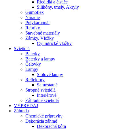
Riedidlá a čističe
Silikóny, tmely, Akryly
Gumoflex
Náradie
Polykarbonát
Rebríky
Stavebné materiály
Zámky, Vložky
Cylindrické vložky
Svietidlá
Baterky
Baterky a lampy
Čelovky
Lampy
Stolové lampy
Reflektory
Samostatné
Stropné svietidlá
Interiérové
Záhradné svietidlá
VÝPREDAJ
Záhrada
Chemické prípravky
Dekorácia záhrad
Dekoračná kôra