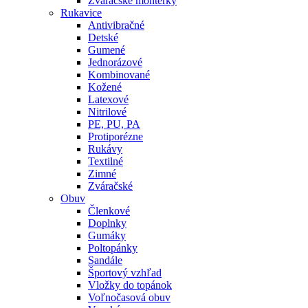
Zváračské montérky
Rukavice
Antivibračné
Detské
Gumené
Jednorázové
Kombinované
Kožené
Latexové
Nitrilové
PE, PU, PA
Protiporézne
Rukávy
Textilné
Zimné
Zváračské
Obuv
Členkové
Doplnky
Gumáky
Poltopánky
Sandále
Športový vzhľad
Vložky do topánok
Voľnočasová obuv