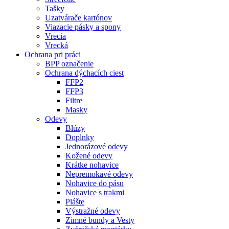
Tašky
Uzatvárače kartónov
Viazacie pásky a spony
Vrecia
Vrecká
Ochrana pri práci
BPP označenie
Ochrana dýchacích ciest
FFP2
FFP3
Filtre
Masky
Odevy
Blúzy
Doplnky
Jednorázové odevy
Kožené odevy
Krátke nohavice
Nepremokavé odevy
Nohavice do pásu
Nohavice s trakmi
Plášte
Výstražné odevy
Zimné bundy a Vesty