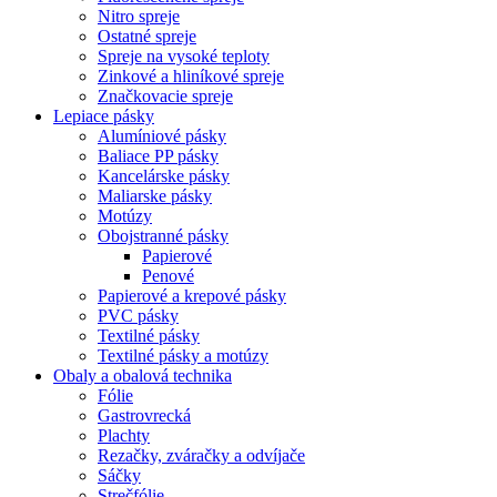
Nitro spreje
Ostatné spreje
Spreje na vysoké teploty
Zinkové a hliníkové spreje
Značkovacie spreje
Lepiace pásky
Alumíniové pásky
Baliace PP pásky
Kancelárske pásky
Maliarske pásky
Motúzy
Obojstranné pásky
Papierové
Penové
Papierové a krepové pásky
PVC pásky
Textilné pásky
Textilné pásky a motúzy
Obaly a obalová technika
Fólie
Gastrovrecká
Plachty
Rezačky, zváračky a odvíjače
Sáčky
Strečfólie