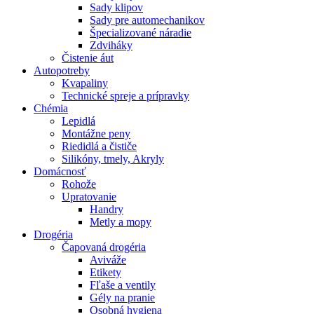
Sady klipov
Sady pre automechanikov
Špecializované náradie
Zdviháky
Čistenie áut
Autopotreby
Kvapaliny
Technické spreje a prípravky
Chémia
Lepidlá
Montážne peny
Riedidlá a čističe
Silikóny, tmely, Akryly
Domácnosť
Rohože
Upratovanie
Handry
Metly a mopy
Drogéria
Čapovaná drogéria
Aviváže
Etikety
Fľaše a ventily
Gély na pranie
Osobná hygiena