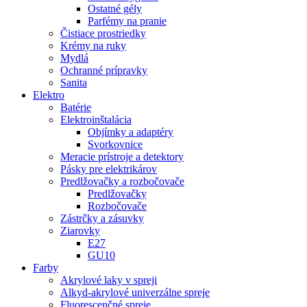
Ostatné gély
Parfémy na pranie
Čistiace prostriedky
Krémy na ruky
Mydlá
Ochranné prípravky
Sanita
Elektro
Batérie
Elektroinštalácia
Objímky a adaptéry
Svorkovnice
Meracie prístroje a detektory
Pásky pre elektrikárov
Predlžovačky a rozbočovače
Predlžovačky
Rozbočovače
Zástrčky a zásuvky
Ziarovky
E27
GU10
Farby
Akrylové laky v spreji
Alkyd-akrylové univerzálne spreje
Fluorescenčné spreje