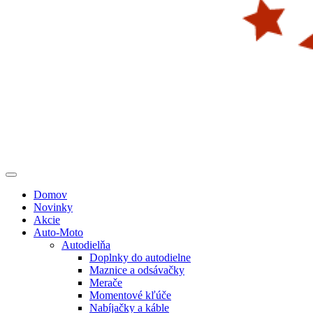
Domov
Novinky
Akcie
Auto-Moto
Autodielňa
Doplnky do autodielne
Maznice a odsávačky
Merače
Momentové kľúče
Nabíjačky a káble