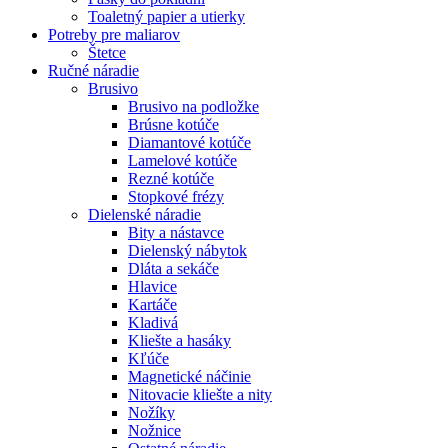
Toaletný papier a utierky
Potreby pre maliarov
Štetce
Ručné náradie
Brusivo
Brusivo na podložke
Brúsne kotúče
Diamantové kotúče
Lamelové kotúče
Rezné kotúče
Stopkové frézy
Dielenské náradie
Bity a nástavce
Dielenský nábytok
Dláta a sekáče
Hlavice
Kartáče
Kladivá
Kliešte a hasáky
Kľúče
Magnetické náčinie
Nitovacie kliešte a nity
Nožíky
Nožnice