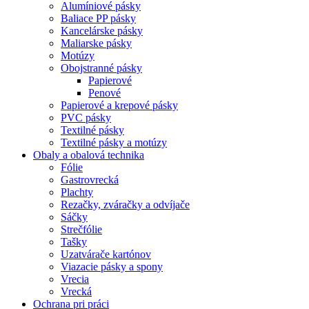
Alumíniové pásky
Baliace PP pásky
Kancelárske pásky
Maliarske pásky
Motúzy
Obojstranné pásky
Papierové
Penové
Papierové a krepové pásky
PVC pásky
Textilné pásky
Textilné pásky a motúzy
Obaly a obalová technika
Fólie
Gastrovrecká
Plachty
Rezačky, zváračky a odvíjače
Sáčky
Strečfólie
Tašky
Uzatvárače kartónov
Viazacie pásky a spony
Vrecia
Vrecká
Ochrana pri práci