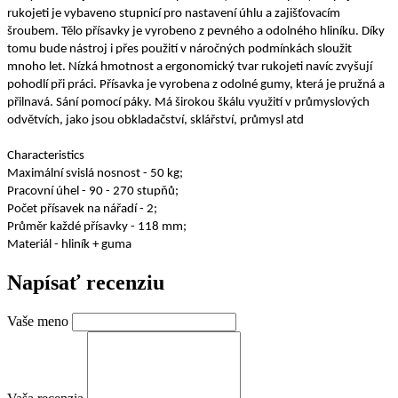
rukojeti je vybaveno stupnicí pro nastavení úhlu a zajišťovacím
šroubem. Tělo přísavky je vyrobeno z pevného a odolného hliníku. Díky
tomu bude nástroj i přes použití v náročných podmínkách sloužit
mnoho let. Nízká hmotnost a ergonomický tvar rukojeti navíc zvyšují
pohodlí při práci. Přísavka je vyrobena z odolné gumy, která je pružná a
přilnavá. Sání pomocí páky. Má širokou škálu využití v průmyslových
odvětvích, jako jsou obkladačství, sklářství, průmysl atd
Characteristics
Maximální svislá nosnost - 50 kg;
Pracovní úhel - 90 - 270 stupňů;
Počet přísavek na nářadí - 2;
Průměr každé přísavky - 118 mm;
Materiál - hliník + guma
Napísať recenziu
Vaše meno