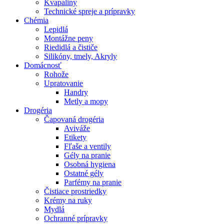
Kvapaliny
Technické spreje a prípravky
Chémia
Lepidlá
Montážne peny
Riedidlá a čističe
Silikóny, tmely, Akryly
Domácnosť
Rohože
Upratovanie
Handry
Metly a mopy
Drogéria
Čapovaná drogéria
Aviváže
Etikety
Fľaše a ventily
Gély na pranie
Osobná hygiena
Ostatné gély
Parfémy na pranie
Čistiace prostriedky
Krémy na ruky
Mydlá
Ochranné prípravky