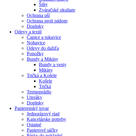
Štíty
Zváračské okuliare
Ochrana uší
Ochrana proti pádom
Doplnky
Odevy a textil
Čapice a rukavice
Nohavice
Odevy do dažďa
Ponožky
Bundy a Mikiny
Bundy a vesty
Mikiny
Tričká a Košele
Košele
Tričká
Termoprádlo
Uteráky
Doplnky
Papierenský tovar
Jednorázový riad
Kancelárske potreby
Ostatné
Papierové sáčky
Pásky do pokladní