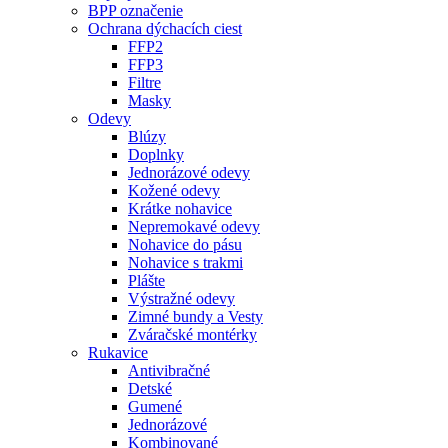
BPP označenie
Ochrana dýchacích ciest
FFP2
FFP3
Filtre
Masky
Odevy
Blúzy
Doplnky
Jednorázové odevy
Kožené odevy
Krátke nohavice
Nepremokavé odevy
Nohavice do pásu
Nohavice s trakmi
Plášte
Výstražné odevy
Zimné bundy a Vesty
Zváračské montérky
Rukavice
Antivibračné
Detské
Gumené
Jednorázové
Kombinované