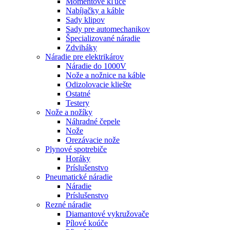
Momentové kľúče
Nabíjačky a káble
Sady klipov
Sady pre automechanikov
Špecializované náradie
Zdviháky
Náradie pre elektrikárov
Náradie do 1000V
Nože a nožnice na káble
Odizolovacie kliešte
Ostatné
Testery
Nože a nožíky
Náhradné čepele
Nože
Orezávacie nože
Plynové spotrebiče
Horáky
Príslušenstvo
Pneumatické náradie
Náradie
Príslušenstvo
Rezné náradie
Diamantové vykružovače
Pílové koúče