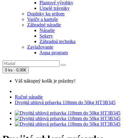
Plastové výrobky
Umelé trávniky
Doplnky ku grilom
Variče a kartuše
Záhradné náradie
Náradie
Sekery
Záhradná technika
Zavlažovanie
Aqua program
0 ks - 0,00€
Váš nákupný košík je prázdny!
Ručné náradie
Dvojitá uhlová prísavka 118mm do 50kg HT3B345