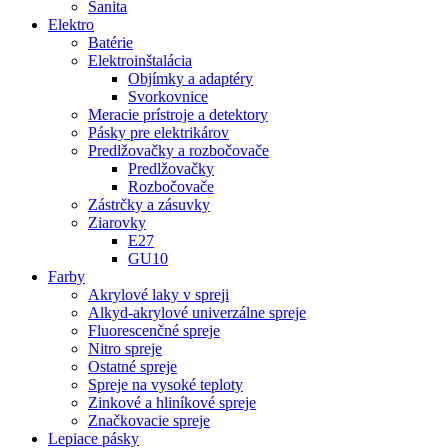
Sanita
Elektro
Batérie
Elektroinštalácia
Objímky a adaptéry
Svorkovnice
Meracie prístroje a detektory
Pásky pre elektrikárov
Predlžovačky a rozbočovače
Predlžovačky
Rozbočovače
Zástrčky a zásuvky
Ziarovky
E27
GU10
Farby
Akrylové laky v spreji
Alkyd-akrylové univerzálne spreje
Fluorescenčné spreje
Nitro spreje
Ostatné spreje
Spreje na vysoké teploty
Zinkové a hliníkové spreje
Značkovacie spreje
Lepiace pásky