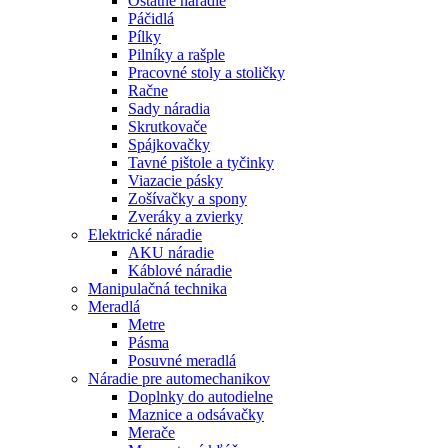
Ostatné náradie
Páčidlá
Pílky
Pilníky a rašple
Pracovné stoly a stoličky
Račne
Sady náradia
Skrutkovače
Spájkovačky
Tavné pištole a tyčinky
Viazacie pásky
Zošívačky a spony
Zveráky a zvierky
Elektrické náradie
AKU náradie
Káblové náradie
Manipulačná technika
Meradlá
Metre
Pásma
Posuvné meradlá
Náradie pre automechanikov
Doplnky do autodielne
Maznice a odsávačky
Merače