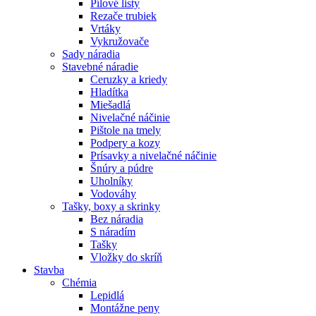
Pílové listy
Rezače trubiek
Vrtáky
Vykružovače
Sady náradia
Stavebné náradie
Ceruzky a kriedy
Hladítka
Miešadlá
Nivelačné náčinie
Pištole na tmely
Podpery a kozy
Prísavky a nivelačné náčinie
Šnúry a púdre
Uholníky
Vodováhy
Tašky, boxy a skrinky
Bez náradia
S náradím
Tašky
Vložky do skríň
Stavba
Chémia
Lepidlá
Montážne peny