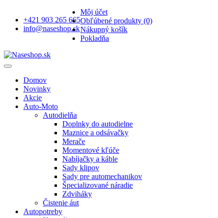
Môj účet
+421 903 265 665
Obľúbené produkty (0)
info@naseshop.sk
Nákupný košík
Pokladňa
Domov
Novinky
Akcie
Auto-Moto
Autodielňa
Doplnky do autodielne
Maznice a odsávačky
Merače
Momentové kľúče
Nabíjačky a káble
Sady klipov
Sady pre automechanikov
Špecializované náradie
Zdviháky
Čistenie áut
Autopotreby