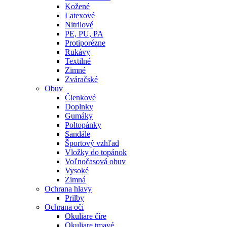
Kožené
Latexové
Nitrilové
PE, PU, PA
Protiporézne
Rukávy
Textilné
Zimné
Zváračské
Obuv
Členkové
Doplnky
Gumáky
Poltopánky
Sandále
Športový vzhľad
Vložky do topánok
Voľnočasová obuv
Vysoké
Zimná
Ochrana hlavy
Prilby
Ochrana očí
Okuliare číre
Okuliare tmavé