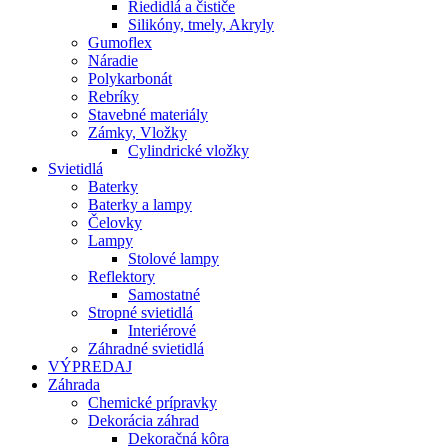
Riedidlá a čističe
Silikóny, tmely, Akryly
Gumoflex
Náradie
Polykarbonát
Rebríky
Stavebné materiály
Zámky, Vložky
Cylindrické vložky
Svietidlá
Baterky
Baterky a lampy
Čelovky
Lampy
Stolové lampy
Reflektory
Samostatné
Stropné svietidlá
Interiérové
Záhradné svietidlá
VÝPREDAJ
Záhrada
Chemické prípravky
Dekorácia záhrad
Dekoračná kôra