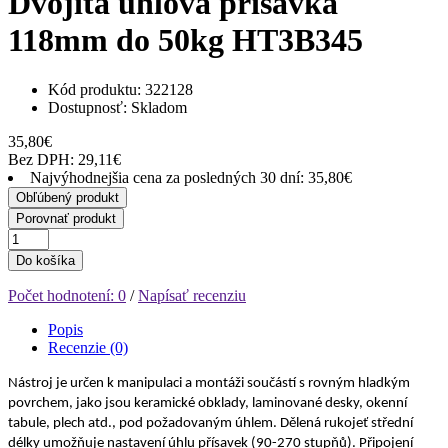
Dvojitá uhlová prísavka
118mm do 50kg HT3B345
Kód produktu: 322128
Dostupnosť:
Skladom
35,80€
Bez DPH: 29,11€
Najvýhodnejšia cena za posledných 30 dní: 35,80€
Obľúbený produkt
Porovnať produkt
Do košíka
Počet hodnotení: 0
/
Napísať recenziu
Popis
Recenzie (0)
Nástroj je určen k manipulaci a montáži součástí s rovným hladkým
povrchem, jako jsou keramické obklady, laminované desky, okenní
tabule, plech atd., pod požadovaným úhlem. Dělená rukojeť střední
délky umožňuje nastavení úhlu přísavek (90-270 stupňů). Připojení