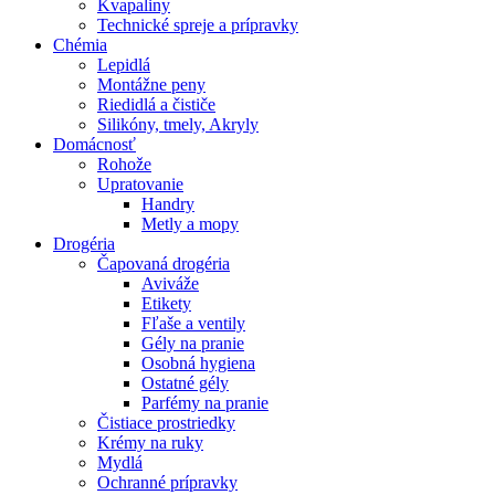
Kvapaliny
Technické spreje a prípravky
Chémia
Lepidlá
Montážne peny
Riedidlá a čističe
Silikóny, tmely, Akryly
Domácnosť
Rohože
Upratovanie
Handry
Metly a mopy
Drogéria
Čapovaná drogéria
Aviváže
Etikety
Fľaše a ventily
Gély na pranie
Osobná hygiena
Ostatné gély
Parfémy na pranie
Čistiace prostriedky
Krémy na ruky
Mydlá
Ochranné prípravky