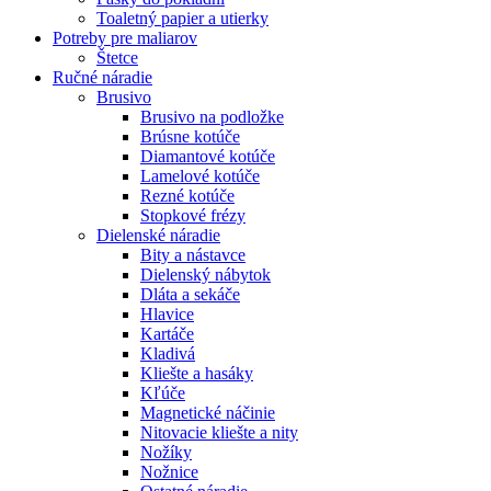
Toaletný papier a utierky
Potreby pre maliarov
Štetce
Ručné náradie
Brusivo
Brusivo na podložke
Brúsne kotúče
Diamantové kotúče
Lamelové kotúče
Rezné kotúče
Stopkové frézy
Dielenské náradie
Bity a nástavce
Dielenský nábytok
Dláta a sekáče
Hlavice
Kartáče
Kladivá
Kliešte a hasáky
Kľúče
Magnetické náčinie
Nitovacie kliešte a nity
Nožíky
Nožnice