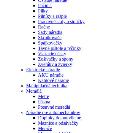
Ostatné náradie
Páčidlá
Pílky
Pilníky a rašple
Pracovné stoly a stoličky
Račne
Sady náradia
Skrutkovače
Spájkovačky
Tavné pištole a tyčinky
Viazacie pásky
Zošívačky a spony
Zveráky a zvierky
Elektrické náradie
AKU náradie
Káblové náradie
Manipulačná technika
Meradlá
Metre
Pásma
Posuvné meradlá
Náradie pre automechanikov
Doplnky do autodielne
Maznice a odsávačky
Merače