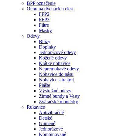
BPP označenie
Ochrana dýchacích ciest
FFP2
FFP3
Filtre
Masky
Odevy
Blúzy
Doplnky
Jednorázové odevy
Kožené odevy
Krátke nohavice
Nepremokavé odevy
Nohavice do pásu
Nohavice s trakmi
Plášte
Výstražné odevy
Zimné bundy a Vesty
Zváračské montérky
Rukavice
Antivibračné
Detské
Gumené
Jednorázové
Kombinované