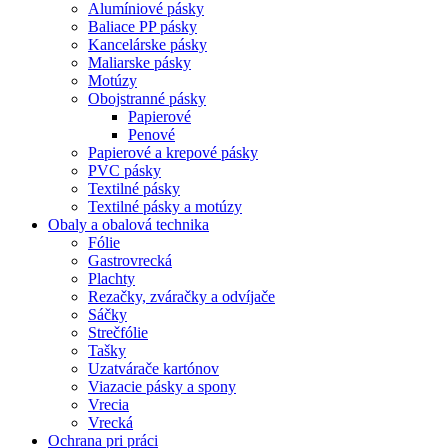
Alumíniové pásky
Baliace PP pásky
Kancelárske pásky
Maliarske pásky
Motúzy
Obojstranné pásky
Papierové
Penové
Papierové a krepové pásky
PVC pásky
Textilné pásky
Textilné pásky a motúzy
Obaly a obalová technika
Fólie
Gastrovrecká
Plachty
Rezačky, zváračky a odvíjače
Sáčky
Strečfólie
Tašky
Uzatvárače kartónov
Viazacie pásky a spony
Vrecia
Vrecká
Ochrana pri práci