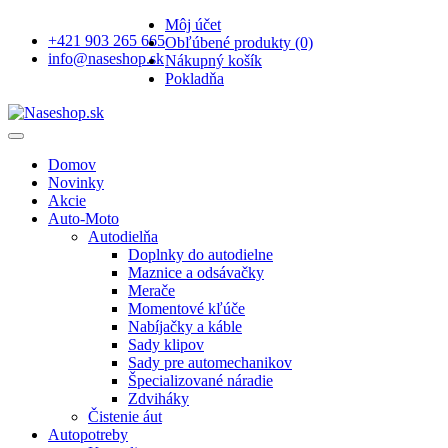
Môj účet
+421 903 265 665
Obľúbené produkty (0)
info@naseshop.sk
Nákupný košík
Pokladňa
Domov
Novinky
Akcie
Auto-Moto
Autodielňa
Doplnky do autodielne
Maznice a odsávačky
Merače
Momentové kľúče
Nabíjačky a káble
Sady klipov
Sady pre automechanikov
Špecializované náradie
Zdviháky
Čistenie áut
Autopotreby