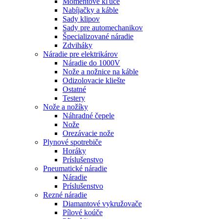
Momentové kľúče
Nabíjačky a káble
Sady klipov
Sady pre automechanikov
Špecializované náradie
Zdviháky
Náradie pre elektrikárov
Náradie do 1000V
Nože a nožnice na káble
Odizolovacie kliešte
Ostatné
Testery
Nože a nožíky
Náhradné čepele
Nože
Orezávacie nože
Plynové spotrebiče
Horáky
Príslušenstvo
Pneumatické náradie
Náradie
Príslušenstvo
Rezné náradie
Diamantové vykružovače
Pílové koúče