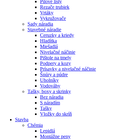
Pílové listy
Rezače trubiek
Vrtáky
Vykružovače
Sady náradia
Stavebné náradie
Ceruzky a kriedy
Hladítka
Miešadlá
Nivelačné náčinie
Pištole na tmely
Podpery a kozy
Prísavky a nivelačné náčinie
Šnúry a púdre
Uholníky
Vodováhy
Tašky, boxy a skrinky
Bez náradia
S náradím
Tašky
Vložky do skríň
Stavba
Chémia
Lepidlá
Montážne peny