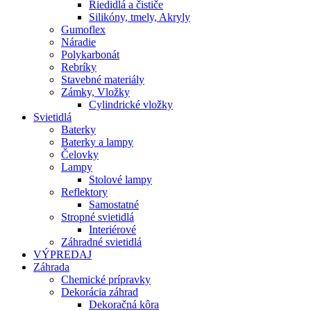
Riedidlá a čističe
Silikóny, tmely, Akryly
Gumoflex
Náradie
Polykarbonát
Rebríky
Stavebné materiály
Zámky, Vložky
Cylindrické vložky
Svietidlá
Baterky
Baterky a lampy
Čelovky
Lampy
Stolové lampy
Reflektory
Samostatné
Stropné svietidlá
Interiérové
Záhradné svietidlá
VÝPREDAJ
Záhrada
Chemické prípravky
Dekorácia záhrad
Dekoračná kôra