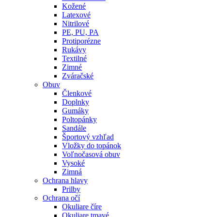
Kožené
Latexové
Nitrilové
PE, PU, PA
Protiporézne
Rukávy
Textilné
Zimné
Zváračské
Obuv
Členkové
Doplnky
Gumáky
Poltopánky
Sandále
Športový vzhľad
Vložky do topánok
Voľnočasová obuv
Vysoké
Zimná
Ochrana hlavy
Prilby
Ochrana očí
Okuliare číre
Okuliare tmavé