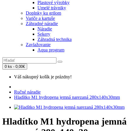
Plastové výrobky
Umelé trávniky
Doplnky ku grilom
Variče a kartuše
Záhradné náradie
Náradie
Sekery
Záhradná technika
Zavlažovanie
Aqua program
0 ks - 0,00€
Váš nákupný košík je prázdny!
Ručné náradie
Hladítko M1 hydropena jemná narezaná 280x140x30mm
Hladítko M1 hydropena jemná