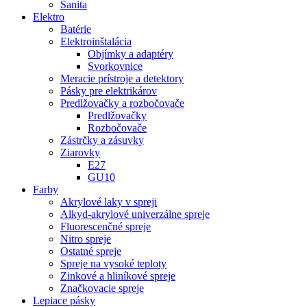
Sanita
Elektro
Batérie
Elektroinštalácia
Objímky a adaptéry
Svorkovnice
Meracie prístroje a detektory
Pásky pre elektrikárov
Predlžovačky a rozbočovače
Predlžovačky
Rozbočovače
Zástrčky a zásuvky
Ziarovky
E27
GU10
Farby
Akrylové laky v spreji
Alkyd-akrylové univerzálne spreje
Fluorescenčné spreje
Nitro spreje
Ostatné spreje
Spreje na vysoké teploty
Zinkové a hliníkové spreje
Značkovacie spreje
Lepiace pásky