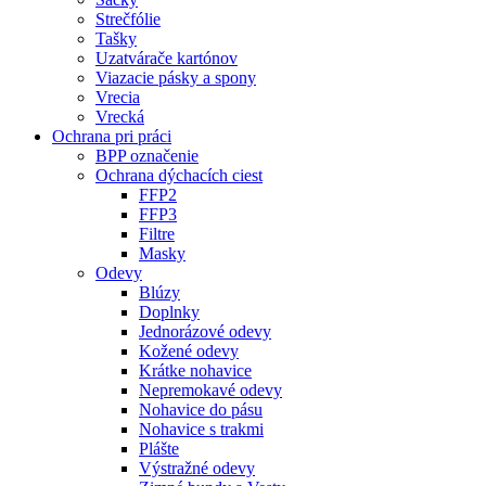
Strečfólie
Tašky
Uzatvárače kartónov
Viazacie pásky a spony
Vrecia
Vrecká
Ochrana pri práci
BPP označenie
Ochrana dýchacích ciest
FFP2
FFP3
Filtre
Masky
Odevy
Blúzy
Doplnky
Jednorázové odevy
Kožené odevy
Krátke nohavice
Nepremokavé odevy
Nohavice do pásu
Nohavice s trakmi
Plášte
Výstražné odevy