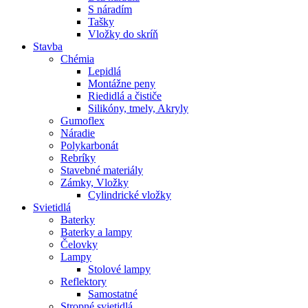
S náradím
Tašky
Vložky do skríň
Stavba
Chémia
Lepidlá
Montážne peny
Riedidlá a čističe
Silikóny, tmely, Akryly
Gumoflex
Náradie
Polykarbonát
Rebríky
Stavebné materiály
Zámky, Vložky
Cylindrické vložky
Svietidlá
Baterky
Baterky a lampy
Čelovky
Lampy
Stolové lampy
Reflektory
Samostatné
Stropné svietidlá