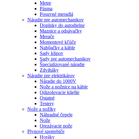
Metre
Pásma
Posuvné meradlá
Náradie pre automechanikov
Doplnky do autodielne
Maznice a odsávačky
Merače
Momentové kľúče
Nabíjačky a káble
Sady klipov
Sady pre automechanikov
Špecializované náradie
Zdviháky
Náradie pre elektrikárov
Náradie do 1000V
Nože a nožnice na káble
Odizolovacie kliešte
Ostatné
Testery
Nože a nožíky
Náhradné čepele
Nože
Orezávacie nože
Plynové spotrebiče
Horáky