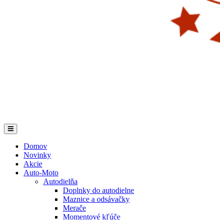
Domov
Novinky
Akcie
Auto-Moto
Autodielňa
Doplnky do autodielne
Maznice a odsávačky
Merače
Momentové kľúče