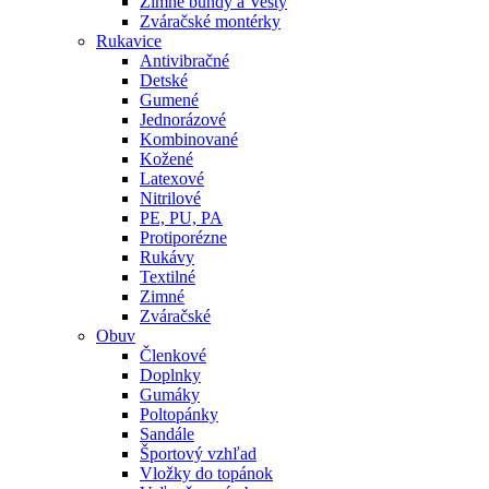
Zimné bundy a Vesty
Zváračské montérky
Rukavice
Antivibračné
Detské
Gumené
Jednorázové
Kombinované
Kožené
Latexové
Nitrilové
PE, PU, PA
Protiporézne
Rukávy
Textilné
Zimné
Zváračské
Obuv
Členkové
Doplnky
Gumáky
Poltopánky
Sandále
Športový vzhľad
Vložky do topánok