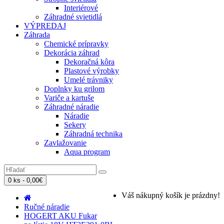
Interiérové
Záhradné svietidlá
VÝPREDAJ
Záhrada
Chemické prípravky
Dekorácia záhrad
Dekoračná kôra
Plastové výrobky
Umelé trávniky
Doplnky ku grilom
Variče a kartuše
Záhradné náradie
Náradie
Sekery
Záhradná technika
Zavlažovanie
Aqua program
0 ks - 0,00€
Váš nákupný košík je prázdny!
Ručné náradie
HOGERT AKU Fukar