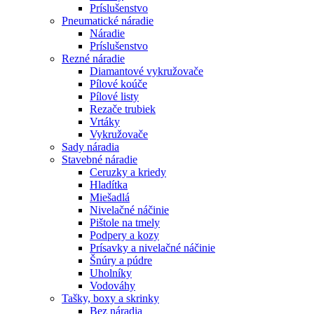
Príslušenstvo
Pneumatické náradie
Náradie
Príslušenstvo
Rezné náradie
Diamantové vykružovače
Pílové koúče
Pílové listy
Rezače trubiek
Vrtáky
Vykružovače
Sady náradia
Stavebné náradie
Ceruzky a kriedy
Hladítka
Miešadlá
Nivelačné náčinie
Pištole na tmely
Podpery a kozy
Prísavky a nivelačné náčinie
Šnúry a púdre
Uholníky
Vodováhy
Tašky, boxy a skrinky
Bez náradia