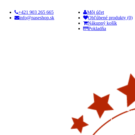
+421 903 265 665
Môj účet
info@naseshop.sk
Obľúbené produkty (0)
Nákupný košík
Pokladňa