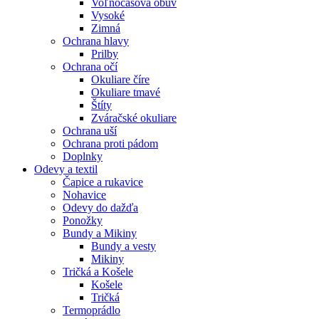
Voľnočasová obuv
Vysoké
Zimná
Ochrana hlavy
Prilby
Ochrana očí
Okuliare číre
Okuliare tmavé
Štíty
Zváračské okuliare
Ochrana uší
Ochrana proti pádom
Doplnky
Odevy a textil
Čapice a rukavice
Nohavice
Odevy do dažďa
Ponožky
Bundy a Mikiny
Bundy a vesty
Mikiny
Tričká a Košele
Košele
Tričká
Termoprádlo