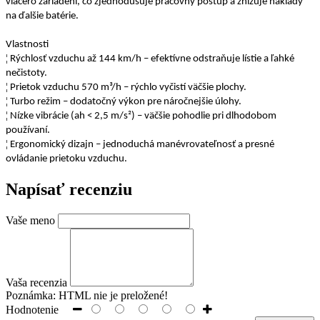
viacero zariadení, čo zjednodušuje pracovný postup a znižuje náklady
na ďalšie batérie.
Vlastnosti
¦
Rýchlosť vzduchu až 144 km/h – efektívne odstraňuje lístie a ľahké
nečistoty.
¦
Prietok vzduchu 570 m³/h – rýchlo vyčistí väčšie plochy.
¦
Turbo režim – dodatočný výkon pre náročnejšie úlohy.
¦
Nízke vibrácie (ah < 2,5 m/s²) – väčšie pohodlie pri dlhodobom
používaní.
¦
Ergonomický dizajn – jednoduchá manévrovateľnosť a presné
ovládanie prietoku vzduchu.
Napísať recenziu
Vaše meno
Vaša recenzia
Poznámka:
HTML nie je preložené!
Hodnotenie