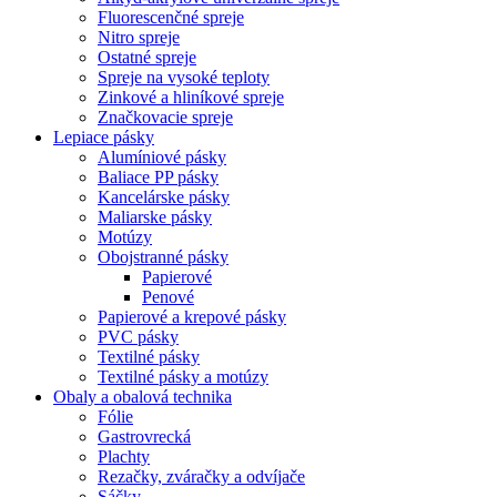
Fluorescenčné spreje
Nitro spreje
Ostatné spreje
Spreje na vysoké teploty
Zinkové a hliníkové spreje
Značkovacie spreje
Lepiace pásky
Alumíniové pásky
Baliace PP pásky
Kancelárske pásky
Maliarske pásky
Motúzy
Obojstranné pásky
Papierové
Penové
Papierové a krepové pásky
PVC pásky
Textilné pásky
Textilné pásky a motúzy
Obaly a obalová technika
Fólie
Gastrovrecká
Plachty
Rezačky, zváračky a odvíjače
Sáčky