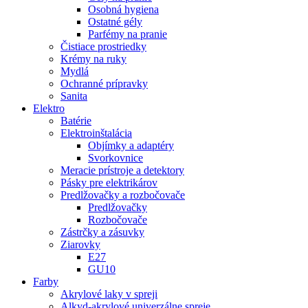
Osobná hygiena
Ostatné gély
Parfémy na pranie
Čistiace prostriedky
Krémy na ruky
Mydlá
Ochranné prípravky
Sanita
Elektro
Batérie
Elektroinštalácia
Objímky a adaptéry
Svorkovnice
Meracie prístroje a detektory
Pásky pre elektrikárov
Predlžovačky a rozbočovače
Predlžovačky
Rozbočovače
Zástrčky a zásuvky
Ziarovky
E27
GU10
Farby
Akrylové laky v spreji
Alkyd-akrylové univerzálne spreje