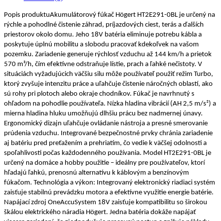
Popis produktuAkumulátorový fúkač Högert HT2E291-0BL je určený na
rýchle a pohodlné čistenie záhrad, príjazdových ciest, terás a ďalších
priestorov okolo domu. Jeho 18V batéria eliminuje potrebu kábla a
poskytuje úplnú mobilitu a slobodu pracovať kdekoľvek na vašom
pozemku. Zariadenie generuje rýchlosť vzduchu až 144 km/h a prietok
570 m³/h, čím efektívne odstraňuje lístie, prach a ľahké nečistoty. V
situáciách vyžadujúcich väčšiu silu môže používateľ použiť režim Turbo,
ktorý zvyšuje intenzitu práce a uľahčuje čistenie náročných oblastí, ako
sú rohy pri plotoch alebo okraje chodníkov. Fúkač je navrhnutý s
ohľadom na pohodlie používateľa. Nízka hladina vibrácií (AH 2,5 m/s²) a
mierna hladina hluku umožňujú dlhšiu prácu bez nadmernej únavy.
Ergonomický dizajn uľahčuje ovládanie nástroja a presné smerovanie
prúdenia vzduchu. Integrované bezpečnostné prvky chránia zariadenie
aj batériu pred preťažením a prehriatím, čo vedie k väčšej odolnosti a
spoľahlivosti počas každodenného používania. Model HT2E291-0BL je
určený na domáce a hobby použitie – ideálny pre používateľov, ktorí
hľadajú ľahkú, prenosnú alternatívu k káblovým a benzínovým
fúkačom. Technológia a výkon: Integrovaný elektronický riadiaci systém
zaisťuje stabilnú prevádzku motora a efektívne využitie energie batérie.
Napájací zdroj OneAccuSystem 18V zaisťuje kompatibilitu so širokou
škálou elektrického náradia Högert. Jedna batéria dokáže napájať