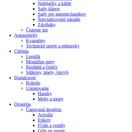
Nabíjačky a káble
Sady klipov
Sady pre automechanikov
Špecializované náradie
Zdviháky
Čistenie áut
Autopotreby
Kvapaliny
Technické spreje a prípravky
Chémia
Lepidlá
Montážne peny
Riedidlá a čističe
Silikóny, tmely, Akryly
Domácnosť
Rohože
Upratovanie
Handry
Metly a mopy
Drogéria
Čapovaná drogéria
Aviváže
Etikety
Fľaše a ventily
Gély na pranie