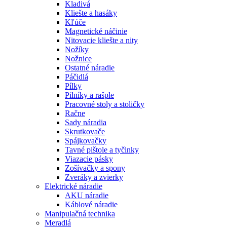
Kladivá
Kliešte a hasáky
Kľúče
Magnetické náčinie
Nitovacie kliešte a nity
Nožíky
Nožnice
Ostatné náradie
Páčidlá
Pílky
Pilníky a rašple
Pracovné stoly a stoličky
Račne
Sady náradia
Skrutkovače
Spájkovačky
Tavné pištole a tyčinky
Viazacie pásky
Zošívačky a spony
Zveráky a zvierky
Elektrické náradie
AKU náradie
Káblové náradie
Manipulačná technika
Meradlá