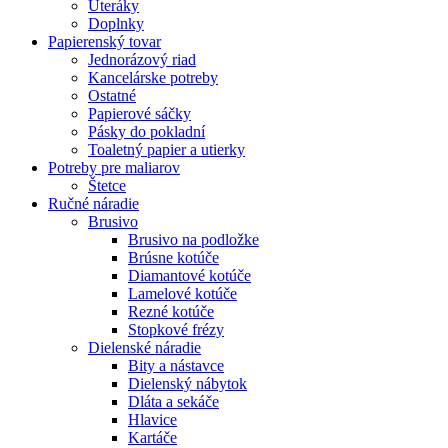
Uteráky
Doplnky
Papierenský tovar
Jednorázový riad
Kancelárske potreby
Ostatné
Papierové sáčky
Pásky do pokladní
Toaletný papier a utierky
Potreby pre maliarov
Štetce
Ručné náradie
Brusivo
Brusivo na podložke
Brúsne kotúče
Diamantové kotúče
Lamelové kotúče
Rezné kotúče
Stopkové frézy
Dielenské náradie
Bity a nástavce
Dielenský nábytok
Dláta a sekáče
Hlavice
Kartáče