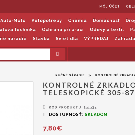
MÔJ ÚČET
OBĽ
Auto-Moto
Autopotreby
Chémia
Domácnosť
Dro
alová technika
Ochrana pri práci
Odevy a textil
P
né náradie
Stavba
Svietidlá
VÝPREDAJ
Záhrad
RUČNÉ NÁRADIE
KONTROLNÉ ZRKADLO
KONTROLNÉ ZRKADLO
TELESKOPICKÉ 305-8
KÓD PRODUKTU: 321234
DOSTUPNOSŤ:
SKLADOM
7,80€