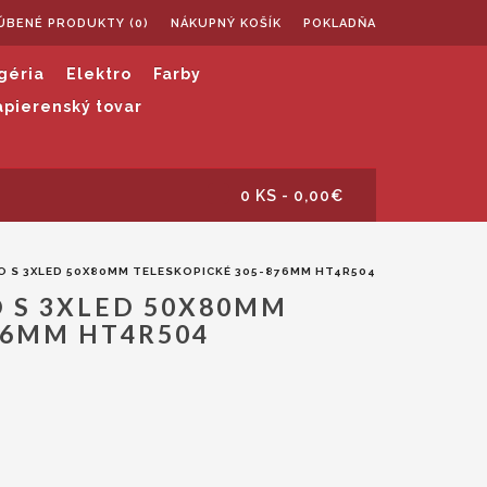
ÚBENÉ PRODUKTY (0)
NÁKUPNÝ KOŠÍK
POKLADŇA
géria
Elektro
Farby
apierenský tovar
a
0 KS - 0,00€
 S 3XLED 50X80MM TELESKOPICKÉ 305-876MM HT4R504
 S 3XLED 50X80MM
76MM HT4R504