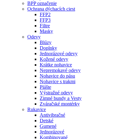
BPP označenie
Ochrana dýchacích ciest
FFP2
FFP3
Filtre
Masky
Odevy
Blúzy
Doplnky
Jednorázové odevy
Kožené odevy
Krátke nohavice
Nepremokavé odevy
Nohavice do pásu
Nohavice s trakmi
Plášte
Výstražné odevy
Zimné bundy a Vesty
Zváračské montérky
Rukavice
Antivibračné
Detské
Gumené
Jednorázové
Kombinované