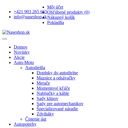
Môj účet
+421 903 265 665
Obľúbené produkty (0)
info@naseshop.sk
Nákupný košík
Pokladňa
Domov
Novinky
Akcie
Auto-Moto
Autodielňa
Doplnky do autodielne
Maznice a odsávačky
Merače
Momentové kľúče
Nabíjačky a káble
Sady klipov
Sady pre automechanikov
Špecializované náradie
Zdviháky
Čistenie áut
Autopotreby