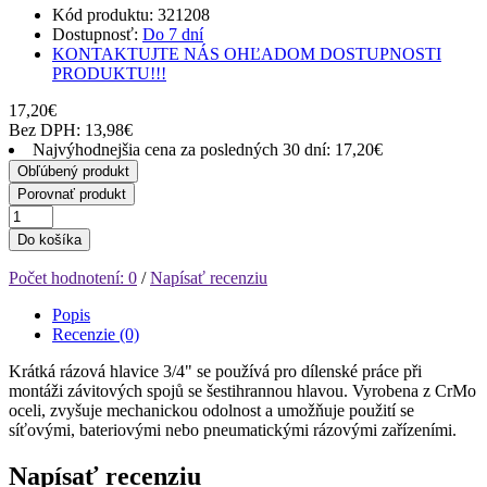
Kód produktu: 321208
Dostupnosť:
Do 7 dní
KONTAKTUJTE NÁS OHĽADOM DOSTUPNOSTI
PRODUKTU!!!
17,20€
Bez DPH: 13,98€
Najvýhodnejšia cena za posledných 30 dní: 17,20€
Obľúbený produkt
Porovnať produkt
Do košíka
Počet hodnotení: 0
/
Napísať recenziu
Popis
Recenzie (0)
Krátká rázová hlavice 3/4" se používá pro dílenské práce při
montáži závitových spojů se šestihrannou hlavou. Vyrobena z CrMo
oceli, zvyšuje mechanickou odolnost a umožňuje použití se
síťovými, bateriovými nebo pneumatickými rázovými zařízeními.
Napísať recenziu