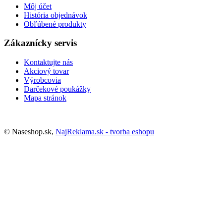
Môj účet
História objednávok
Obľúbené produkty
Zákaznícky servis
Kontaktujte nás
Akciový tovar
Výrobcovia
Darčekové poukážky
Mapa stránok
© Naseshop.sk,
NajReklama.sk - tvorba eshopu