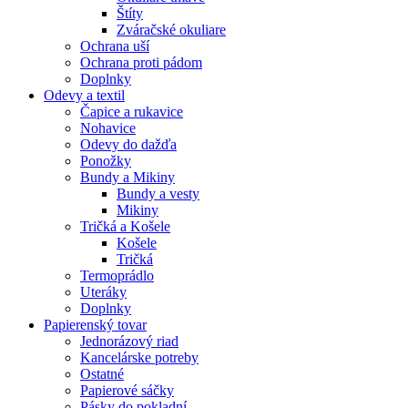
Štíty
Zváračské okuliare
Ochrana uší
Ochrana proti pádom
Doplnky
Odevy a textil
Čapice a rukavice
Nohavice
Odevy do dažďa
Ponožky
Bundy a Mikiny
Bundy a vesty
Mikiny
Tričká a Košele
Košele
Tričká
Termoprádlo
Uteráky
Doplnky
Papierenský tovar
Jednorázový riad
Kancelárske potreby
Ostatné
Papierové sáčky
Pásky do pokladní