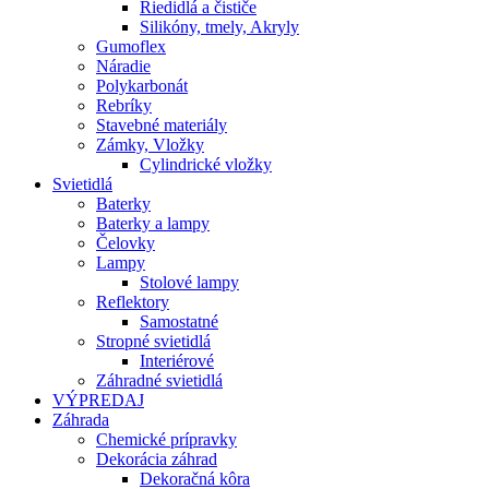
Riedidlá a čističe
Silikóny, tmely, Akryly
Gumoflex
Náradie
Polykarbonát
Rebríky
Stavebné materiály
Zámky, Vložky
Cylindrické vložky
Svietidlá
Baterky
Baterky a lampy
Čelovky
Lampy
Stolové lampy
Reflektory
Samostatné
Stropné svietidlá
Interiérové
Záhradné svietidlá
VÝPREDAJ
Záhrada
Chemické prípravky
Dekorácia záhrad
Dekoračná kôra