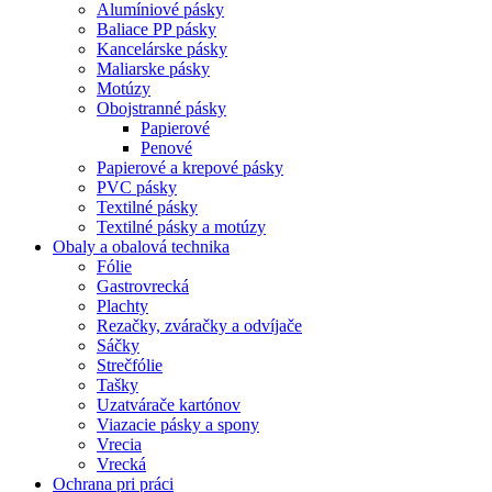
Alumíniové pásky
Baliace PP pásky
Kancelárske pásky
Maliarske pásky
Motúzy
Obojstranné pásky
Papierové
Penové
Papierové a krepové pásky
PVC pásky
Textilné pásky
Textilné pásky a motúzy
Obaly a obalová technika
Fólie
Gastrovrecká
Plachty
Rezačky, zváračky a odvíjače
Sáčky
Strečfólie
Tašky
Uzatvárače kartónov
Viazacie pásky a spony
Vrecia
Vrecká
Ochrana pri práci