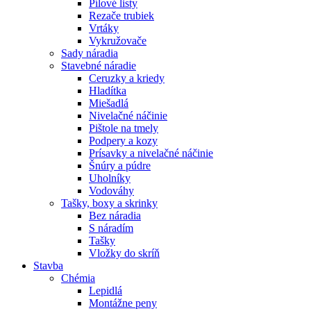
Pílové listy
Rezače trubiek
Vrtáky
Vykružovače
Sady náradia
Stavebné náradie
Ceruzky a kriedy
Hladítka
Miešadlá
Nivelačné náčinie
Pištole na tmely
Podpery a kozy
Prísavky a nivelačné náčinie
Šnúry a púdre
Uholníky
Vodováhy
Tašky, boxy a skrinky
Bez náradia
S náradím
Tašky
Vložky do skríň
Stavba
Chémia
Lepidlá
Montážne peny