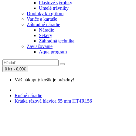
Plastové výrobky
Umelé trávniky
Doplnky ku grilom
Variče a kartuše
Záhradné náradie
Náradie
Sekery
Záhradná technika
Zavlažovanie
Aqua program
0 ks - 0,00€
Váš nákupný košík je prázdny!
Ručné náradie
Krátka rázová hlavica 55 mm HT4R156