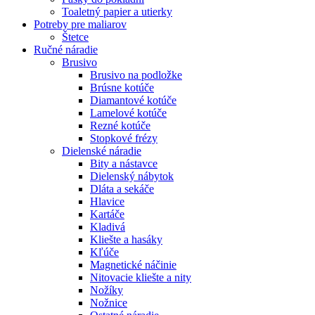
Toaletný papier a utierky
Potreby pre maliarov
Štetce
Ručné náradie
Brusivo
Brusivo na podložke
Brúsne kotúče
Diamantové kotúče
Lamelové kotúče
Rezné kotúče
Stopkové frézy
Dielenské náradie
Bity a nástavce
Dielenský nábytok
Dláta a sekáče
Hlavice
Kartáče
Kladivá
Kliešte a hasáky
Kľúče
Magnetické náčinie
Nitovacie kliešte a nity
Nožíky
Nožnice