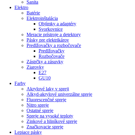
Sanita
Elektro
Batérie
Elektroinštalácia
Objímky a adaptéry
Svorkovnice
Meracie prístroje a detektory
Pásky pre elektrikárov
Predlžovačky a rozbočovače
Predlžovačky
Rozbočovače
Zástrčky a zásuvky
Ziarovky
E27
GU10
Farby
Akrylové laky v spreji
Alkyd-akrylové univerzálne spreje
Fluorescenčné spreje
Nitro spreje
Ostatné spreje
Spreje na vysoké teploty
Zinkové a hliníkové spreje
Značkovacie spreje
Lepiace pásky