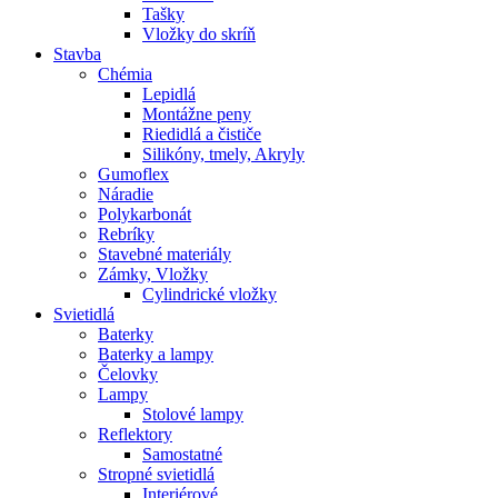
Tašky
Vložky do skríň
Stavba
Chémia
Lepidlá
Montážne peny
Riedidlá a čističe
Silikóny, tmely, Akryly
Gumoflex
Náradie
Polykarbonát
Rebríky
Stavebné materiály
Zámky, Vložky
Cylindrické vložky
Svietidlá
Baterky
Baterky a lampy
Čelovky
Lampy
Stolové lampy
Reflektory
Samostatné
Stropné svietidlá
Interiérové