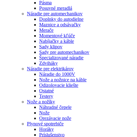
Pásma
Posuvné meradlá
Náradie pre automechanikov
Doplnky do autodielne
Maznice a odsávačky
Merače
Momentové kľúče
Nabíjačky a káble
Sady klipov
Sady pre automechanikov
Špecializované náradie
Zdviháky
Náradie pre elektrikárov
Náradie do 1000V
Nože a nožnice na káble
Odizolovacie kliešte
Ostatné
Testery
Nože a nožíky
Náhradné čepele
Nože
Orezávacie nože
Plynové spotrebiče
Horáky
Príslušenstvo