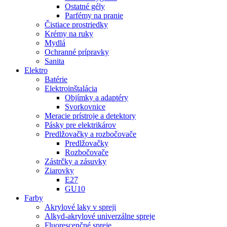
Ostatné gély
Parfémy na pranie
Čistiace prostriedky
Krémy na ruky
Mydlá
Ochranné prípravky
Sanita
Elektro
Batérie
Elektroinštalácia
Objímky a adaptéry
Svorkovnice
Meracie prístroje a detektory
Pásky pre elektrikárov
Predlžovačky a rozbočovače
Predlžovačky
Rozbočovače
Zástrčky a zásuvky
Ziarovky
E27
GU10
Farby
Akrylové laky v spreji
Alkyd-akrylové univerzálne spreje
Fluorescenčné spreje