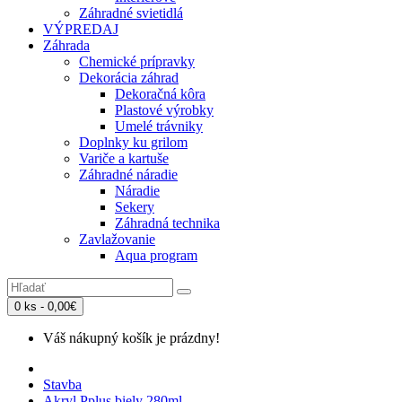
Záhradné svietidlá
VÝPREDAJ
Záhrada
Chemické prípravky
Dekorácia záhrad
Dekoračná kôra
Plastové výrobky
Umelé trávniky
Doplnky ku grilom
Variče a kartuše
Záhradné náradie
Náradie
Sekery
Záhradná technika
Zavlažovanie
Aqua program
0 ks - 0,00€
Váš nákupný košík je prázdny!
Stavba
Akryl Pplus biely 280ml