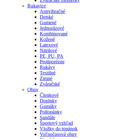
Zváračské montérky
Rukavice
Antivibračné
Detské
Gumené
Jednorázové
Kombinované
Kožené
Latexové
Nitrilové
PE, PU, PA
Protiporézne
Rukávy
Textilné
Zimné
Zváračské
Obuv
Členkové
Doplnky
Gumáky
Poltopánky
Sandále
Športový vzhľad
Vložky do topánok
Voľnočasová obuv