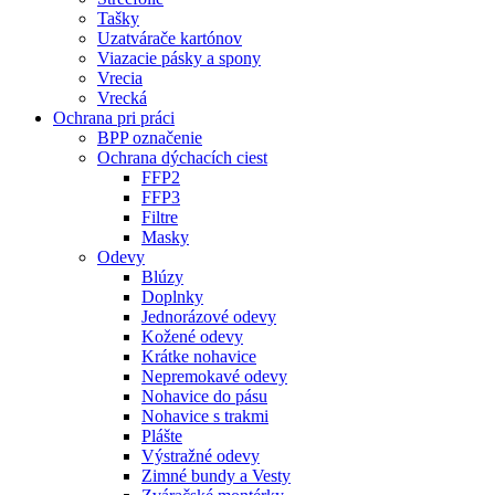
Tašky
Uzatvárače kartónov
Viazacie pásky a spony
Vrecia
Vrecká
Ochrana pri práci
BPP označenie
Ochrana dýchacích ciest
FFP2
FFP3
Filtre
Masky
Odevy
Blúzy
Doplnky
Jednorázové odevy
Kožené odevy
Krátke nohavice
Nepremokavé odevy
Nohavice do pásu
Nohavice s trakmi
Plášte
Výstražné odevy
Zimné bundy a Vesty