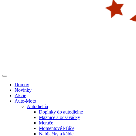
Domov
Novinky
Akcie
Auto-Moto
Autodielňa
Doplnky do autodielne
Maznice a odsávačky
Merače
Momentové kľúče
Nabíjačky a káble