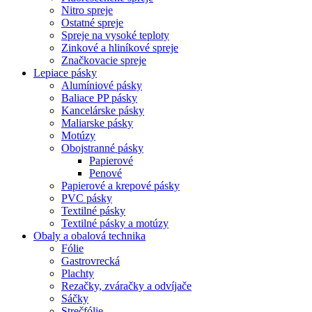
Nitro spreje
Ostatné spreje
Spreje na vysoké teploty
Zinkové a hliníkové spreje
Značkovacie spreje
Lepiace pásky
Alumíniové pásky
Baliace PP pásky
Kancelárske pásky
Maliarske pásky
Motúzy
Obojstranné pásky
Papierové
Penové
Papierové a krepové pásky
PVC pásky
Textilné pásky
Textilné pásky a motúzy
Obaly a obalová technika
Fólie
Gastrovrecká
Plachty
Rezačky, zváračky a odvíjače
Sáčky
Strečfólie