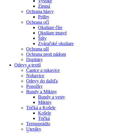
Vysoké
Zimná
Ochrana hlavy
Prilby
Ochrana očí
Okuliare číre
Okuliare tmavé
Štíty
Zváračské okuliare
Ochrana uší
Ochrana proti pádom
Doplnky
Odevy a textil
Čapice a rukavice
Nohavice
Odevy do dažďa
Ponožky
Bundy a Mikiny
Bundy a vesty
Mikiny
Tričká a Košele
Košele
Tričká
Termoprádlo
Uteráky