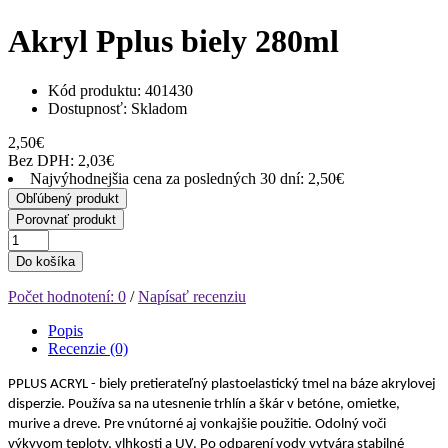
Akryl Pplus biely 280ml
Kód produktu: 401430
Dostupnosť:
Skladom
2,50€
Bez DPH: 2,03€
Najvýhodnejšia cena za posledných 30 dní: 2,50€
Obľúbený produkt
Porovnať produkt
Do košíka
Počet hodnotení: 0
/
Napísať recenziu
Popis
Recenzie (0)
PPLUS ACRYL - biely pretierateľný plastoelastický tmel na báze akrylovej
disperzie. Používa sa na utesnenie trhlín a škár v betóne, omietke,
murive a dreve. Pre vnútorné aj vonkajšie použitie. Odolný voči
výkyvom teploty, vlhkosti a UV. Po odparení vody vytvára stabilné