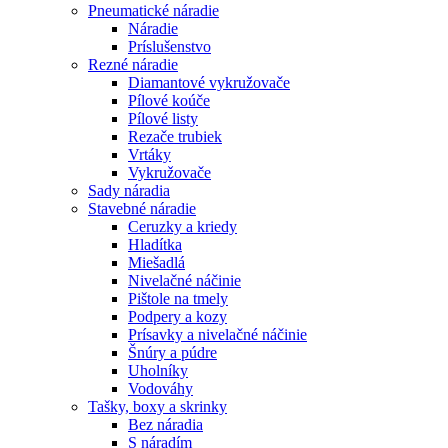
Pneumatické náradie
Náradie
Príslušenstvo
Rezné náradie
Diamantové vykružovače
Pílové koúče
Pílové listy
Rezače trubiek
Vrtáky
Vykružovače
Sady náradia
Stavebné náradie
Ceruzky a kriedy
Hladítka
Miešadlá
Nivelačné náčinie
Pištole na tmely
Podpery a kozy
Prísavky a nivelačné náčinie
Šnúry a púdre
Uholníky
Vodováhy
Tašky, boxy a skrinky
Bez náradia
S náradím