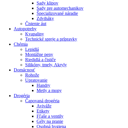
Sady klipov
Sady pre automechanikov
Špecializované náradie
Zdviháky
Čistenie áut
Autopotreby
Kvapaliny
Technické spreje a prípravky
Chémia
Lepidlá
Montážne peny
Riedidlá a čističe
Silikóny, tmely, Akryly
Domácnosť
Rohože
Upratovanie
Handry
Metly a mopy
Drogéria
Čapovaná drogéria
Aviváže
Etikety
Fľaše a ventily
Gély na pranie
Osobná hygiena