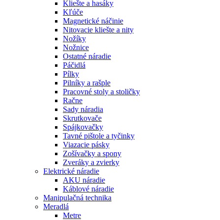
Kliešte a hasáky
Kľúče
Magnetické náčinie
Nitovacie kliešte a nity
Nožíky
Nožnice
Ostatné náradie
Páčidlá
Pílky
Pilníky a rašple
Pracovné stoly a stoličky
Račne
Sady náradia
Skrutkovače
Spájkovačky
Tavné pištole a tyčinky
Viazacie pásky
Zošívačky a spony
Zveráky a zvierky
Elektrické náradie
AKU náradie
Káblové náradie
Manipulačná technika
Meradlá
Metre