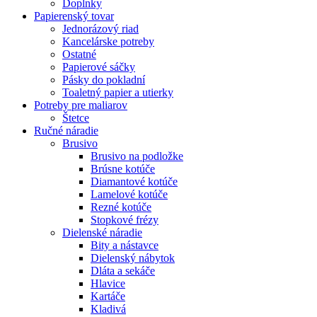
Doplnky
Papierenský tovar
Jednorázový riad
Kancelárske potreby
Ostatné
Papierové sáčky
Pásky do pokladní
Toaletný papier a utierky
Potreby pre maliarov
Štetce
Ručné náradie
Brusivo
Brusivo na podložke
Brúsne kotúče
Diamantové kotúče
Lamelové kotúče
Rezné kotúče
Stopkové frézy
Dielenské náradie
Bity a nástavce
Dielenský nábytok
Dláta a sekáče
Hlavice
Kartáče
Kladivá