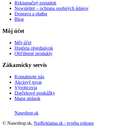
Reklamačný poriadok
Newsletter – ochrana osobných údajov
Doprava a platba
Blog
Môj účet
Môj účet
História objednávok
Obľúbené produkty
Zákaznícky servis
Kontaktujte nás
Akciový tovar
Výrobcovia
Darčekové poukážky
Mapa stránok
Naseshop.sk
© Naseshop.sk,
NajReklama.sk - tvorba eshopu