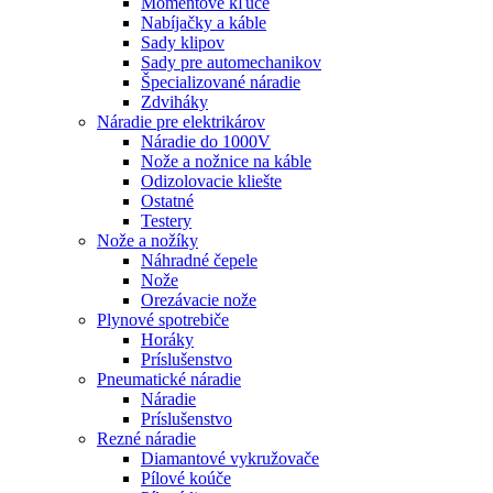
Momentové kľúče
Nabíjačky a káble
Sady klipov
Sady pre automechanikov
Špecializované náradie
Zdviháky
Náradie pre elektrikárov
Náradie do 1000V
Nože a nožnice na káble
Odizolovacie kliešte
Ostatné
Testery
Nože a nožíky
Náhradné čepele
Nože
Orezávacie nože
Plynové spotrebiče
Horáky
Príslušenstvo
Pneumatické náradie
Náradie
Príslušenstvo
Rezné náradie
Diamantové vykružovače
Pílové koúče