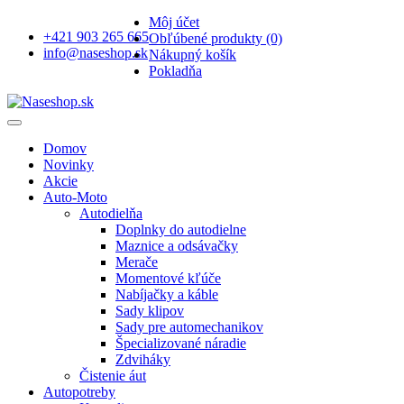
Môj účet
+421 903 265 665
Obľúbené produkty (0)
info@naseshop.sk
Nákupný košík
Pokladňa
Domov
Novinky
Akcie
Auto-Moto
Autodielňa
Doplnky do autodielne
Maznice a odsávačky
Merače
Momentové kľúče
Nabíjačky a káble
Sady klipov
Sady pre automechanikov
Špecializované náradie
Zdviháky
Čistenie áut
Autopotreby