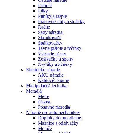
Ostatné náradie
Páčidlá
Pílky
Pilníky a rašple
Pracovné stoly a stoličky
Račne
Sady náradia
Skrutkovače
Spájkovačky
Tavné pištole a tyčinky
Viazacie pásky
Zošívačky a spony
Zveráky a zvierky
Elektrické náradie
AKU náradie
Káblové náradie
Manipulačná technika
Meradlá
Metre
Pásma
Posuvné meradlá
Náradie pre automechanikov
Doplnky do autodielne
Maznice a odsávačky
Merače