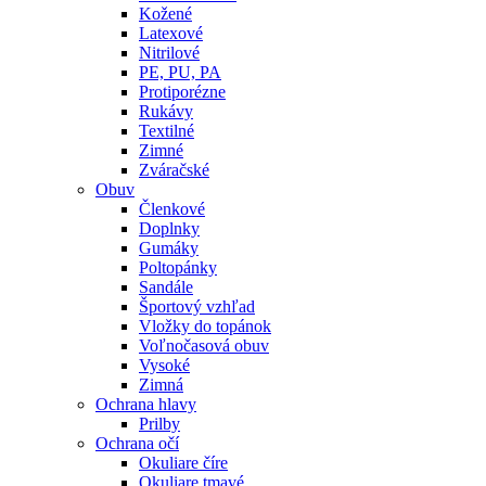
Kožené
Latexové
Nitrilové
PE, PU, PA
Protiporézne
Rukávy
Textilné
Zimné
Zváračské
Obuv
Členkové
Doplnky
Gumáky
Poltopánky
Sandále
Športový vzhľad
Vložky do topánok
Voľnočasová obuv
Vysoké
Zimná
Ochrana hlavy
Prilby
Ochrana očí
Okuliare číre
Okuliare tmavé