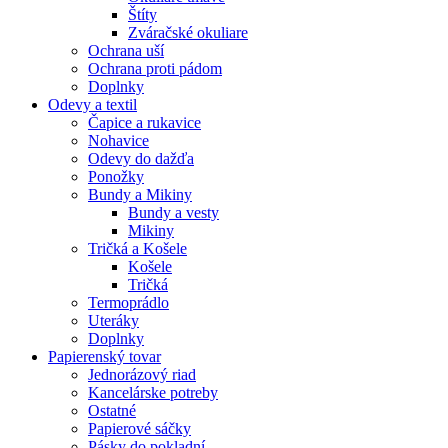
Štíty
Zváračské okuliare
Ochrana uší
Ochrana proti pádom
Doplnky
Odevy a textil
Čapice a rukavice
Nohavice
Odevy do dažďa
Ponožky
Bundy a Mikiny
Bundy a vesty
Mikiny
Tričká a Košele
Košele
Tričká
Termoprádlo
Uteráky
Doplnky
Papierenský tovar
Jednorázový riad
Kancelárske potreby
Ostatné
Papierové sáčky
Pásky do pokladní