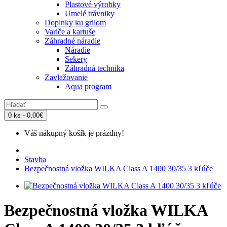
Plastové výrobky
Umelé trávniky
Doplnky ku grilom
Variče a kartuše
Záhradné náradie
Náradie
Sekery
Záhradná technika
Zavlažovanie
Aqua program
0 ks - 0,00€
Váš nákupný košík je prázdny!
Stavba
Bezpečnostná vložka WILKA Class A 1400 30/35 3 kľúče
Bezpečnostná vložka WILKA