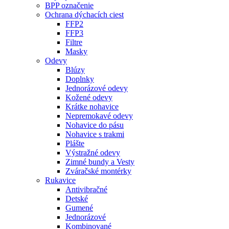
BPP označenie
Ochrana dýchacích ciest
FFP2
FFP3
Filtre
Masky
Odevy
Blúzy
Doplnky
Jednorázové odevy
Kožené odevy
Krátke nohavice
Nepremokavé odevy
Nohavice do pásu
Nohavice s trakmi
Plášte
Výstražné odevy
Zimné bundy a Vesty
Zváračské montérky
Rukavice
Antivibračné
Detské
Gumené
Jednorázové
Kombinované