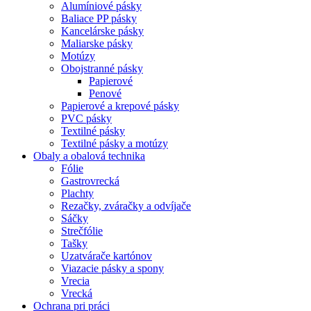
Alumíniové pásky
Baliace PP pásky
Kancelárske pásky
Maliarske pásky
Motúzy
Obojstranné pásky
Papierové
Penové
Papierové a krepové pásky
PVC pásky
Textilné pásky
Textilné pásky a motúzy
Obaly a obalová technika
Fólie
Gastrovrecká
Plachty
Rezačky, zváračky a odvíjače
Sáčky
Strečfólie
Tašky
Uzatvárače kartónov
Viazacie pásky a spony
Vrecia
Vrecká
Ochrana pri práci