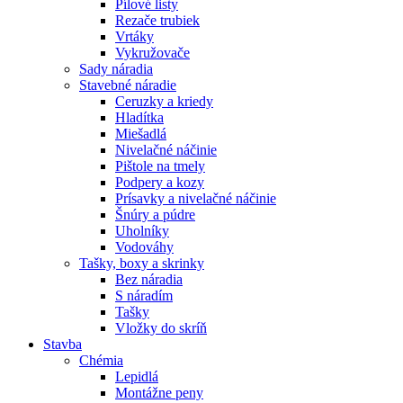
Pílové listy
Rezače trubiek
Vrtáky
Vykružovače
Sady náradia
Stavebné náradie
Ceruzky a kriedy
Hladítka
Miešadlá
Nivelačné náčinie
Pištole na tmely
Podpery a kozy
Prísavky a nivelačné náčinie
Šnúry a púdre
Uholníky
Vodováhy
Tašky, boxy a skrinky
Bez náradia
S náradím
Tašky
Vložky do skríň
Stavba
Chémia
Lepidlá
Montážne peny