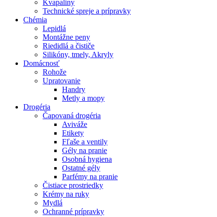
Kvapaliny
Technické spreje a prípravky
Chémia
Lepidlá
Montážne peny
Riedidlá a čističe
Silikóny, tmely, Akryly
Domácnosť
Rohože
Upratovanie
Handry
Metly a mopy
Drogéria
Čapovaná drogéria
Aviváže
Etikety
Fľaše a ventily
Gély na pranie
Osobná hygiena
Ostatné gély
Parfémy na pranie
Čistiace prostriedky
Krémy na ruky
Mydlá
Ochranné prípravky