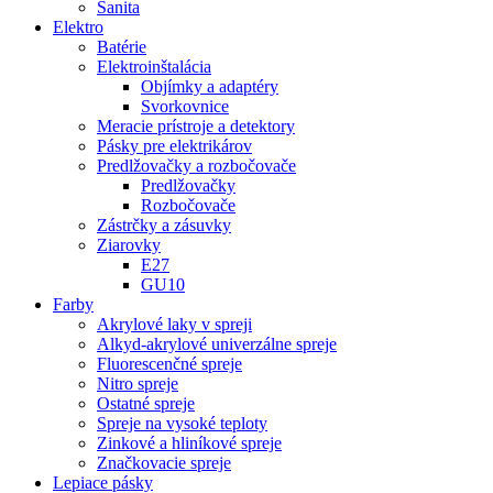
Sanita
Elektro
Batérie
Elektroinštalácia
Objímky a adaptéry
Svorkovnice
Meracie prístroje a detektory
Pásky pre elektrikárov
Predlžovačky a rozbočovače
Predlžovačky
Rozbočovače
Zástrčky a zásuvky
Ziarovky
E27
GU10
Farby
Akrylové laky v spreji
Alkyd-akrylové univerzálne spreje
Fluorescenčné spreje
Nitro spreje
Ostatné spreje
Spreje na vysoké teploty
Zinkové a hliníkové spreje
Značkovacie spreje
Lepiace pásky