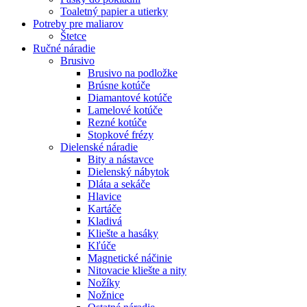
Toaletný papier a utierky
Potreby pre maliarov
Štetce
Ručné náradie
Brusivo
Brusivo na podložke
Brúsne kotúče
Diamantové kotúče
Lamelové kotúče
Rezné kotúče
Stopkové frézy
Dielenské náradie
Bity a nástavce
Dielenský nábytok
Dláta a sekáče
Hlavice
Kartáče
Kladivá
Kliešte a hasáky
Kľúče
Magnetické náčinie
Nitovacie kliešte a nity
Nožíky
Nožnice