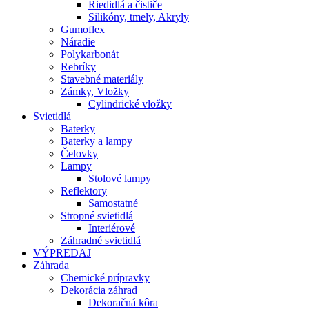
Riedidlá a čističe
Silikóny, tmely, Akryly
Gumoflex
Náradie
Polykarbonát
Rebríky
Stavebné materiály
Zámky, Vložky
Cylindrické vložky
Svietidlá
Baterky
Baterky a lampy
Čelovky
Lampy
Stolové lampy
Reflektory
Samostatné
Stropné svietidlá
Interiérové
Záhradné svietidlá
VÝPREDAJ
Záhrada
Chemické prípravky
Dekorácia záhrad
Dekoračná kôra