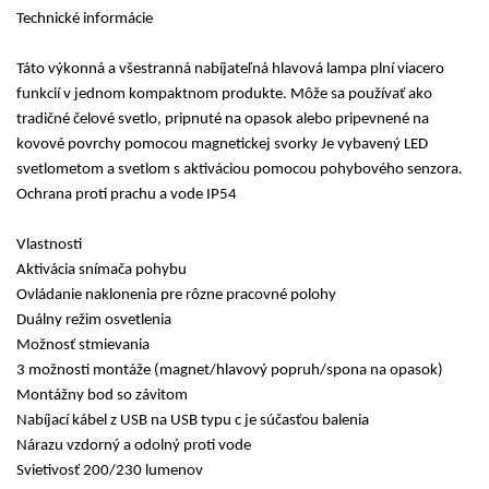
Technické informácie
Táto výkonná a všestranná nabíjateľná hlavová lampa plní viacero
funkcií v jednom kompaktnom produkte. Môže sa používať ako
tradičné čelové svetlo, pripnuté na opasok alebo pripevnené na
kovové povrchy pomocou magnetickej svorky Je vybavený LED
svetlometom a svetlom s aktiváciou pomocou pohybového senzora.
Ochrana proti prachu a vode IP54
Vlastnosti
Aktivácia snímača pohybu
Ovládanie naklonenia pre rôzne pracovné polohy
Duálny režim osvetlenia
Možnosť stmievania
3 možnosti montáže (magnet/hlavový popruh/spona na opasok)
Montážny bod so závitom
Nabíjací kábel z USB na USB typu c je súčasťou balenia
Nárazu vzdorný a odolný proti vode
Svietivosť 200/230 lumenov